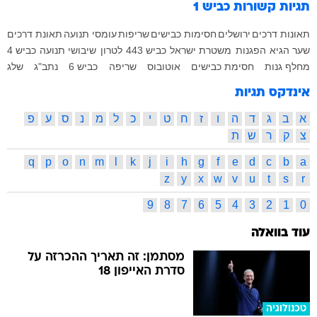
תגיות קשורות
כביש 1
תאונות דרכים
ירושלים
חסימות כבישים
שריפות
עומסי תנועה
תאונת דרכים
שער הגיא
הפגנות
משטרת ישראל
כביש 443
לטרון
שיבושי תנועה
כביש 4
מחלף גנות
חסימת כבישים
אוטובוס
שריפה
כביש 6
נתב"ג
שלג
אינדקס תגיות
א
ב
ג
ד
ה
ו
ז
ח
ט
י
כ
ל
מ
נ
ס
ע
פ
צ
ק
ר
ש
ת
q
p
o
n
m
l
k
j
i
h
g
f
e
d
c
b
a
z
y
x
w
v
u
t
s
r
9
8
7
6
5
4
3
2
1
0
עוד בוואלה
מסתמן: זה תאריך ההכרזה על
סדרת האייפון 18
טכנולוגיה