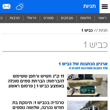
תגיות
ראשי
חדשות
מבזקים
ספורט
ויראלי
תרבות
כס
תגיות
כביש 1
כביש 1
ארכיון הכתבות של
כביש 1
174
כתבות משויכות לתגית זו
11 ק"ג חשיש ורחפן ששימש
להברחות: הברחת סמים סוכלה
באמצע כביש 1 | פרסום ראשון
טרגדיה בכביש 1: תינוקת בת
חודש נהרגה, שלושה נוספים