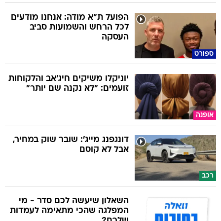
הפועל ת"א מודה: אנחנו מודעים
לכל הרחש והשמועות סביב
העסקה
ספורט
יוניקלו משיקים חיג'אב והלקוחות
זועמים: "לא נקנה שם יותר"
אופנה
דונגפנג מייג': שובר שוק במחיר,
אבל לא קוסם
רכב
השאלון שיעשה לכם סדר - מי
המפלגה שהכי מתאימה לעמדות
שלכם?