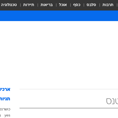
תרבות
סלבס
כסף
אוכל
בריאות
תיירות
טכנולוגיה
ארכיו
תגיות
נס
כושר
נט
yes
ב