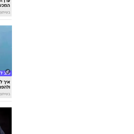
ערן ז
המכש
בשיתוף 
טוב ל
איך לה
ולהפח
בשיתוף  SWIM