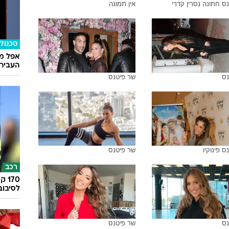
ס חתונה נסרין קדרי
אין תמונה
טכנולו
אפל מח
העבירו מ
נס
שר פיטנס
ס פינוקיו
שר פיטנס
רכב
לסיבוב
נס
שר פיטנס