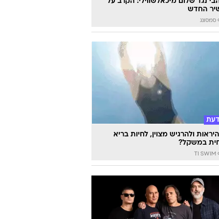
הבי נגד שלום מיכאלשווילי: הקרב על
יר החדש
סמסונג
דעת
יראות ולהרגיש מצוין, לחיות בריא
ית במשקל?
TI