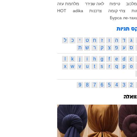
מלכוב
טיפוח
לאה שנירר
מלחמת עזה
ות
צחי קומה
צרכנות
adika
HOT
Бурса ле-та
ס תגיות
ג
ד
ה
ו
ז
ח
ט
י
כ
ל
ס
ע
פ
צ
ק
ר
ש
ת
l
k
j
i
h
g
f
e
d
c
x
w
v
u
t
s
r
q
p
o
9
8
7
6
5
4
3
2
וואלה