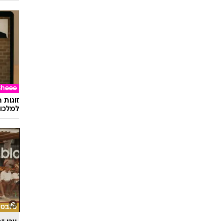
Sheee
זוגות 
למלכוד
סלבס