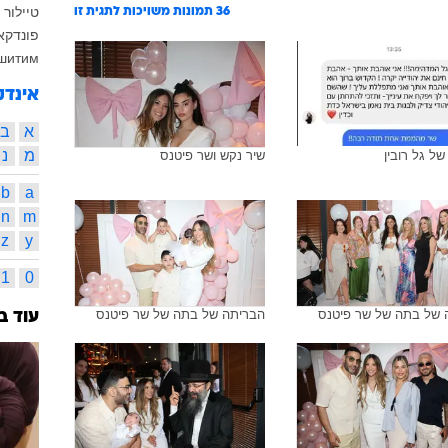
טיילור 
36
תמונות משויכות לתגית זו
פונדקא
хшитим
אינדק
א
ב
מ
נ
של גל רובין
שיר נקש ושר פיטנס
b
a
n
m
z
y
1
0
 של בתה של שר פיטנס
הבריתה של בתה של שר פיטנס
עוד ב