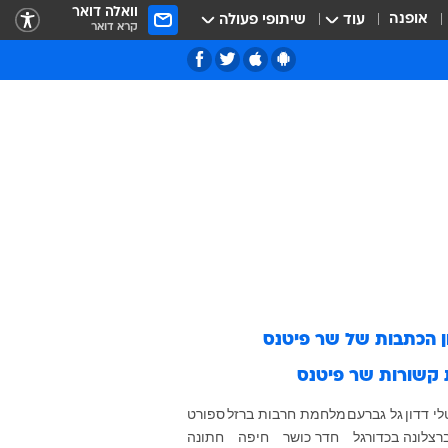
וואלה דואר
אופנה
עוד
שיתופי פעולה
קרא דואר
ן הכתבות של
שר פיטנס
 קשורות
שר פיטנס
לי דדון
גל גברעם
מלחמת חרבות ברזל
ספורט
רצלונה בכדורגל
חדר כושר
חיפה
חתונה