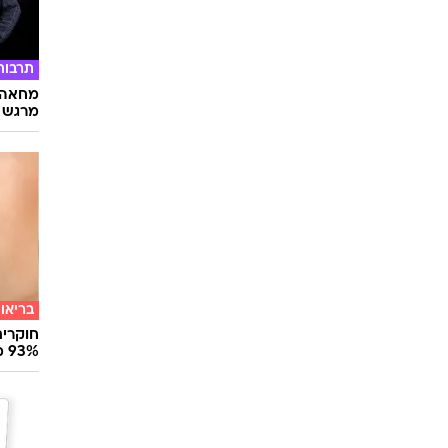
תרבות
מחאה ו
מרגש
בריאו
חוקרים
93% מנגיפי הסרטן