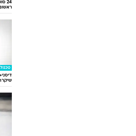
טכנולו
דיסני+
שיקרה 
ספורט