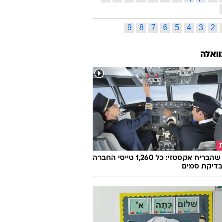
9
8
7
6
5
4
3
2
וואלה
הטייס שהבריח אקסטזי: כל 1,260 טייסי החברה
בדיקת סמים