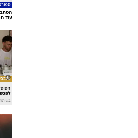
הסתבכ
עוד תמ
סלבס
הפופ־
לפספ
בשיתוף llin