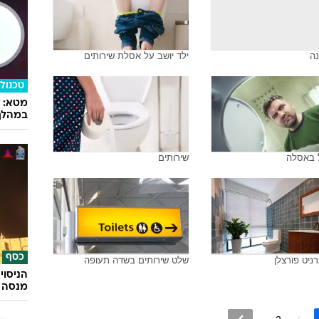
נה
ילד יושב על אסלת שירותים
טכנולו
במהלך
באסלה
שירותים
כסף
ניט פורצלן
שלט שירותים בשדה תעופה
הניסוי
מנסה 
2