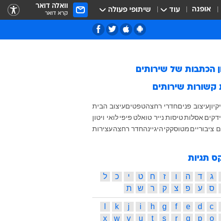
וואלה דואר
אופנה
עוד
שיתופי פעולה
קרא דואר
ן הכתבות של
שירותים
 קשורות
שירותים
קיון
עיצוב פנים
חדרי רחצה
טפטים
עיצוב הבית
ידקים
אסלות
טיסות
נייר טואלט
פיפי
לואי ויטון
 ציבוריים
מטוס
קקי
היגיינה
חדר רחצה
עצירות
ס תגיות
ג
ד
ה
ו
ז
ח
ט
י
כ
ל
ס
ע
פ
צ
ק
ר
ש
ת
l
k
j
i
h
g
f
e
d
c
x
w
v
u
t
s
r
q
p
o