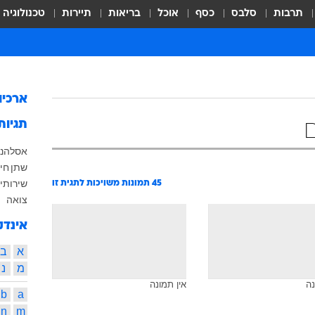
תרבות
סלבס
כסף
אוכל
בריאות
תיירות
טכנולוגיה
ארכיו
תגיות
אסלה
ני
שתן
חי
שירותים
45
תמונות משויכות לתגית זו
צואה
אינדק
א
ב
מ
נ
נה
אין תמונה
b
a
n
m