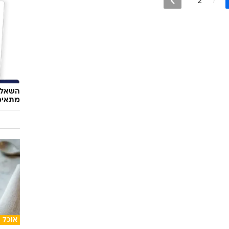
השאלון
מתאימ
אוכל
24 ס
ראשונ