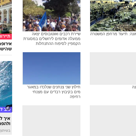
מונה: תיעוד מרחפן המשטרה
שיירת רכבים ואוטובוסים יצאה
תיירות
ממעלה אדומים לירושלים במסגרת
הקמפיין לסיפוח ההתנחלות
שהישרא
נה
חילוץ שני צנחנים שנלכדו במאגר
מים בקיבוץ רבדים עם מצנחי
רחיפה
טוב ל
איך לה
ולהפח
בשיתוף  SWIM