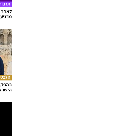
תרבות
לאחר ד
מרגיעה
סלבס
בהפקה 
הישראלי