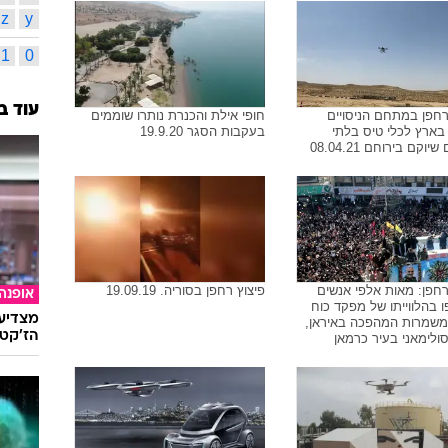
z
y
1
0
עוד ב
חפן במתחם הניסויים
חופי אילת והכנרת נותרו שוממים
בארץ לכלי טיס בלתי
בעקבות הסגר 19.9.20
יוקם בירוחם 08.04.21
חפן: מאות אלפי אנשים
פיצוץ רחפן בסוריה. 19.09.19
אופנה
בהלווייתו של מפקד כוח
מצדיעו
משמרות המהפכה באיראן,
הז'קט 
לימאני בעיר כרמאן