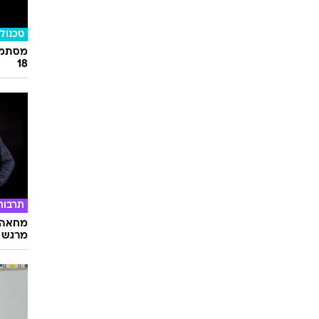
טכנולו
מסתמן:
18
תרבות
מחאה ו
מרגש