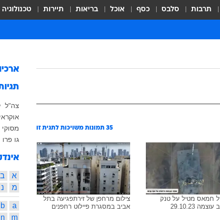
תרבות
סלבס
כסף
אוכל
בריאות
תיירות
טכנולוגיה
ארכיו
תגיות
צה"ל
ל
אוקראי
מסוקי 
35
תמונות משויכות לתגית זו
גו פרו
אינדק
א
ב
מ
נ
ל חמאס מטיל על טנק
צילום מרחפן של זירתפגיעה בתל
b
a
צמה 29.10.23
אביב במסגרת פיילוט רחפנים
n
m