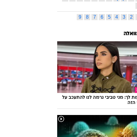
9
8
7
6
5
4
3
2
וואלה
ת לך: מגי טביבי גרמה לנו להתעכב על
הזה