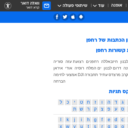
וואלה דואר
אופנה
עוד
שיתופי פעולה
קרא דואר
ן הכתבות של
רחפן
 קשורות
רחפן
בנון
חיזבאללה
רחפנים
רצועת עזה
סוריה
נה
דרום לבנון
ים המלח
רוסיה
אודי
איראן
קרב
מרצדס
עתיד
תחבורה
DJI
אמצעי לחימה
הברחה
ס תגיות
ג
ד
ה
ו
ז
ח
ט
י
כ
ל
ס
ע
פ
צ
ק
ר
ש
ת
l
k
j
i
h
g
f
e
d
c
x
w
v
u
t
s
r
q
p
o