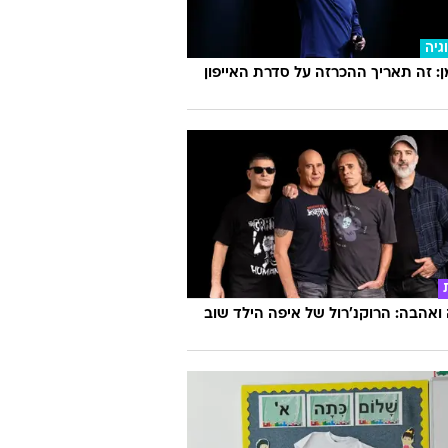
גיה
 זה תאריך ההכרזה על סדרת האייפון
אהבה: הרוקנ'רול של איפה הילד שוב