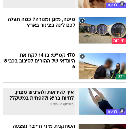
טוב לדעת
מיטה, מזגן ומנורה? כמה תעלה
לכם לינה בצינור בארץ
תיירות
170 קמ"ש: בן 14 לקח את
היונדאי של ההורים לסיבוב בכביש
6
רכב
איך להיראות ולהרגיש מצוין,
לחיות בריא ולהפחית במשקל?
בשיתוף TI SWIM
טוב לדעת
השחקנית מיני דרייבר נפצעה