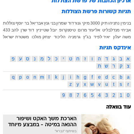
ארכיון הכתבות של
פרשת הצוללות
תגיות קשורות
פרשת הצוללות
בנימין נתניהו
תיק 3000
מיקי גנור
דוד שמרון
בני גנץ
אבריאל בר יוסף
צוללות
אביחי מנדלבליט
אליעזר מרום
טיסנקרופ
יובל שטייניץ
דוד שרן
להב 433
משה יעלון
יאיר לפיד
בג"ץ
גרמניה
הליכוד
יצחק מולכו
משטרת ישראל
אינדקס תגיות
א
ב
ג
ד
ה
ו
ז
ח
ט
י
כ
ל
מ
נ
ס
ע
פ
צ
ק
ר
ש
ת
q
p
o
n
m
l
k
j
i
h
g
f
e
d
c
b
a
z
y
x
w
v
u
t
s
r
9
8
7
6
5
4
3
2
1
0
עוד בוואלה
הארכת משך האקט ושיפור
ההנאה במיטה - במבצע מיוחד
בשיתוף "גברא"