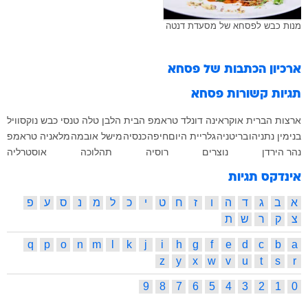
מנות כבש לפסחא של מסעדת דנטה
ארכיון הכתבות של
פסחא
תגיות קשורות
פסחא
ארצות הברית
אוקראינה
דונלד טראמפ
הבית הלבן
טלה
טנסי
כבש
נוקסוויל
בנימין נתניהו
בריטניה
גלריית היום
חיפה
כנסיה
מישל אובמה
מלאניה טראמפ
נהר הירדן
נוצרים
רוסיה
תהלוכה
אוסטרליה
אינדקס תגיות
א
ב
ג
ד
ה
ו
ז
ח
ט
י
כ
ל
מ
נ
ס
ע
פ
צ
ק
ר
ש
ת
q
p
o
n
m
l
k
j
i
h
g
f
e
d
c
b
a
z
y
x
w
v
u
t
s
r
9
8
7
6
5
4
3
2
1
0