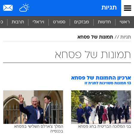
תגיות
ראשי
חדשות
מבזקים
ספורט
ויראלי
תרבות
כס
תגיות
תמונות של פסחא
תמונות של פסחא
ארכיון התמונות של
פסחא
13
תמונות משויכות לתגית זו
בני המלוכה הבריטית בחג פסחא
המלך צ'ארלס השלישי בפסחא
בכנסייה