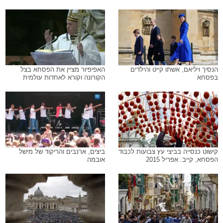
הנסיך ויליאם, אשתו קייט והילדים
האפיפיור מציין את הפסחא בצל
בפסחא
הקורונה וקורא לאחדות עולמית
קישוט כנסייה בביצי עץ צבועות לכבוד
ביצים, ארנבים והריקוד של מישל
הפסחא, קייב. אפריל 2015
אובמה