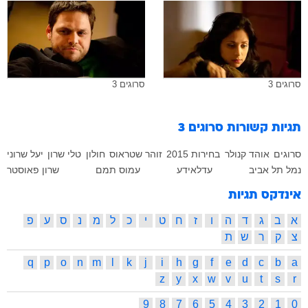
סרוגים 3
סרוגים 3
תגיות קשורות
סרוגים 3
סרוגים
אוהד קנולר
בחירות 2015
זוהר שטראוס
חולון
טלי שרון
יעל שרוני
נמל תל אביב
עדלאידע
עמוס תמם
שרון פאוסטר
אינדקס תגיות
א
ב
ג
ד
ה
ו
ז
ח
ט
י
כ
ל
מ
נ
ס
ע
פ
צ
ק
ר
ש
ת
q
p
o
n
m
l
k
j
i
h
g
f
e
d
c
b
a
z
y
x
w
v
u
t
s
r
9
8
7
6
5
4
3
2
1
0