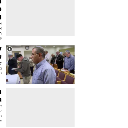
ה
כ
ו
א
אי
פ
ל
ע
לי
בפ
סב
ה
ג
ד
ל
ב
א