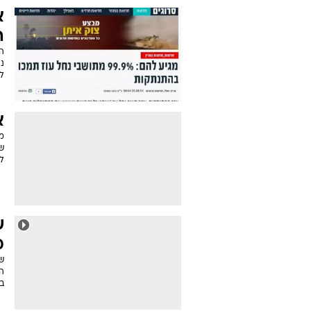
א
ה
ה
נג
לפ
א
ש
ל
ש
מ
ש
ה
בי