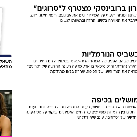
רון ברובינסקי מצטרף ל"סרוגים"
חקן ומנחה "לעוף על המיליון" יגלם את אבינועם, רופא חילוני רווק,
תבל את האווירה בלשונו החדה ובתאוותו לנשים
שביס הנורמליות
השאלון
מים שבהם הפנים של המגזר הדתי-לאומי בטלוויזיה הם החיקויים
מתאימ
ארץ נהדרת" וח"כ מיכאל בן ארי, מגיעה העונה החדשה של "סרוגים"
מראה את הצד השני של הכיפה. שהרה בלאו מתחזקת
ושלים בכיפה
אמינות היא הדבר הכי חשוב, העונה החדשה תהיה הרבה יותר נועזת
יחסים בין הדמויות משליכים על החיים האמיתיים  ביקור על סט העונה
חדשה של "סרוגים". עינב שיף דתל"ש