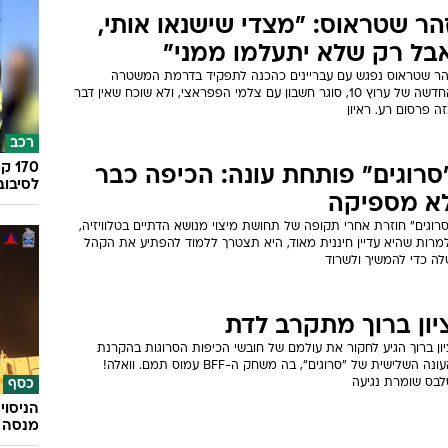
הר שטראוס: "מצדי שישנאו אותי,
בל רק שלא יתעלמו ממני"
הר שטראוס נפגש עם עבריינים כהכנה לתפקיד בדרמת המשטרה
החדשה של ערוץ 10, סוגר חשבון עם צלמי הפפראצי, ולא שוכח שאין דבר
ה פרסום רע. ראיון
רכב
סרוגים" פותחת עונה: הכיפה כבר
לסיבוב
א מספיקה
רוגים" חוזרת אחרי תקופה של תחושת מיצוי מנושא הדתיים בטלוויזיה,
למרות שהיא עדיין חיננית מאוד, היא תצטרך ללמוד להפתיע את הקהל
לה כדי להמשיך ולשרוד
יון ברוך מתקרב לדת
ון ברוך הגיע לחקור את עולמם של חובשי הכיפות הסרוגות בהקרנת
העונה השלישית של "סרוגים", בה משחק ה-BFF עמוס תמם. וואלה!
לבס שומרת נגיעה
כסף
הניסוי
מנסה 