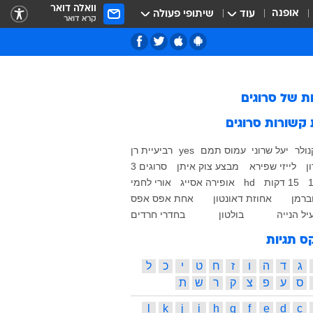
וואלה דואר
אופנה
עוד
שיתופי פעולה
קרא דואר
ות של
סרוגים
 קשורות
סרוגים
נולר
יעל שרוני
עמוס תמם
yes
רביעיית רן
ן
לייזי שפירא
מבצע צוק איתן
סרוגים 3
15 דקות
hd
אופירה אסייג
אורי לחמי
ברמן
אחוזת דאונטון
אחת אפס אפס
ל הנייה
בולטון
בחדרי חרדים
ס תגיות
ג
ד
ה
ו
ז
ח
ט
י
כ
ל
ס
ע
פ
צ
ק
ר
ש
ת
l
k
j
i
h
g
f
e
d
c