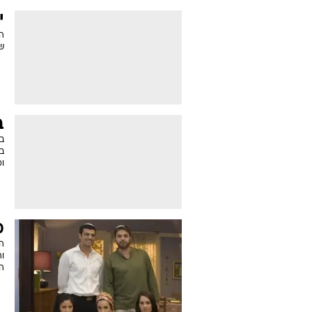
י
הש
שי
ב
בי
ב"
ו
מ
ה
וה
ה