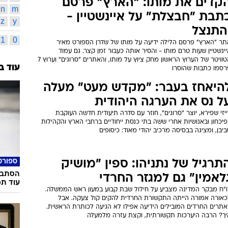
קדים את מותו: "הארץ" פרסם
n
m
תבת "חבצלת" על איינשטיין -
z
y
התנצל
1
0
תר "הארץ" פרסם הלילה ידיעה על מותו של שדרן הספורט מאיר
ינשטיין שעות טרם מותו - והסיר אותה כעבור זמן קצר. גם עמוד
הטוויטר של הערוץ הראשון מחק ציוץ על מותו, והאתרים "סרוגים" וערוץ 7
עוד ב
רסמו כתבות שהוסרו
היאחז בעבר: "מקדש מעט" מעלה
ל נס את הערגה היהודית
יזי שפירא, יוצר "סרוגים", חוזר עם סדרה תיעודית חדשה העוקבת
יכחון ובאנושיות אחרי ששה בתי כנסת ייחודיים ברחבי הארץ והקהילות
יבן, ומציגה בבסיסה מרכיב יהודי מאוד: כיסופים
ספורט
תרגיל של נתניהו: ספין "מושיק
הסתבכ
לאמין" גם למגזר החרדי
עוד תמ
ו"ח מבקר המדינה מצביע על חילול שבת קבוע במעון ראש הממשלה.
כאורה אמורה הייתה התקשורת החרדית להקים קול צעקה. אבל
אתרים החרדים המובילים הידיעה אפילו לא הגיעה לכותרת הראשית.
יך? הרבה היערכות תקשורתית, וקצת עזרה מלמעלה