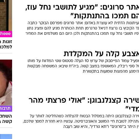
תר סרוגים: "מגיע לתושבי נחל עוז,
ם תמכו בהתנתקות"
עיתונות הדתית לא עוצרת באדום: אתר סרוגים מפרסם הבוקר כתבה
ד הקיבוץ בו נרצח דניאל טרגרמן תחת הכותרת מגיע להם ומציג נתון
יו תושבי נחל עוז תמכו בהתנתקות ולכן היום הם משלמים את המחיר
Sheee
זוגות 
למלכוד
צבע קלה על המקלדת
מפעיל עמוד הפייסבוק של ערוץ 10 העלה סטטוס שגוי המדווח על מותו
ל ספי ריבלין, המאושפז במצב קשה. ביה"ח שיבא: המשפחה מבקשת
הימנע מהפצות שמועות בתקשורת
ירה קצנלנבוגן: "אולי פרצתי מהר
די"
תרבות
השחקני
ירה קצנלנבוגן היתה במסלול הבטוח להצלחה כשהחליטה לוותר על
קשה ב
תהילה לטובת חיי המושב והאוניברסיטה. עכשיו היא חוזרת למסך שלכם,
ן היתר ב"סרוגים" ו"תא גורדין", והיא שוב רעבה