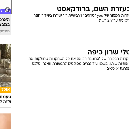
עזרת השם, ברודקאסט
טוב ל
סדרות המקור של yes "סרוגים" ו"רביעיית רן" ישודרו בשידור חוזר
הארכת
כיינית ערוץ 2 רשת
במבצע
בשיתוף 
לי שרון כיפה
קרנת הבכורה של "סרוגים" הביאה את כל השחקניות שחולקות את
ותיות ש.ר.ו.ן בשמן ועוד גברים מסוקסים לתפאורה. וואלה! סלבס
סרגת אייטמים
אוכל
טעמנו
ולזה לא