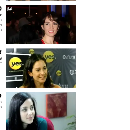
ט
י
ה
ול
בה
א
"ס
כ
בפורמ