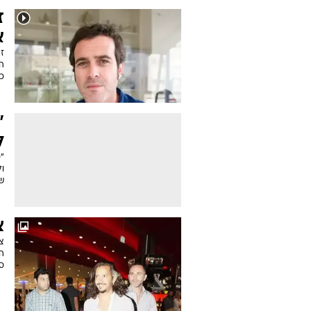
ז
א
ז
כז
"
ל
"ס
ו
ש
צ
צי
ס