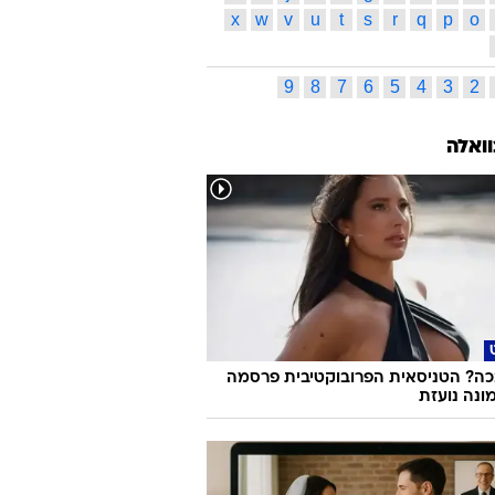
x
w
v
u
t
s
r
q
p
o
9
8
7
6
5
4
3
2
וואלה
ה? הטניסאית הפרובוקטיבית פרסמה
ונה נועזת