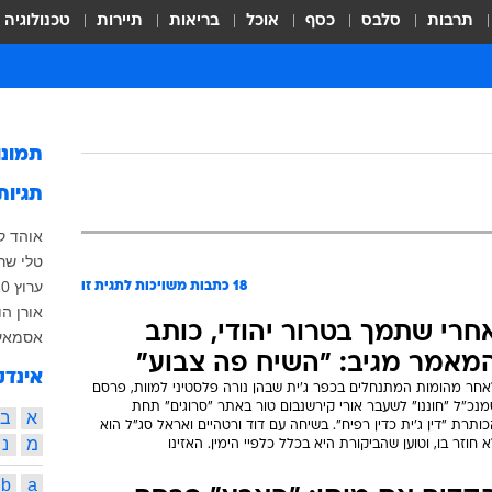
תרבות
סלבס
כסף
אוכל
בריאות
תיירות
טכנולוגיה
תמונ
תגיות
אוהד ק
טלי שרו
ערוץ 10
18
כתבות משויכות לתגית זו
אורן הו
חרי שתמך בטרור יהודי, כותב
אסמאעי
מאמר מגיב: "השיח פה צבוע"
אינדק
אחר מהומות המתנחלים בכפר ג'ית שבהן נורה פלסטיני למוות, פרסם
נכ"ל "חוננו" לשעבר אורי קירשנבום טור באתר "סרוגים" תחת
א
ב
ותרת "דין ג'ית כדין רפיח". בשיחה עם דוד ורטהיים ואראל סג"ל הוא
מ
נ
 חוזר בו, וטוען שהביקורת היא בכלל כלפיי הימין. האזינו
b
a