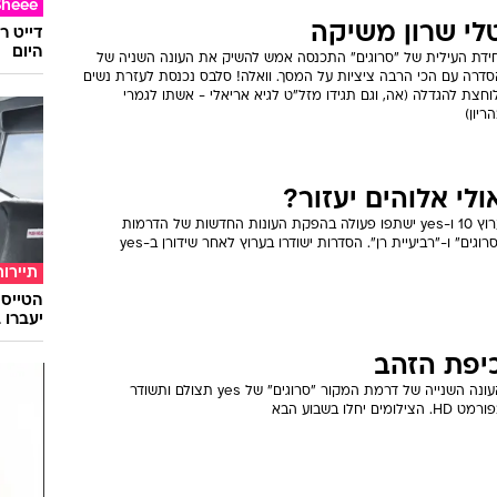
Sheee
לי שרון משיקה
דייט ר
היום
חידת העילית של "סרוגים" התכנסה אמש להשיק את העונה השניה של
סדרה עם הכי הרבה ציציות על המסך. וואלה! סלבס נכנסת לעזרת נשים
וחצת להגדלה (אה, וגם תגידו מזל"ט לגיא אריאלי - אשתו לגמרי
ריון)
ולי אלוהים יעזור?
ערוץ 10 ו-yes ישתפו פעולה בהפקת העונות החדשות של הדרמות
רוגים" ו-"רביעיית רן". הסדרות ישודרו בערוץ לאחר שידורן ב-yes
תיירות
יעברו 
יפת הזהב
העונה השנייה של דרמת המקור "סרוגים" של yes תצולם ותשודר
ט HD. הצילומים יחלו בשבוע הבא