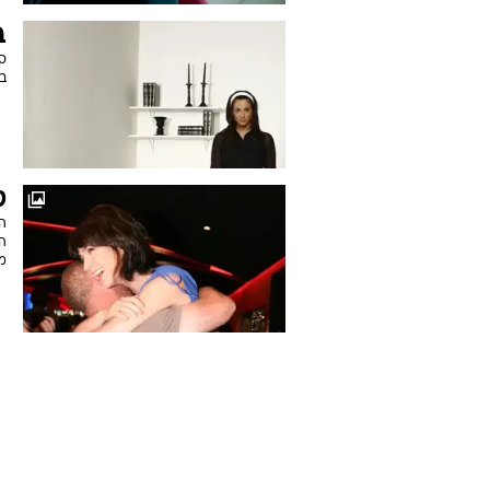
ב
בז
ט
ה
הא
מ