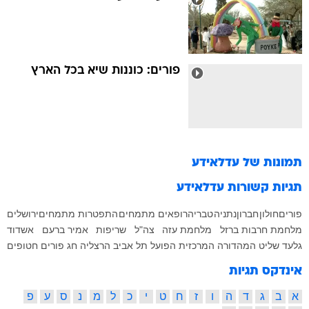
פורים: כוננות שיא בכל הארץ
תמונות של
עדלאידע
תגיות קשורות
עדלאידע
פורים
חולון
חברון
נתניה
טבריה
רופאים מתמחים
התפטרות מתמחים
ירושלים
מלחמת חרבות ברזל
מלחמת עזה
צה"ל
שריפות
אמיר ברעם
אשדוד
גלעד שליט
המהדורה המרכזית
הפועל תל אביב
הרצליה
חג פורים
חטופים
אינדקס תגיות
א
ב
ג
ד
ה
ו
ז
ח
ט
י
כ
ל
מ
נ
ס
ע
פ