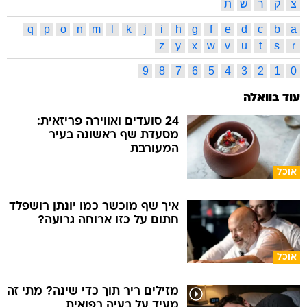
צ
ק
ר
ש
ת
q
p
o
n
m
l
k
j
i
h
g
f
e
d
c
b
a
z
y
x
w
v
u
t
s
r
9
8
7
6
5
4
3
2
1
0
עוד בוואלה
24 סועדים ואווירה פריזאית:
מסעדת שף ראשונה בעיר
המעורבת
אוכל
איך שף מוכשר כמו יונתן רושפלד
חתום על כזו ארוחה גרועה?
אוכל
מזילים ריר תוך כדי שינה? מתי זה
מעיד על בעיה רפואית