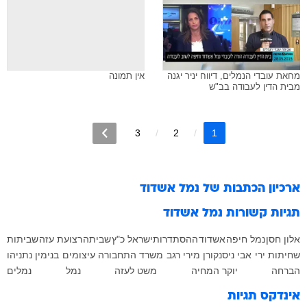
מחאת עובדי הנמלים, דיווח יניר יגנה
אין תמונה
מבית הדין לעבודה בב"ש
3
2
1
ארכיון הכתבות של
נמל אשדוד
תגיות קשורות
נמל אשדוד
אלון חסן
נמל חיפה
אשדוד
ההסתדרות
ישראל כ"ץ
שביתה
רצועת עזה
שביתות
שחיתות
ירי
אבי ניסנקורן
מירי רגב
משרד התחבורה
עיצומים
בנימין נתניהו
הברחה
יוקר המחיה
משט לעזה
נמל
נמלים
אינדקס תגיות