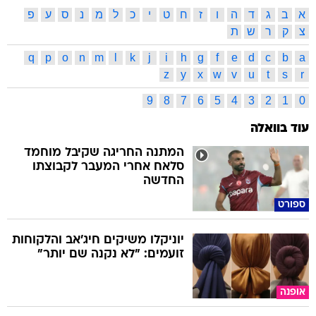
א
ב
ג
ד
ה
ו
ז
ח
ט
י
כ
ל
מ
נ
ס
ע
פ
צ
ק
ר
ש
ת
q
p
o
n
m
l
k
j
i
h
g
f
e
d
c
b
a
z
y
x
w
v
u
t
s
r
9
8
7
6
5
4
3
2
1
0
עוד בוואלה
המתנה החריגה שקיבל מוחמד
סלאח אחרי המעבר לקבוצתו
החדשה
ספורט
יוניקלו משיקים חיג'אב והלקוחות
זועמים: "לא נקנה שם יותר"
אופנה