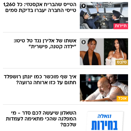
הטייס שהבריח אקסטזי: כל 1,260
טייסי החברה יעברו בדיקת סמים
תיירות
אשתו של אלירן נגד טל טיטו:
"ילדה קטנה, פישרית"
סלבס
איך שף מוכשר כמו יונתן רושפלד
חתום על כזו ארוחה גרועה?
אוכל
השאלון שיעשה לכם סדר - מי
המפלגה שהכי מתאימה לעמדות
שלכם?