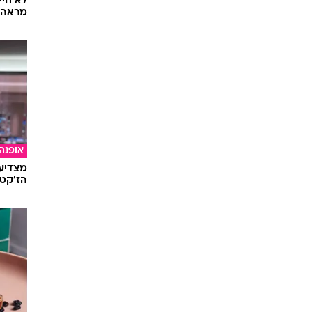
בית וע
לא חיי
מראה 
אופנה