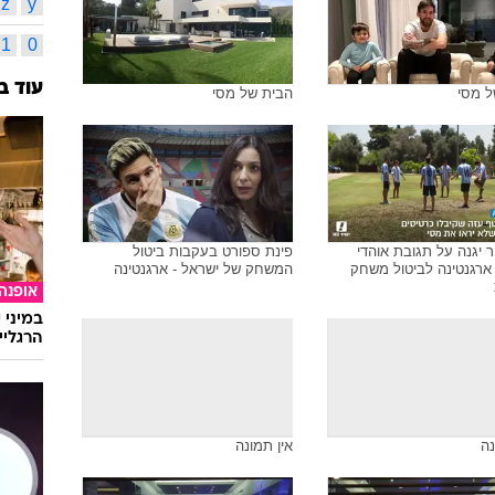
נבחרת 
24
תמונות משויכות לתגית זו
גיימינג
אינדק
א
ב
מ
נ
ל מסי
הבית של מסי
b
a
n
m
z
y
1
0
עוד ב
ל מסי
הבית של מסי
יר יגנה על תגובת אוהדי
פינת ספורט בעקבות ביטול