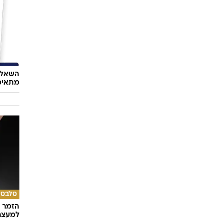
אוכל
טעמי י
של נאג
השאלון
מתאימ