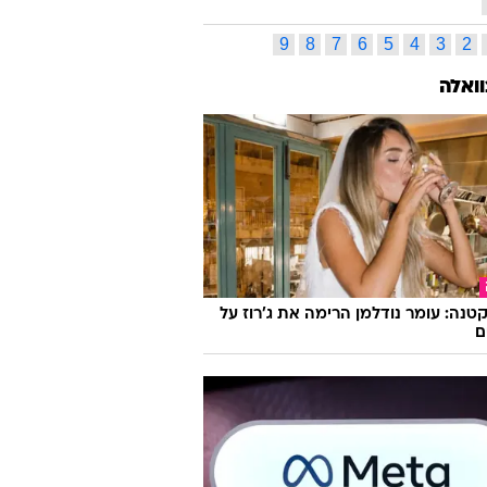
ארגנטינה
ניימאר
פוליו
MLS
בירה
בנימין נתניהו
התחזות
כביש 6
מונדיאל 2022
ס תגיות
ג
ד
ה
ו
ז
ח
ט
י
כ
ל
ס
ע
פ
צ
ק
ר
ש
ת
l
k
j
i
h
g
f
e
d
c
x
w
v
u
t
s
r
q
p
o
9
8
7
6
5
4
3
2
וואלה