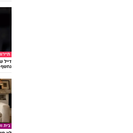
סלבס
הזמר ה
למעצר
תיירות
דייל ש
נחשף אחרי