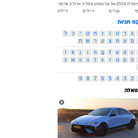
דת 2024
אל על
אמזון
אפליה
ארה"ב
ארמני
ר
גברים
דיילים
דיילת
ס תגיות
ג
ד
ה
ו
ז
ח
ט
י
כ
ל
ס
ע
פ
צ
ק
ר
ש
ת
l
k
j
i
h
g
f
e
d
c
x
w
v
u
t
s
r
q
p
o
9
8
7
6
5
4
3
2
וואלה