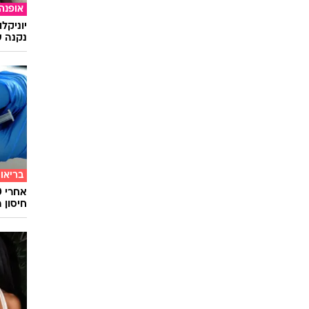
אופנה
יוניקל
נקנה ש
בריאו
חיסון