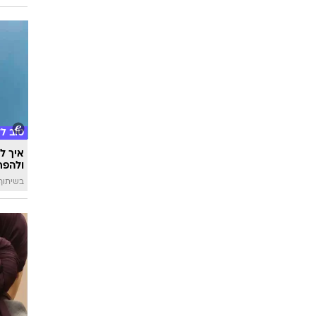
טוב ל
איך לה
ולהפח
בשיתוף  SWIM