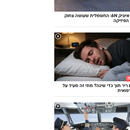
יונדאי איוניק 6N: החשמלית שעושה צחוק
הפיזיקה
ת
 ריר תוך כדי שינה? מתי זה מעיד על
פואית