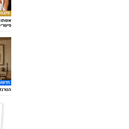
סלבס
אשתו ש
פישרית
חדשות
הטרנד 