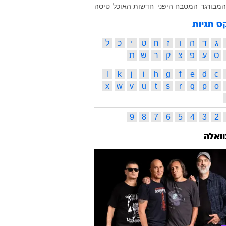
המבורגר
המטבח היפני
חדשות האוכל
טיסה
ס תגיות
ג
ד
ה
ו
ז
ח
ט
י
כ
ל
ס
ע
פ
צ
ק
ר
ש
ת
l
k
j
i
h
g
f
e
d
c
x
w
v
u
t
s
r
q
p
o
9
8
7
6
5
4
3
2
וואלה