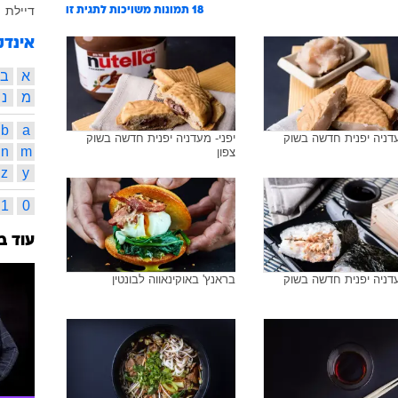
דיילת
18
תמונות משויכות לתגית זו
אינדק
א
ב
מ
נ
b
a
עדניה יפנית חדשה בשוק
יפני- מעדניה יפנית חדשה בשוק
n
m
צפון
z
y
1
0
עוד ב
עדניה יפנית חדשה בשוק
בראנץ' באוקינאווה לבונטין