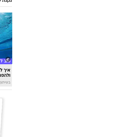
נקנה ש
טוב ל
איך לה
ולהפח
בשיתוף  SWIM