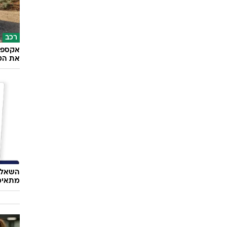
רכב
את הטו
השאלון
מתאימ