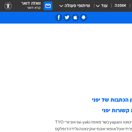
וואלה דואר
אופנה
עוד
שיתופי פעולה
קרא דואר
ן הכתבות של
יפני
 קשורות
יפני
נאטו
yapani
כשר
מאפה
tai-yaki
אוניגרי
TYO
רתי
אוכל
אומאי
אונמי
אוקינאווה
גלידה
דופלקס