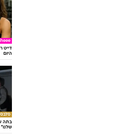
Sheee
דייט ר
היום
סלבס
בתה של
שלנו"