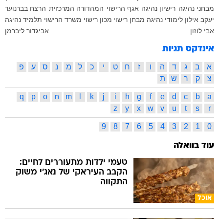
מבחני נהיגה
רישיון נהיגה
אגף הרישוי
המהדורה המרכזית
הרצח בברנוער
יעקב אילון
לימודי נהיגה
מבחן רישוי
מכון רישוי
משרד הרישוי
תלמיד נהיגה
אבי לוזון
אביגדור ליברמן
אינדקס תגיות
א
ב
ג
ד
ה
ו
ז
ח
ט
י
כ
ל
מ
נ
ס
ע
פ
צ
ק
ר
ש
ת
q
p
o
n
m
l
k
j
i
h
g
f
e
d
c
b
a
z
y
x
w
v
u
t
s
r
9
8
7
6
5
4
3
2
1
0
עוד בוואלה
טעמי ילדות מתעוררים לחיים:
הקבב העיראקי של נאג׳י משוק
התקווה
אוכל