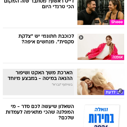
דייט ראשון? מסתבר שזה המקום
הכי טרנדי היום
Sheee
לכוכבת חתונמי יש "צלקת
סקסית". מנחשים איפה?
אופנה
הארכת משך האקט ושיפור
ההנאה במיטה - במבצע מיוחד
בשיתוף "גברא"
טוב לדעת
השאלון שיעשה לכם סדר - מי
המפלגה שהכי מתאימה לעמדות
שלכם?