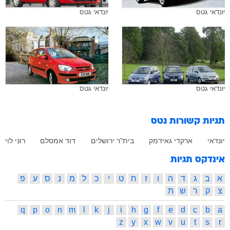
יונדאי גטס
יונדאי גטס
יונדאי גטס
יונדאי גטס
תגיות קשורות
גטס
יונדאי
ארקדי גאידמק
בית"ר ירושלים
דוד אמסלם
רוני לוי
אינדקס תגיות
א
ב
ג
ד
ה
ו
ז
ח
ט
י
כ
ל
מ
נ
ס
ע
פ
צ
ק
ר
ש
ת
q
p
o
n
m
l
k
j
i
h
g
f
e
d
c
b
a
z
y
x
w
v
u
t
s
r