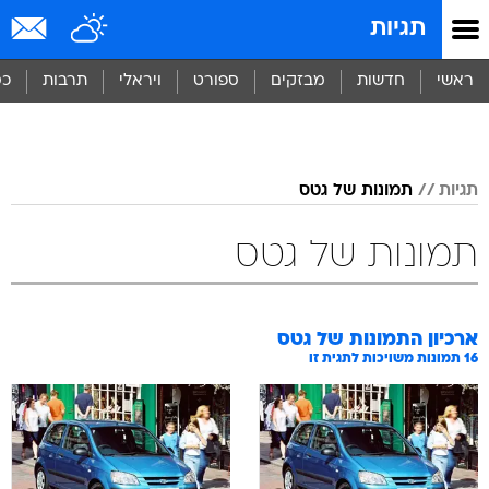
תגיות
ראשי
חדשות
מבזקים
ספורט
ויראלי
תרבות
כס
תגיות
תמונות של גטס
תמונות של גטס
ארכיון התמונות של
גטס
16
תמונות משויכות לתגית זו