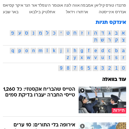
פרננדו טורס
קיליאן אמבפה
אווה לונה
אוטמר היצפלד
אור הנר
איקר קסיאס
אנדרס אינייסטה
ארתורו וידאל
אתלטיק בילבאו
באר שבע
אינדקס תגיות
א
ב
ג
ד
ה
ו
ז
ח
ט
י
כ
ל
מ
נ
ס
ע
פ
צ
ק
ר
ש
ת
q
p
o
n
m
l
k
j
i
h
g
f
e
d
c
b
a
z
y
x
w
v
u
t
s
r
9
8
7
6
5
4
3
2
1
0
עוד בוואלה
הטייס שהבריח אקסטזי: כל 1,260
טייסי החברה יעברו בדיקת סמים
תיירות
אירופה בלי התורים: 10 ערים