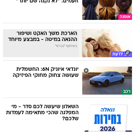
זועמים: "לא נקנה שם יותר"
אופנה
הארכת משך האקט ושיפור
ההנאה במיטה - במבצע מיוחד
בשיתוף "גברא"
טוב לדעת
יונדאי איוניק 6N: החשמלית
שעושה צחוק מחוקי הפיזיקה
רכב
השאלון שיעשה לכם סדר - מי
המפלגה שהכי מתאימה לעמדות
שלכם?