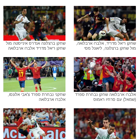
שחקן ריאל מדריד, אלברו ארבלואה,
שחקן ברצלונה אנדרס אינייסטה מול
מול שחקן ברצלונה, ליאונל מסי
שחקן ריאל מדריד אלברו ארבלואה
אלברו ארבלואה שחקן נבחרת ספרד
שחקני נבחרת ספרד צ'אבי אלונסו,
(שמאל) עם סרחיו ראמוס
אלברו ארבלואה