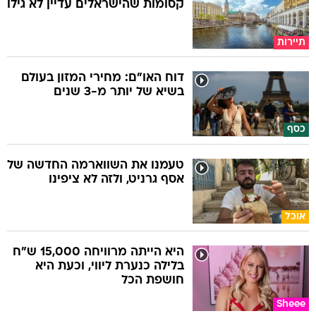
קסומות שהישראלים עדיין לא גילו
תיירות
דוח האו"ם: מחירי המזון בעולם
בשיא של יותר מ-3 שנים
כסף
טעמנו את השווארמה החדשה של
אסף גרניט, ולזה לא ציפינו
אוכל
היא הייתה מרוויחה 15,000 ש"ח
בלילה כנערת ליווי, וכעת היא
חושפת הכל
Sheee