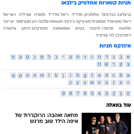
תגיות קשורות
אתלטיק בילבאו
ברצלונה בכדורגל
אתלטיקו מדריד
ריאל מדריד
ולנסיה
סביליה
ויאריאל
ריאל סוסיאדד
אספניול
מאיורקה
ג'ירונה
חטאפה
סלטה ויגו
מנצ'סטר יונייטד
מלאגה
פרננדו יורנטה
בטיס
אוסאסונה
ספורטינג חיחון
גרנאדה
דפורטיבו לה קורוניה
אינדקס תגיות
א
ב
ג
ד
ה
ו
ז
ח
ט
י
כ
ל
מ
נ
ס
ע
פ
צ
ק
ר
ש
ת
q
p
o
n
m
l
k
j
i
h
g
f
e
d
c
b
a
z
y
x
w
v
u
t
s
r
9
8
7
6
5
4
3
2
1
0
עוד בוואלה
מחאה ואהבה: הרוקנ'רול של
איפה הילד שוב מרגש