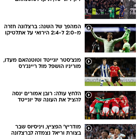
המהפך של השנה: ברצלונה חזרה
מ-2:0 ל-2:4 הירואי על אתלטיקו
מנצ'סטר יונייטד וטוטנהאם מעדו,
מוריניו הושפל מול ריינג'רס
הלחץ עולה: רובן אמורים ינסה
להציל את העונה של יונייטד
מודריץ' הפציץ, ויניסיוס שבר
בצורת וריאל נצמדה לברצלונה