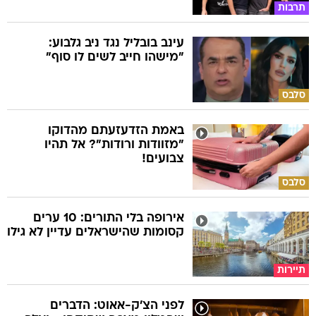
תרבות
עינב בובליל נגד ניב גלבוע:
"מישהו חייב לשים לו סוף"
סלבס
באמת הזדעזעתם מהדוקו
"מזוודות ורודות"? אל תהיו
צבועים!
סלבס
אירופה בלי התורים: 10 ערים
קסומות שהישראלים עדיין לא גילו
תיירות
לפני הצ'ק-אאוט: הדברים