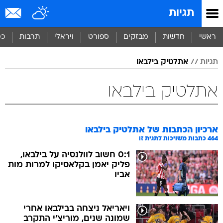
תגיות
ראשי
חדשות
מבזקים
ספורט
ויראלי
תרבות
כס
תגיות
אתלטיק בילבאו
אתלטיק בילבאו
ארכיון הכתבות של
אתלטיק בילבאו
464
כתבות משויכות לתגית זו
0:1 חשוב לוולנסיה על בילבאו,
פליק יאמן בקלאסיקו למרות מות
אביו
ויאריאל ניצחה בבילבאו אחרי
שמונה שנים, מוריצ'י התקרב