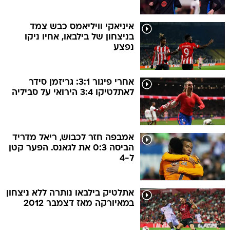
איניאקי וויליאמס כבש צמד
בניצחון של בילבאו, אחיו ניקו
נפצע
אחרי פיגור 3:1: גריזמן סידר
לאתלטיקו 3:4 הירואי על סביליה
אמבפה חזר לכבוש, ריאל מדריד
הביסה 0:3 את לגאנס. הפער קטן
ל-4
אתלטיק בילבאו נותרה ללא ניצחון
במאיורקה מאז דצמבר 2012