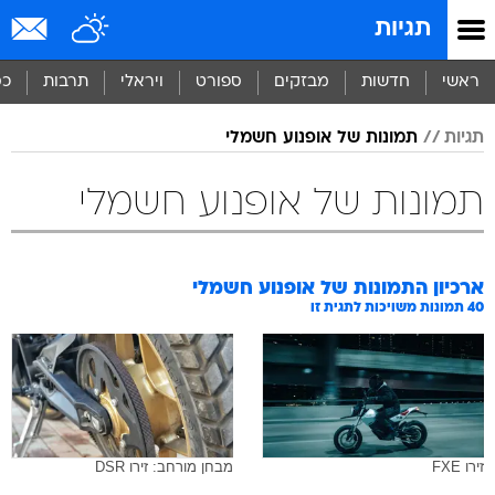
תגיות
ראשי
חדשות
מבזקים
ספורט
ויראלי
תרבות
כס
תגיות
תמונות של אופנוע חשמלי
תמונות של אופנוע חשמלי
ארכיון התמונות של
אופנוע חשמלי
40
תמונות משויכות לתגית זו
זירו FXE
מבחן מורחב: זירו DSR