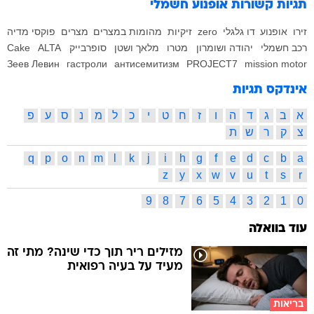
תגיות קשורות
אופנוע חשמלי
זירו
אופנוע
דו גלגלי
zero
זיקיות
מהומות במצרים
מצרים
פוקסי מדיה
רכב חשמלי
יהודה ושומרון
מטרו
מלאך ושטן
סופרבייק
ALTA
Cake
Зеев Левин
гастроли
антисемитизм
PROJECT7
mission motor
אינדקס תגיות
א
ב
ג
ד
ה
ו
ז
ח
ט
י
כ
ל
מ
נ
ס
ע
פ
צ
ק
ר
ש
ת
q
p
o
n
m
l
k
j
i
h
g
f
e
d
c
b
a
z
y
x
w
v
u
t
s
r
9
8
7
6
5
4
3
2
1
0
עוד בוואלה
מזילים ריר תוך כדי שינה? מתי זה
מעיד על בעיה רפואית
בריאות