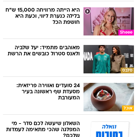
היא הייתה מרוויחה 15,000 ש"ח
בלילה כנערת ליווי, וכעת היא
חושפת הכל
Sheee
מאוהבים מתמיד: יעל שלביה
ולאנס סטרול כובשים את הרשת
סלבס
24 סועדים ואווירה פריזאית:
מסעדת שף ראשונה בעיר
המעורבת
אוכל
השאלון שיעשה לכם סדר - מי
המפלגה שהכי מתאימה לעמדות
שלכם?