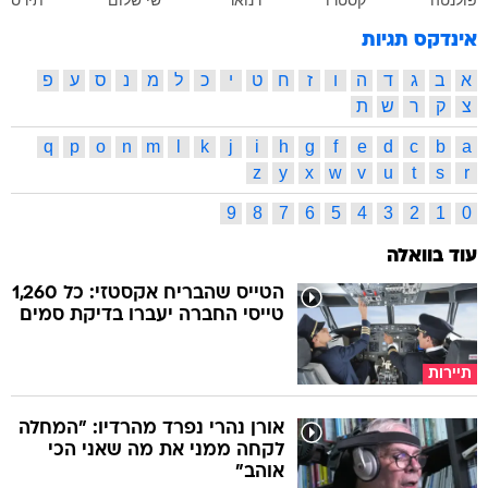
פולנטה
קסטרו
רנואר
שי שלום
תירס
אינדקס תגיות
א
ב
ג
ד
ה
ו
ז
ח
ט
י
כ
ל
מ
נ
ס
ע
פ
צ
ק
ר
ש
ת
q
p
o
n
m
l
k
j
i
h
g
f
e
d
c
b
a
z
y
x
w
v
u
t
s
r
9
8
7
6
5
4
3
2
1
0
עוד בוואלה
הטייס שהבריח אקסטזי: כל 1,260
טייסי החברה יעברו בדיקת סמים
תיירות
אורן נהרי נפרד מהרדיו: "המחלה
לקחה ממני את מה שאני הכי
אוהב"