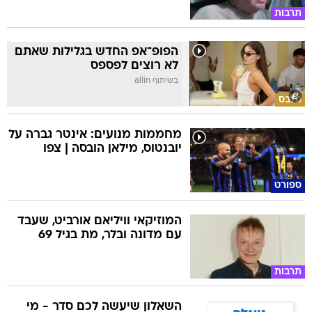
תרבות
הפופ־אפ החדש בגלילות שאתם
לא רוצים לפספס
בשיתוף allin
סלבס
מחממות מנועים: אינטר גברה על
יובנטוס, מילאן הובסה | צפו
ספורט
המוזיקאי וויליאם אורביט, שעבד
עם מדונה ובלר, מת בגיל 69
תרבות
השאלון שיעשה לכם סדר - מי