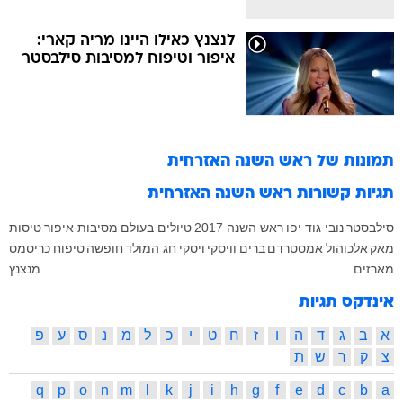
לנצנץ כאילו היינו מריה קארי:
איפור וטיפוח למסיבות סילבסטר
תמונות של
ראש השנה האזרחית
תגיות קשורות
ראש השנה האזרחית
סילבסטר
נובי גוד
יפו
ראש השנה 2017
טיולים בעולם
מסיבות
איפור
טיסות
מאק
אלכוהול
אמסטרדם
ברים
וויסקי
ויסקי
חג המולד
חופשה
טיפוח
כריסמס
מארזים
מנצנץ
אינדקס תגיות
א
ב
ג
ד
ה
ו
ז
ח
ט
י
כ
ל
מ
נ
ס
ע
פ
צ
ק
ר
ש
ת
q
p
o
n
m
l
k
j
i
h
g
f
e
d
c
b
a