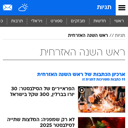
תגיות
ראשי
חדשות
מבזקים
ספורט
ויראלי
תרבות
כס
תגיות
ראש השנה האזרחית
ראש השנה האזרחית
ארכיון הכתבות של
ראש השנה האזרחית
11
כתבות משויכות לתגית זו
הפראיירים של הסילבסטר: 30
יורו בברלין, 300 שקל בישראל
לא רק שמפניה: המלצות שתייה
לסילבסטר 2025