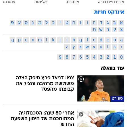
אורח חיים בריא
אינטרנט
אלימות
אנטרנט
אינדקס תגיות
א
ב
ג
ד
ה
ו
ז
ח
ט
י
כ
ל
מ
נ
ס
ע
פ
צ
ק
ר
ש
ת
q
p
o
n
m
l
k
j
i
h
g
f
e
d
c
b
a
z
y
x
w
v
u
t
s
r
9
8
7
6
5
4
3
2
1
0
עוד בוואלה
צפו: דניאל פרץ סיפק הצלה
משולשת מרהיבה והציל את
קבוצתו מהפסד
ספורט
אחרי 80 שנה: הטכנולוגיה
המתוחכמת של חיסון השפעת
החדש