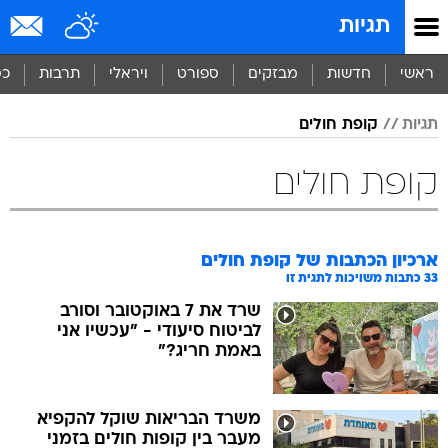
תגיות
ראשי
חדשות
מבזקים
ספורט
ויראלי
תרבות
כס
תגיות
קופת חולים
קופת חולים
ארכיון הכתבות של
קופת חולים
33
כתבות משויכות לתגית זו
שרד את 7 באוקטובר וסורב
לביטוח סיעודי - "עכשיו אני
באמת חריג?"
משרד הבריאות שוקל להקפיא
מעבר בין קופות חולים בזמני