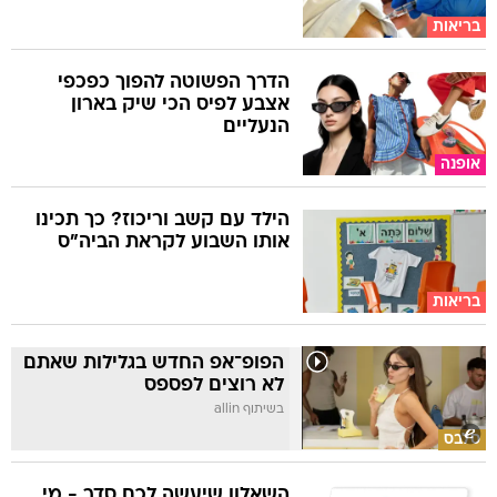
בריאות
הדרך הפשוטה להפוך כפכפי
אצבע לפיס הכי שיק בארון
הנעליים
אופנה
הילד עם קשב וריכוז? כך תכינו
אותו השבוע לקראת הביה"ס
בריאות
הפופ־אפ החדש בגלילות שאתם
לא רוצים לפספס
בשיתוף allin
סלבס
השאלון שיעשה לכם סדר - מי