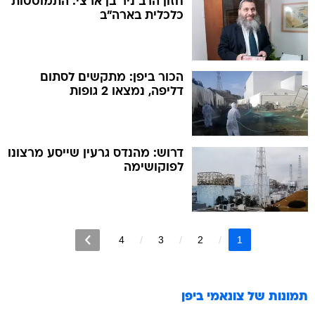
חזון הרב ניר בן ארצי: התמוטטות
כלכלית בארה"ב
הכור ביפן: מתקשים לסתום
דליפה, נמצאו 2 גופות
דרוש: מהנדס גרעין שייסע מרצונו
לפוקושימה
4
3
2
1
תמונות של
צונאמי ביפן