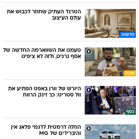
הטרנד העתיק שחוזר לכבוש את
עולם העיצוב
חדשות
טעמנו את השווארמה החדשה של
אסף גרניט, ולזה לא ציפינו
אוכל
היורש של וורן באפט הפתיע את
וול סטריט: כך זינק הרווח
כסף
הוזלה דרמטית לדגמי פלאג אין
והיברידים של MG