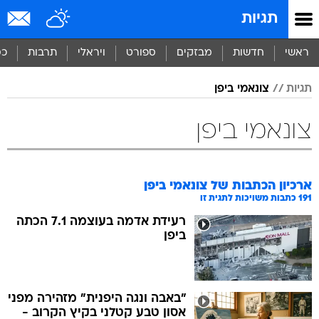
תגיות
ראשי
חדשות
מבזקים
ספורט
ויראלי
תרבות
כס
תגיות
צונאמי ביפן
צונאמי ביפן
ארכיון הכתבות של
צונאמי ביפן
191
כתבות משויכות לתגית זו
רעידת אדמה בעוצמה 7.1 הכתה
ביפן
"באבה ונגה היפנית" מזהירה מפני
אסון טבע קטלני בקיץ הקרוב -