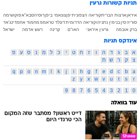
תגיות קשורות
גרעין
איראן
ארצות הברית
קוריאה הצפונית
יפן
צונאמי ביפן
רוסיה
סבא"א
פוקושימה
סוריה
סין
בנימין נתניהו
קוריאה הדרומית
דונלד טראמפ
מחמוד אחמדינג'אד
ברק אובמה
גרעין איראני
האו"ם
קרינה
רעש אדמה
ישראל
אינדקס תגיות
א
ב
ג
ד
ה
ו
ז
ח
ט
י
כ
ל
מ
נ
ס
ע
פ
צ
ק
ר
ש
ת
q
p
o
n
m
l
k
j
i
h
g
f
e
d
c
b
a
z
y
x
w
v
u
t
s
r
9
8
7
6
5
4
3
2
1
0
עוד בוואלה
דייט ראשון? מסתבר שזה המקום
הכי טרנדי היום
Sheee