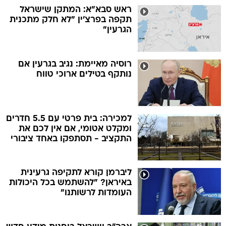
ראש סבא"א: המתקן שישראל
תקפה בפרצ'ין "לא חלק מתכנית
הגרעין"
רוסיה מאיימת: נגיב בגרעין אם
נותקף בטילים ארוכי טווח
למכירה: בית פרטי עם 5.5 חדרים
ומקלט אטומי, אם אין לכם את
התקציב - תסתפקו באחד ציבורי
ליברמן קורא לתקיפה גרעינית
באיראן? "להשתמש בכל היכולות
העומדות לרשותנו"