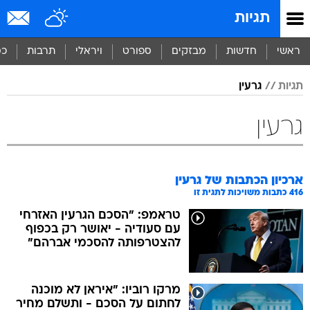
תגיות
ראשי
חדשות
מבזקים
ספורט
ויראלי
תרבות
כס
תגיות
גרעין
גרעין
ארכיון הכתבות של
גרעין
416
כתבות משויכות לתגית זו
טראמפ: "הסכם הגרעין האזרחי
עם סעודיה - יאושר רק בכפוף
להצטרפותה להסכמי אברהם"
מרקו רוביו: "איראן לא מוכנה
לחתום על הסכם - ותשלם מחיר