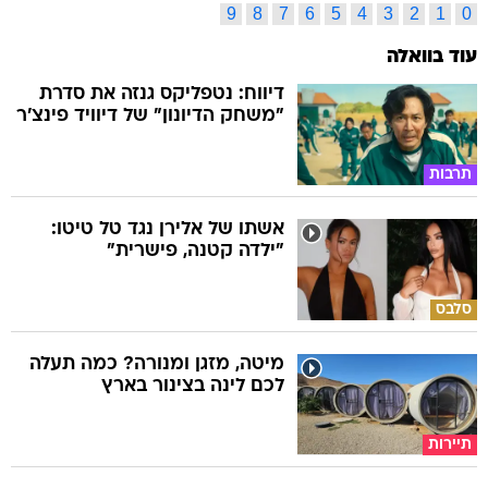
9
8
7
6
5
4
3
2
1
0
עוד בוואלה
דיווח: נטפליקס גנזה את סדרת
"משחק הדיונון" של דיוויד פינצ'ר
תרבות
אשתו של אלירן נגד טל טיטו:
"ילדה קטנה, פישרית"
סלבס
מיטה, מזגן ומנורה? כמה תעלה
לכם לינה בצינור בארץ
תיירות