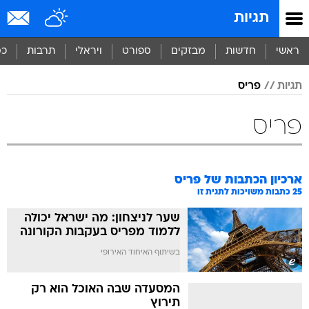
תגיות
ראשי
חדשות
מבזקים
ספורט
ויראלי
תרבות
כס
תגיות
פריס
פריס
ארכיון הכתבות של
פריס
25
כתבות משויכות לתגית זו
שער לניצחון: מה ישראל יכולה
ללמוד מפריס בעקבות הקורונה
בשיתוף האיחוד האירופי
המסעדה שבה האוכל הוא רק
תירוץ