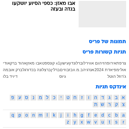
אבו מאזן: כספי הסיוע יושקעו
בגדה ובעזה
תמונות של
פריס
תגיות קשורות
פריס
צרפת
אירופה
זיהום אוויר
לובר
לונדון
עישון
x1 קונספט
אבו מאזן
אהוד ברק
אודי
אולימפיאדת 2024
אנרגיה
ב.מ.וו
בזבוזים
ברלין
ברצלונה בכדורגל
ברק אובמה
ג'רוזל הוטל
גיוס
דיויד בלו
אינדקס תגיות
א
ב
ג
ד
ה
ו
ז
ח
ט
י
כ
ל
מ
נ
ס
ע
פ
צ
ק
ר
ש
ת
q
p
o
n
m
l
k
j
i
h
g
f
e
d
c
b
a
z
y
x
w
v
u
t
s
r