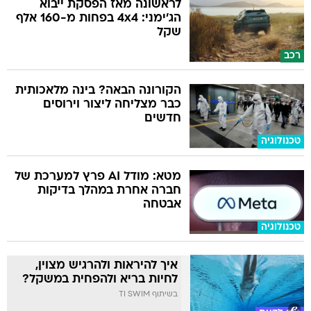
לראשונה מאז הפסקת ייבוא
הג'ימני: 4x4 בפחות מ-160 אלף
שקל
רכב
הקורונה הבאה? בינה מלאכותית
כבר מצליחה ליצור וירוסים
חדשים
טכנולוגיה
מטא: מודל AI פרץ למערכת של
חברה אחרת במהלך בדיקות
אבטחה
טכנולוגיה
איך להיראות ולהרגיש מצוין,
לחיות בריא ולהפחית במשקל?
בשיתוף TI SWIM