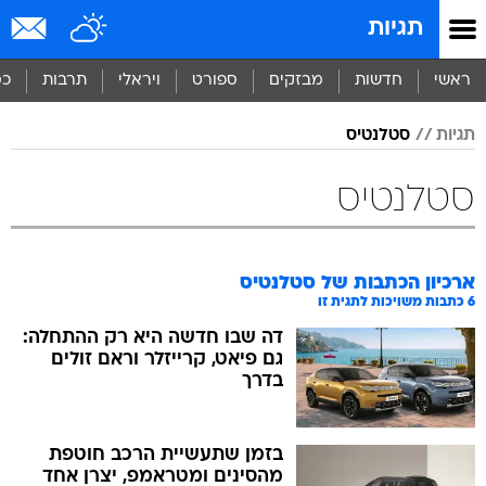
תגיות
ראשי
חדשות
מבזקים
ספורט
ויראלי
תרבות
כס
תגיות
סטלנטיס
סטלנטיס
ארכיון הכתבות של
סטלנטיס
6
כתבות משויכות לתגית זו
דה שבו חדשה היא רק ההתחלה:
גם פיאט, קרייזלר וראם זולים
בדרך
בזמן שתעשיית הרכב חוטפת
מהסינים ומטראמפ, יצרן אחד