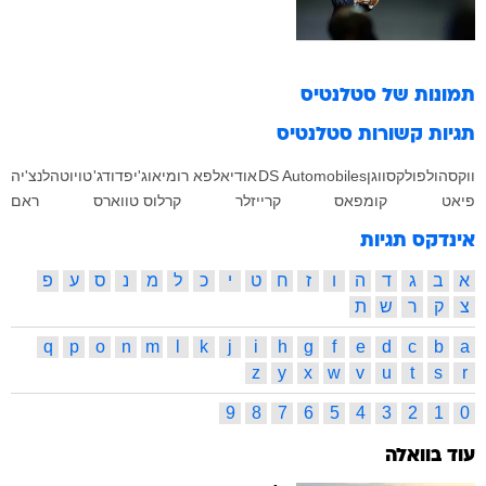
תמונות של
סטלנטיס
תגיות קשורות
סטלנטיס
ווקסהול
פולקסווגן
DS Automobiles
אודי
אלפא רומיאו
ג'יפ
דודג'
טויוטה
לנצ'יה
פיאט
קומפאס
קרייזלר
קרלוס טווארס
ראם
אינדקס תגיות
א
ב
ג
ד
ה
ו
ז
ח
ט
י
כ
ל
מ
נ
ס
ע
פ
צ
ק
ר
ש
ת
q
p
o
n
m
l
k
j
i
h
g
f
e
d
c
b
a
z
y
x
w
v
u
t
s
r
9
8
7
6
5
4
3
2
1
0
עוד בוואלה