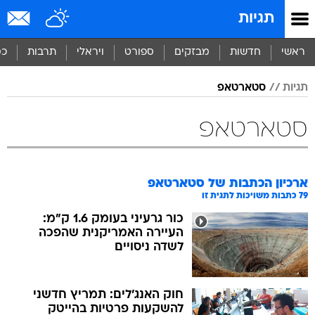
תגיות
ראשי
חדשות
מבזקים
ספורט
ויראלי
תרבות
כס
תגיות
סטארטאפ
סטארטאפ
ארכיון הכתבות של
סטארטאפ
79
כתבות משויכות לתגית זו
כור גרעיני בעומק 1.6 ק"מ:
העיירה האמריקנית שהפכה
לשדה ניסויים
חוק האנג'לים: תמריץ חדשני
להשקעות פרטיות בהייטק