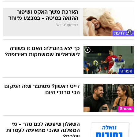
הארכת משך האקט ושיפור
ההנאה במיטה - במבצע מיוחד
בשיתוף "גברא"
טוב לדעת
כך יצא בהגרלה: האם זו בשורה
לישראליות שמשחקות באירופה?
ספורט
דייט ראשון? מסתבר שזה המקום
הכי טרנדי היום
Sheee
השאלון שיעשה לכם סדר - מי
המפלגה שהכי מתאימה לעמדות
שלכם?