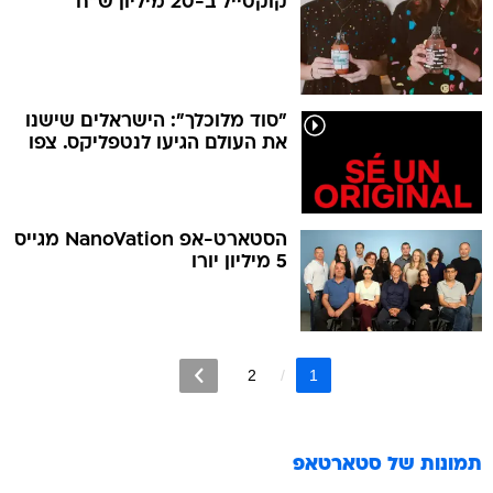
קוקטייל ב-20 מיליון ש"ח
"סוד מלוכלך": הישראלים שישנו
את העולם הגיעו לנטפליקס. צפו
הסטארט-אפ NanoVation מגייס
5 מיליון יורו
2
1
תמונות של
סטארטאפ