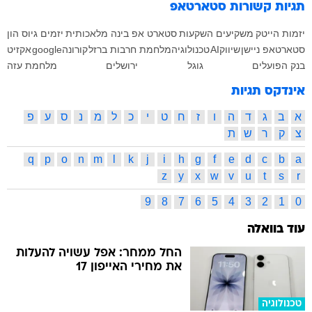
תגיות קשורות
סטארטאפ
יזמות
הייטק
משקיעים
השקעות
סטארט אפ
בינה מלאכותית
יזמים
גיוס הון
סטארטאפ ניישן
שיווק
AI
טכנולוגיה
מלחמת חרבות ברזל
קורונה
google
אקזיט
בנק הפועלים
גוגל
ירושלים
מלחמת עזה
אינדקס תגיות
א
ב
ג
ד
ה
ו
ז
ח
ט
י
כ
ל
מ
נ
ס
ע
פ
צ
ק
ר
ש
ת
q
p
o
n
m
l
k
j
i
h
g
f
e
d
c
b
a
z
y
x
w
v
u
t
s
r
9
8
7
6
5
4
3
2
1
0
עוד בוואלה
החל ממחר: אפל עשויה להעלות
את מחירי האייפון 17
טכנולוגיה