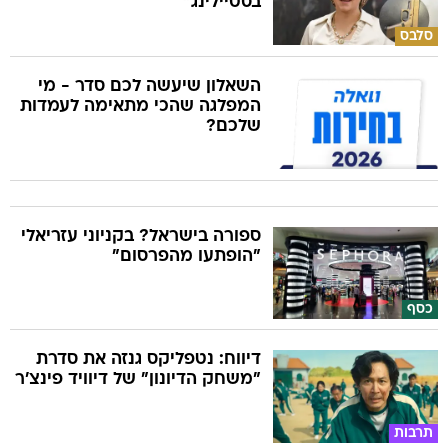
בסטיילינג"
סלבס
השאלון שיעשה לכם סדר - מי
המפלגה שהכי מתאימה לעמדות
שלכם?
ספורה בישראל? בקניוני עזריאלי
"הופתעו מהפרסום"
כסף
דיווח: נטפליקס גנזה את סדרת
"משחק הדיונון" של דיוויד פינצ'ר
תרבות