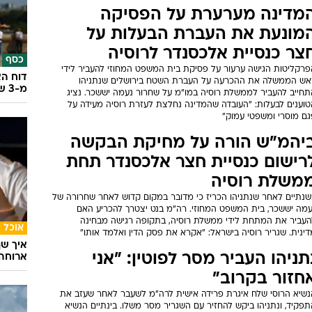
מדינה מערערת על הפסיקה
מונעת את העברת הבעלות על
צר כנסיית אלכסנדר לרוסיה
כסף
פרקליטות הגישה ערעור על פסיקת בית המשפט המחוזי להעביר לידי
דוח הא
אש הממשלה את ההכרעה על העברת השטח בירושלים שנתניהו
מ-3 שנים
תחייב להעביר לממשלת רוסיה במו"מ על שחרור נעמה יששכר. נציג
טוענים לבעלות: "העובדה שהמדינה נחלצת לעזרת רוסיה מעידה על
גם מוסרי ומשפטי עמוק"
יהמ"ש הורה על מחיקת הבקשה
רישום כנסיית חצר אלכסנדר תחת
משלת רוסיה
שנתיים לאחר שנתניהו הכריז כי מדובר במקום קדוש לאחר שחרורה של
עמה יששכר, בית המשפט המחוזי. רה"מ בנט יצטרך להכריע האם
העביר את המתחת לידי ממשלת רוסיה, בתקופה רגישה מבחינה
אוכל
ינית. שגריר רוסיה בישראל: "אקרא את פסק הדין ואלמד אותו"
איך שף
תניהו העביר מסר לפוטין: "אני
ארוחה 
חזור בקרוב"
נשיא הרוסי שלח איגרת פרידה אישית לרה"מ לשעבר לאחר שעזב את
פקיד, ונתניהו ביקש להחזיר עם השגריר מסר משלו. בינתיים הנשיא