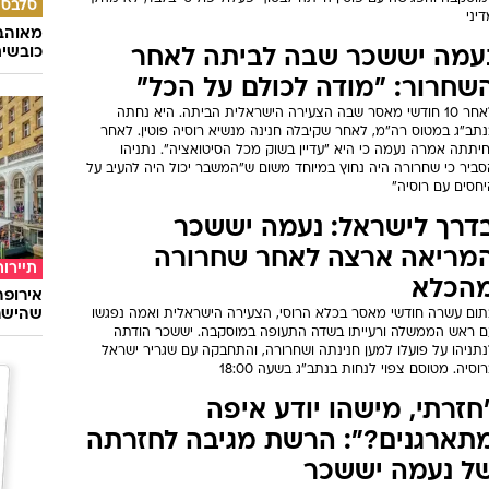
סלבס
יני
מאוהבי
כובשי
עמה יששכר שבה לביתה לאחר
שחרור: "מודה לכולם על הכל"
לאחר 10 חודשי מאסר שבה הצעירה הישראלית הביתה. היא נחתה
נתב"ג במטוס רה"מ, לאחר שקיבלה חנינה מנשיא רוסיה פוטין. לאחר
יתתה אמרה נעמה כי היא "עדיין בשוק מכל הסיטואציה". נתניהו
סביר כי שחרורה היה נחוץ במיוחד משום ש"המשבר יכול היה להעיב על
חסים עם רוסיה"
דרך לישראל: נעמה יששכר
מריאה ארצה לאחר שחרורה
תיירות
הכלא
שהישרא
תום עשרה חודשי מאסר בכלא הרוסי, הצעירה הישראלית ואמה נפגשו
ם ראש הממשלה ורעייתו בשדה התעופה במוסקבה. יששכר הודתה
נתניהו על פועלו למען חנינתה ושחרורה, והתחבקה עם שגריר ישראל
וסיה. מטוסם צפוי לנחות בנתב"ג בשעה 18:00
חזרתי, מישהו יודע איפה
תארגנים?": הרשת מגיבה לחזרתה
ל נעמה יששכר