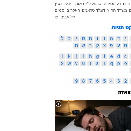
ם בחו"ל
הסגרה
ישראל כ"ץ
ראובן ריבלין
בג"ץ
ם
משרד החוץ
דונלד טראמפ
האקרים
סמים
תל אביב יפו
ס תגיות
ג
ד
ה
ו
ז
ח
ט
י
כ
ל
ס
ע
פ
צ
ק
ר
ש
ת
l
k
j
i
h
g
f
e
d
c
x
w
v
u
t
s
r
q
p
o
9
8
7
6
5
4
3
2
וואלה