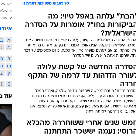
ישראלי
90
כתבות משויכות לתגית זו
ירושלי
הבת" עלתה באפל טיוי: מה
ערעור
ביקורות בחו"ל אומרות על הסדרה
אינדק
ישראלית?
א
ב
הבת", הסדרה הישראלית של קשת, עלתה באפל טיוי פלוס וחשפה את
סדרה הישראלית לקהל הבינלאומי. המבקרים בעולם מזהים בה מותחן
מ
נ
עיל ומרתק, גם אם לעתים מופרך מדי, אך כמעט כולם מסכימים על דבר
חד: שחקנית אחת היא העוגן של הסדרה
b
a
n
m
סדרה החדשה של קשת עלולה
z
y
עורר הזדהות עד לרמה של התקף
רדה
1
0
סדרה "הבת" חוזרת לפרשה שהזיזה מדינה שלמה, ואחרי הפרק
עוד ב
ראשון חובת ההוכחה עוד עליה. אף שלירז חממי מרשימה בתפקיד
ראשי, הגיבורה המושלמת מדי שלה דווקא מרחיקה את הצופה
להיקשר רגשית. הפוטנציאל כאן עצום, ובתנאי שהסדרה תמצא את
יזון בין מלודרמה למותחן ריגול
מש שנים אחרי ששוחררה מהכלא
רוסי: נעמה יששכר התחתנה