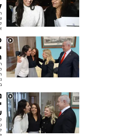
ל
ה
ש
לע
ז
כ
י
ה
ר
מש
ה
נ
בב
נ
י
ש
למ
ט
ל
למ