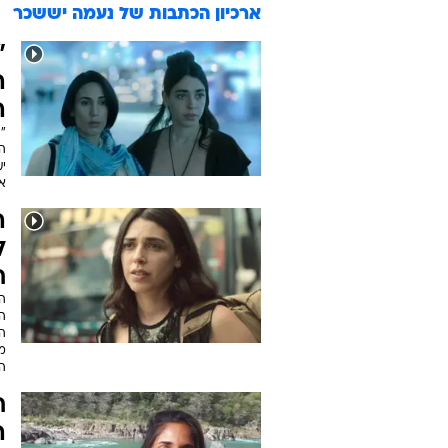
ארכיון הכתבות של
נעמה יששכר
"
ה
ה
"
ה
י
א
ה
ל
ח
ה
ה
ה
מ
הא
ח
ה