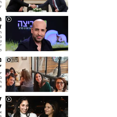
ה
ינ
ח
א
ה
ב
גב
"ק
מ
נ
"
י
ב
וכ
ל
ל
א