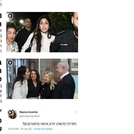
מד
נ
ה
ב
נח
ה
הי
ב
ה
מ
ב
ע
ל
בר
"
מ
ש