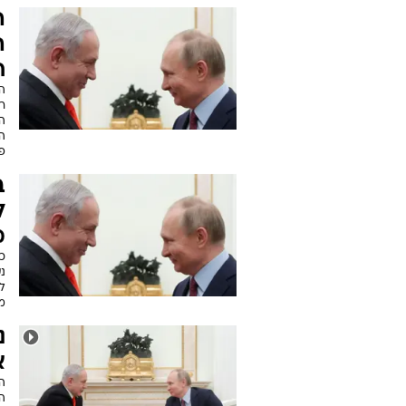
ה
ה
ח
ה
ר
ה
ה
פ
ב
ל
מ
כ
נ
ל
מד
נ
א
ה
הת