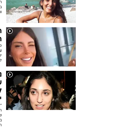
ח
ב
ונ
ת
ת
פ
עם
י
ל
נ
ש
ל
י
"ל
ש
בע
ה