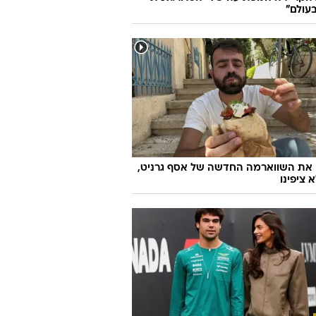
עולם"
 את השווארמה החדשה של אסף גרניט,
 ציפינו