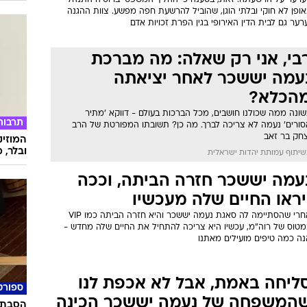
ערער על הרשעתה. זאת, בטענה כי ההליך המשפטי ברוסיה התנהל
ופן לא חוקי ובלתי הוגן, שהוביל להרשעת חפה מפשע. צוות ההגנה
רער גם לבית הדין האירופי בגין הפרת זכויות אדם
בי, אני רק שאלה: מה מברכת
עמה יששכר לאחר יציאתה
הכלא?
שונה ממה שכולנו חושבים, מכל הברכות בעולם - דווקא 'מתיר
תרבות
סורים' נעמה לא צריכה לברך. מה כן? תשובתו המפורטת של הרב
צחק בר זאב
המוזיק
ובלר, מ
יתוף עמותת יהדות ישראלית
עמה יששכר חזרה הביתה, וככה
יראו החיים שלה מעכשיו
אחרי שהסתיימה לה סאגת נעמה יששכר והיא חזרה הביתה כמו VIP
מטוס של רוה"מ, עכשיו היא צריכה להתחיל את החיים שלה מחדש -
נה כמה טיפים מועילים מאתנו
ליחה באמת, אבל לא אכפת לנו
ספורט
המשפחה של נעמה יששכר הכינה
הסבת 