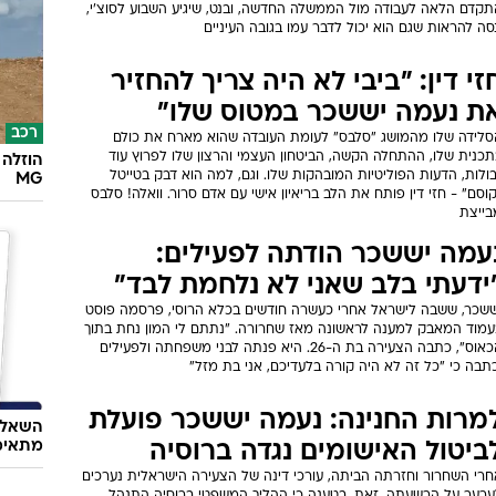
תקדם הלאה לעבודה מול הממשלה החדשה, ובנט, שיגיע השבוע לסוצ'י,
סה להראות שגם הוא יכול לדבר עמו בגובה העיניים
זי דין: "ביבי לא היה צריך להחזיר
ת נעמה יששכר במטוס שלו"
רכב
סלידה שלו מהמושג "סלבס" לעומת העובדה שהוא מארח את כולם
תכנית שלו, ההתחלה הקשה, הביטחון העצמי והרצון שלו לפרוץ עוד
הוזלה 
ולות, הדעות הפוליטיות המובהקות שלו. וגם, למה הוא דבק בטייטל
MG
וסם" - חזי דין פותח את הלב בריאיון אישי עם אדם סרור. וואלה! סלבס
בייצת
עמה יששכר הודתה לפעילים:
ידעתי בלב שאני לא נלחמת לבד"
ששכר, ששבה לישראל אחרי כעשרה חודשים בכלא הרוסי, פרסמה פוסט
עמוד המאבק למענה לראשונה מאז שחרורה. "נתתם לי המון נחת בתוך
הכאוס", כתבה הצעירה בת ה-26. היא פנתה לבני משפחתה ולפעילים
תבה כי "כל זה לא היה קורה בלעדיכם, אני בת מזל"
מרות החנינה: נעמה יששכר פועלת
השאלון
מתאימ
ביטול האישומים נגדה ברוסיה
חרי השחרור וחזרתה הביתה, עורכי דינה של הצעירה הישראלית נערכים