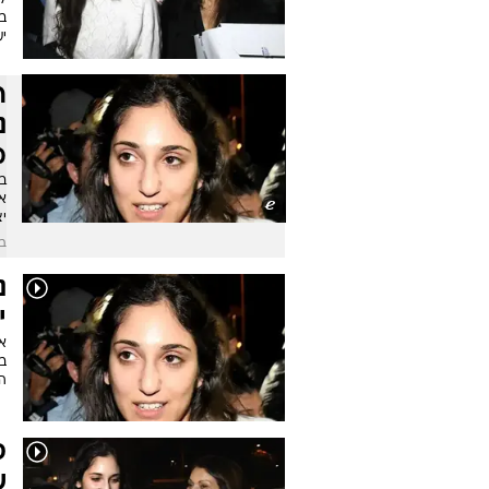
ל
בא
יע
ר
נ
מ
ב
א
י
בש
נ
י
ב
ה
ס
ש