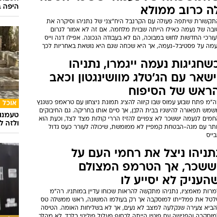
היפה ב
ה כרוב ממולא
תקשורת שיתפה פעולה עם הקרנבל היח"צני של נתניהו וסיקרה את
ובה של נעמה כאילו הייתה שבוית מלחמה. אם זה לא אמור לגרום
ורכי החדשות לחוש במבוכה, הם לא בעבודה הנכונה. אפילו דנה וייס
עמה על פסטיבל-נעמה, אך היא שכחה שגם היא נושאת באחריות לכך
שחגיגות נעמה ייגמרו, נתניהו
ישאר עם הג'טלג מוושינגטון וכאב
ראש של הסיפוח
ה"מ פתח שבוע עמוס שבו קיווה להציג תמונת ניצחון עם טראמפ כשגנץ
אוכל
מש תפאורה להישגיו בבית הלבן, אך סיים אותו בחריקה. גם החיבוקים
טעמנו
חמים לנעמה יששכר לא צפויים להזיז הררי קולות מצד לצד, וכעת הוא
ולזה לא
ותר עם מגה-הבטחת קמפיין לא ממומשת, שיכולה לעורר כעס גדול
ייס
תניהו ניצל את רחמי העם על
ששכר, אך הטרמפ המצולם
העניק לא יסייע לו
רות מאמציו, נתניהו מתקשה להראות שכוחו עדיין במותניו. רה"מ
לטל את פמלייתו למוסקבה אך רק בעולמו המשונה, ראש ממשלה טס
הביא צעירה שנקלעה למצב לא נעים, אך לא בשליחות האומה. הטיסה
וסקבה והפגישה עם פוטין הייתה לבסוף פעלול פוליטי בלבד, לא מהלך