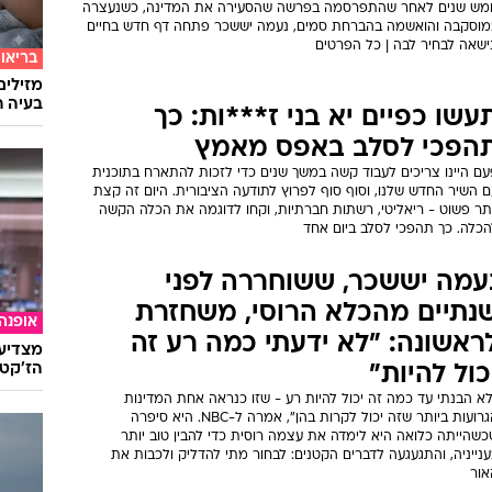
מש שנים לאחר שהתפרסמה בפרשה שהסעירה את המדינה, כשנעצרה
מוסקבה והואשמה בהברחת סמים, נעמה יששכר פתחה דף חדש בחיים
ישאה לבחיר לבה | כל הפרטים
בריאו
מזילים
בעיה ר
עשו כפיים יא בני ז***ות: כך
הפכי לסלב באפס מאמץ
עם היינו צריכים לעבוד קשה במשך שנים כדי לזכות להתארח בתוכנית
 השיר החדש שלנו, וסוף סוף לפרוץ לתודעה הציבורית. היום זה קצת
ותר פשוט - ריאליטי, רשתות חברתיות, וקחו לדוגמה את הכלה הקשה
הכלה. כך תהפכי לסלב ביום אחד
עמה יששכר, ששוחררה לפני
נתיים מהכלא הרוסי, משחזרת
אופנה
ראשונה: "לא ידעתי כמה רע זה
מצדיעו
הז'קט 
כול להיות"
א הבנתי עד כמה זה יכול להיות רע - שזו כנראה אחת המדינות
הגרועות ביותר שזה יכול לקרות בהן", אמרה ל-NBC. היא סיפרה
כשהייתה כלואה היא לימדה את עצמה רוסית כדי להבין טוב יותר
נייניה, והתגעגעה לדברים הקטנים: לבחור מתי להדליק ולכבות את
אור