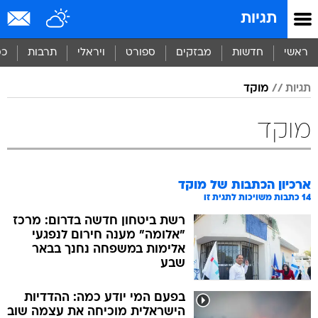
תגיות
ראשי
חדשות
מבזקים
ספורט
ויראלי
תרבות
כס
תגיות
מוקד
מוקד
ארכיון הכתבות של
מוקד
14
כתבות משויכות לתגית זו
רשת ביטחון חדשה בדרום: מרכז
"אלומה" מענה חירום לנפגעי
אלימות במשפחה נחנך בבאר
שבע
בפעם המי יודע כמה: ההדדיות
הישראלית מוכיחה את עצמה שוב