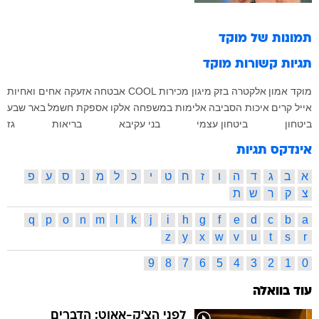
תמונות של
מוקד
תגיות קשורות
מוקד
מוקד אמון
אלקטרה
בזק
מיגון
מכירות
COOL
אבטחה
אזעקה
אחים ואחיות
אייל קרים
איכות הסביבה
אלימות במשפחה
אלקו
אספקת חשמל
באר שבע
ביטחון
ביטחון עצמי
בני עקיבא
בריאות
גז
אינדקס תגיות
א
ב
ג
ד
ה
ו
ז
ח
ט
י
כ
ל
מ
נ
ס
ע
פ
צ
ק
ר
ש
ת
q
p
o
n
m
l
k
j
i
h
g
f
e
d
c
b
a
z
y
x
w
v
u
t
s
r
9
8
7
6
5
4
3
2
1
0
עוד בוואלה
לפני הצ'ק-אאוט: הדברים