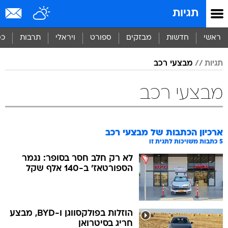
תגיות
ראשי
חדשות
מבזקים
ספורט
ויראלי
תרבות
כס
תגיות
מבצעי רכב
מבצעי רכב
ארכיון הכתבות של
מבצעי רכב
5
כתבות משויכות לתגית זו
לא רק חלב חסר בסופר: נגמר
הספורטאז' ב-140 אלף שקל
הוזלות בפולקסווגן ו-BYD, מבצע
חריג בסיטרואן