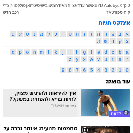
0 ק"מ
byd
BYD Auto
אושר עד
דאצ'יה
מאזדה
מיצובישי
סיטרואן
פולקסווגן
צ'רי
קיה ספורטאז'
רכב חדש
אינדקס תגיות
א
ב
ג
ד
ה
ו
ז
ח
ט
י
כ
ל
מ
נ
ס
ע
פ
צ
ק
ר
ש
ת
q
p
o
n
m
l
k
j
i
h
g
f
e
d
c
b
a
z
y
x
w
v
u
t
s
r
9
8
7
6
5
4
3
2
1
0
עוד בוואלה
איך להיראות ולהרגיש מצוין,
לחיות בריא ולהפחית במשקל?
בשיתוף TI SWIM
טוב לדעת
מחממות מנועים: אינטר גברה על