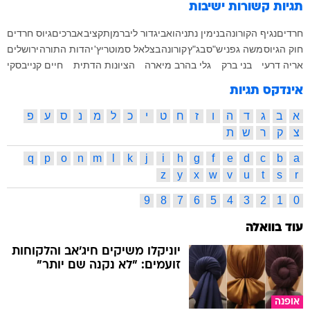
תגיות קשורות
ישיבות
חרדים
נגיף הקורונה
בנימין נתניהו
אביגדור ליברמן
תקציב
אברכים
גיוס חרדים
חוק הגיוס
משה גפני
ש"ס
בג"ץ
קורונה
בצלאל סמוטריץ'
יהדות התורה
ירושלים
אריה דרעי
בני ברק
גלי בהרב מיארה
הציונות הדתית
חיים קנייבסקי
אינדקס תגיות
א
ב
ג
ד
ה
ו
ז
ח
ט
י
כ
ל
מ
נ
ס
ע
פ
צ
ק
ר
ש
ת
q
p
o
n
m
l
k
j
i
h
g
f
e
d
c
b
a
z
y
x
w
v
u
t
s
r
9
8
7
6
5
4
3
2
1
0
עוד בוואלה
יוניקלו משיקים חיג'אב והלקוחות
זועמים: "לא נקנה שם יותר"
אופנה