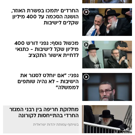
החרדים יתמכו בפשרת האוזר,
הושגה הסכמה על 400 מיליון
שקלים לישיבות
מכשול נוסף: גפני דורש 400
מיליון שקל לישיבות - כתנאי
לדחיית אישור התקציב
גפני: "אם יוחלט לסגור את
הישיבות - לא נהיה שותפים
לממשלה"
מחלוקת חריפה בין רבני המגזר
החרדי בהתייחסות לקורונה
בשיתוף עמותת יהדות ישראלית