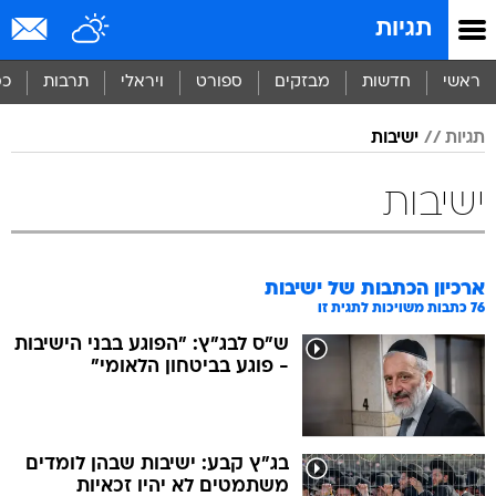
תגיות
ראשי
חדשות
מבזקים
ספורט
ויראלי
תרבות
כס
תגיות
ישיבות
ישיבות
ארכיון הכתבות של
ישיבות
76
כתבות משויכות לתגית זו
ש"ס לבג"ץ: "הפוגע בבני הישיבות
- פוגע בביטחון הלאומי"
בג"ץ קבע: ישיבות שבהן לומדים
משתמטים לא יהיו זכאיות