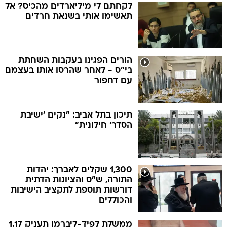
לקחתם לי מיליארדים מהכיס? אל
תאשימו אותי בשנאת חרדים
הורים הפגינו בעקבות השחתת
בי"ס - לאחר שהרסו אותו בעצמם
עם דחפור
תיכון בתל אביב: "נקים 'ישיבת
הסדר' חילונית"
1,300 שקלים לאברך: יהדות
התורה, ש"ס והציונות הדתית
דורשות תוספת לתקציב הישיבות
והכוללים
ממשלת לפיד-ליברמן תעניק 1.17