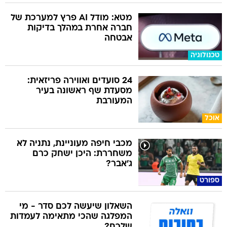
מטא: מודל AI פרץ למערכת של
חברה אחרת במהלך בדיקות
אבטחה
טכנולוגיה
24 סועדים ואווירה פריזאית:
מסעדת שף ראשונה בעיר
המעורבת
אוכל
מכבי חיפה מעוניינת, נתניה לא
משחררת: היכן ישחק כרם
ג'אבר?
ספורט
השאלון שיעשה לכם סדר - מי
המפלגה שהכי מתאימה לעמדות
שלכם?