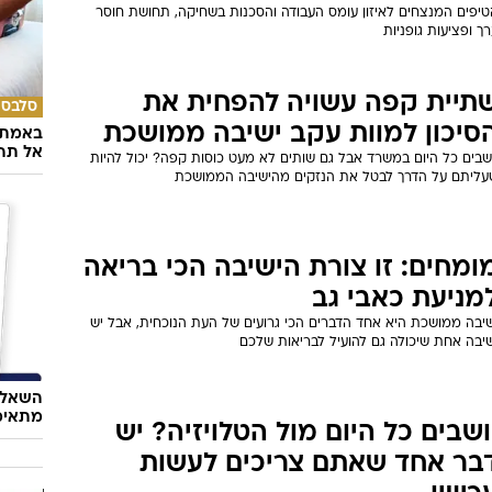
טיפים המנצחים לאיזון עומס העבודה והסכנות בשחיקה, תחושת חוסר
ך ופציעות גופניות
תיית קפה עשויה להפחית את
סלבס
סיכון למוות עקב ישיבה ממושכת
באמת ה
אל תהי
ושבים כל היום במשרד אבל גם שותים לא מעט כוסות קפה? יכול להיות
עליתם על הדרך לבטל את הנזקים מהישיבה הממושכת
ומחים: זו צורת הישיבה הכי בריאה
מניעת כאבי גב
שיבה ממושכת היא אחד הדברים הכי גרועים של העת הנוכחית, אבל יש
שיבה אחת שיכולה גם להועיל לבריאות שלכם
השאלון
מתאימ
ושבים כל היום מול הטלויזיה? יש
בר אחד שאתם צריכים לעשות