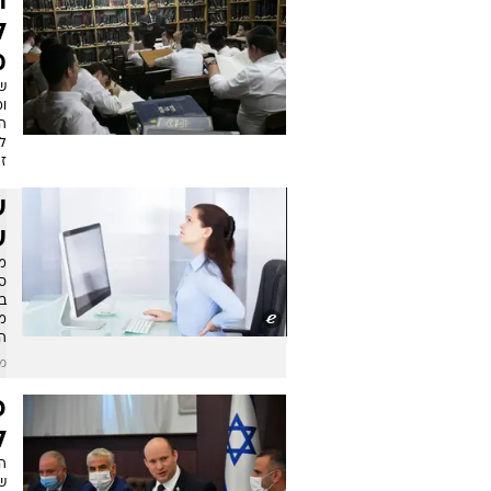
ל
מ
ש
ו
ה
ל
זה
ע
ע
מ
סב
ב
מ
ה
מו
כ
ל
ה
ש