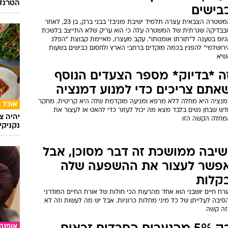
הטרנד 
בישים
המשטרה הצבאית עצרה תלמיד ישיבת פוניבז' בבני ברק, בן 23, לאחר
בבדיקה שגרתית של המשטרה עלה כי הוא עריק שלא התייצב בלשכת
יוס בטענה ל"תורתו אומנותו". עקב מעצרו, מאיימת קבוצת "הפלג
ירושלמי" להפגין בכמה מוקדים ברחבי הארץ ולחסום כבישים בשעות
שיא
ה *בדיוק* מספר הצעדים הנוסף
אתם צריכים כדי למנוע דמנציה
מנציה היא מחלה ללא מרפא ומניעה מוקדמת שלה היא קריטית. מחקר
אוכל
דש שבחן נשים בלבד מצא מה יכול לעזור כדי להאט או לעצור את
יהיה צ
מחלה הקשה הזו
נקניקי
שיבה ממושכת זה דבר מסוכן, אבל
פשר לעצור את ההשפעה שלה
קלות
רח חיים יושבני הוא אחד מהרעות הכי חולות של אורח החיים המודרני
סיבה לעלייתן של כל מיני מחלות כרוניות. אבל יש מה לעשות וזה לא
זה קשה
אופנה