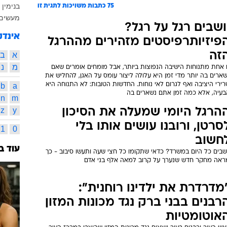
בנימין 
75
כתבות משויכות לתגית זו
מעשים 
ושבים רגל על רגל?
אינדק
פיזיותרפיסטים מזהירים מההרגל
זה
א
ב
מ
נ
ו אחת מתנוחות הישיבה הנפוצות ביותר, אבל מומחים אומרים שאם
ארים בה יותר מדי זמן היא עלולה ליצור עומס על האגן, להחליש את
ירי היציבה ואף לגרום לאי נוחות. החדשות הטובות: לא התנוחה היא
a
b
בעיה, אלא כמה זמן אתם נשארים בה
n
m
z
y
הרגל היומי שמעלה את הסיכון
סרטן, ורובנו עושים אותו בלי
1
0
חשוב
עוד ב
שבים כל היום במשרד? כדאי שתקומו כל חצי שעה ותעשו סיבוב - כך
ראה מחקר חדש שנערך על קרוב למאה אלף בני אדם
מדרדרת את ילדינו רוחנית":
רבנים בבני ברק נגד מכונות המזון
אוטומטיות