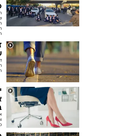
כ
ש
הג
ה
ה
ז
ש
ד
ח
ה
י
א
ב
או
וה
כ