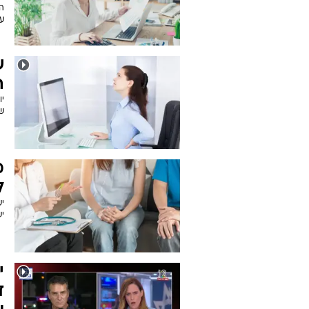
ה
ער
ש
ה
י
ש
מ
ל
י
י
י
ד