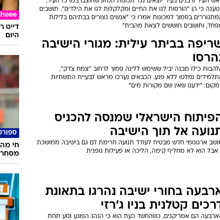
ש העיר ורבנים בעיר יוצאים נגד מכונות המזון שהוצבו במרכז העיר,
ענה כי הן "הורסות לנו את החיים ומקלקלות לנו את הילדים". תושבים
Sheee
מתגוררים בסמוך למכונות אמרו כי "אנשים נצורים בבתיהם בלילות
פחד, ותושבים חוששים לצאת מהבית"
דייט ר
היום
ריפה בביתר עילית: מגורי הישיבה
הרסו
להבות כילו מבנה יביל ששימש ללינה סמוך לרחוב "צמח צדק",
תלמידים נמלטו ללא פגע. הכבאים נערכו מראש לבעיית התשתיות
קום: "ידענו שאין שם מקורות מים"
פיתוח הישראלי שמנסה להכניס
נועה אל תוך הישיבה
ספורט
ושב ארגונומי חדש מבטיח לעודד תנועה וזרימת דם גם בישיבה ממושכת
חי מהק
אבל הוא לא מחליף קימה, הליכה או פעילות גופנית
מסחרר
רבעה בחורי ישיבה נהרגו בתאונת
רכים קטלנית בניו ג'רזי
ארבעה הם אמריקנים, כשהחשד כעת הוא כי הנהג הפוגע נסע תחת