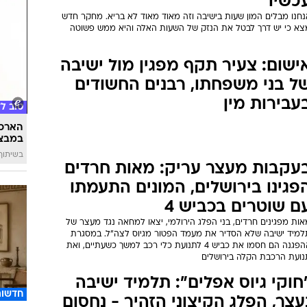
כשיו
נחנו מבלים המון שעות בישיבה וזה מאוד מאוד לא בריא. מחקר חדש
צא כי יש דרך לבטל את הנזק של השעות האלה והיא ממש פשוטה
ישום: צעיר תקף מפגין מול ישיבה
ל בני משפחתו, רבנים החשודים
עבירות מין
טוב ל
הארכת
במבצע
בשיתוף 
עקבות מעצר עריק: מאות חרדים
פגינו בירושלים, המונים התעמתו
ם שוטרים בכביש 4
ות מפגינים חרדים, בני הפלג הירולמי, יצאו למחאה נגד מעצר של
למיד ישיבה שלא הסדיר את מעמד הפטור מגיוס לצה"ל. במסגרת
ההפגנה הם חסמו את כביש 4 לתנועת כלי רכב למשך כשעתיים, ואת
נועת הרכבת הקלה בירושלים
חוקי גיוס אפלים": תלמיד ישיבה
חדשות
עצר, הפלג הקיצוני הזהיר - נחסום