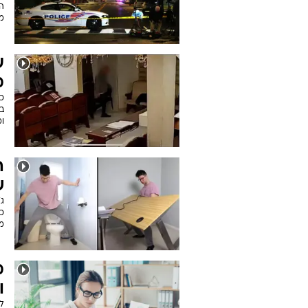
מ
ע
מ
כת
ומ
ה
ש
ג'
כי
מא
מ
ו
לר