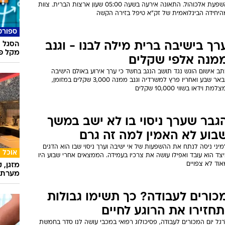
השפעת אלכוהול. התאונה אירעה בשעה 05:00 שעון ארצות הברית. צוות
היחידה הבינלואמית של זק"א טיפל בזירה הקשה
ספורט
רך בישיבה ברית מילה לבנו - וגנב
הסגל ה
מקל פו
מנה אלפי שקלים
ב אישום הוגש נגד תושב הנגב בחשד כי ערך אירוע באולם הישיבה
בבאר שבע ואחריו פרץ למשרדיה וגנב ממנה 3,000 שקלים במזומן,
צלמת וידאו בשווי 10,000 שקלים
גבר שערך ניסוי בו לא ישב במשך
בוע לא האמין למה זה גרם
מיני ניסה לנתח את ההשפעות של אי ישיבה וערך ניסוי שבו הוא הדגים
אוכל
צד הוא עובד ואפילו עושה את צרכיו בעמידה. הממצאים אחרי שבוע היו
וד לא צפויים
מזגן, 
מערת 
כורים לעבודה? כך תשימו גבולות
תחזירו את הרוגע לחיים
גל יום המכורים לעבודה, פסיכולוג רפואי במכבי עושה לנו סדר בחמשת