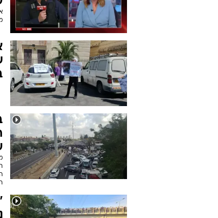
ע
א
מ
א
ש
ב
ב
ה
ע
מא
ת
ת
"
נ