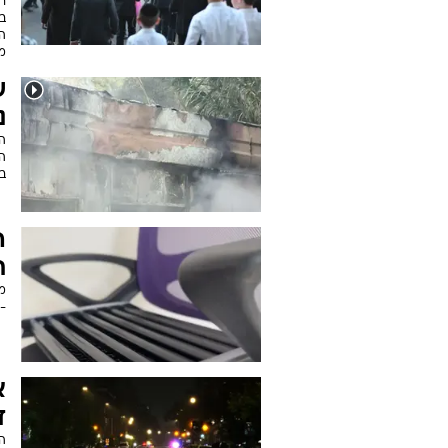
רא
בט
ה
מ
ש
נ
ה
ה
במ
ה
ת
מ
- 
א
ד
ה