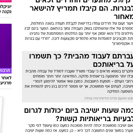
רק 5% מהנערים החרדים זכאים
יוניקל
בגרות. הם קיבלו תמריץ להישאר
נקנה ש
אחור
יעור זעום של חרדים עמדו בדרישות לקבלת תעודה בשנה החולפת,
מספרם של אלו שהשתלבו בשוק העבודה נמוך בהתאם. הפער בינם לבין
חילונים גדל והוא ינסוק אף יותר עם החלטתו המסתמנת של נתניהו
תת תקציבים למוסדות שלא מלמדים מקצועות ליבה. "חרדי עם בגרות
 אוקסימורון"
ברתם לעבוד מהבית? כך תשמרו
ל בריאותכם
תרבות
חקרים בנושא מראים כי עובדי משרד שעברו למודל של עבודה מהבית
לו יותר מתופעה בריאותית מזיקה, המדאיגה יותר ויותר מומחים
לאחר ד
רחבי העולם - תופעת היושבנות. כמובן שאי אפשר להימנע לגמרי
מרגיעה
ישיבה, לעתים אף ממושכת, אך יש מספר דרכים בהן ניתן להפחית את
השפעה המזיקה
גש מטעם מרכז פיזיותרפיה צהלה
מה שעות ישיבה ביום יכולות לגרום
בעיות בריאותיות קשות?
אם ישיבה ממושכת יכולה להיות מסוכנת כמעט כמו עישון? לפי סקר
נערך במשך שנים התשובה לכך היא - כן, כמעט. אז כמה שעות ישיבה