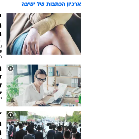
ארכיון הכתבות של
ישיבה
י
ה
ה
ז
נש
שר
ה
ה
ל
ל
יו
מ
"
ה
ה