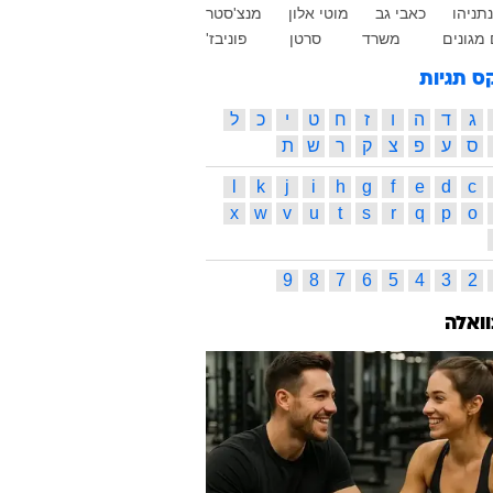
נתניהו
כאבי גב
מוטי אלון
מנצ'סטר
מגונים
משרד
סרטן
פוניבז'
ס תגיות
ג
ד
ה
ו
ז
ח
ט
י
כ
ל
ס
ע
פ
צ
ק
ר
ש
ת
l
k
j
i
h
g
f
e
d
c
x
w
v
u
t
s
r
q
p
o
9
8
7
6
5
4
3
2
וואלה