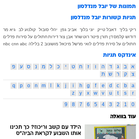
תמונות של
יובל מנדלסון
תגיות קשורות
יובל מנדלסון
ריקי בליך
דאבל טייק
יוני בלוך
אביב גפן
יהלי סובול
קולנוע לב
גיא מר
דודוש קלמס
דן תורן
פיטר רוט
שחר אבן צור
דירות
חתולים על סירות פדלים
חתולים על סירת פדלים
לואי מרשל
מיכאל מושונוב
2 בלילה
abc
cnn
nbc
אינדקס תגיות
א
ב
ג
ד
ה
ו
ז
ח
ט
י
כ
ל
מ
נ
ס
ע
פ
צ
ק
ר
ש
ת
q
p
o
n
m
l
k
j
i
h
g
f
e
d
c
b
a
z
y
x
w
v
u
t
s
r
9
8
7
6
5
4
3
2
1
0
עוד בוואלה
הילד עם קשב וריכוז? כך תכינו
אותו השבוע לקראת הביה"ס