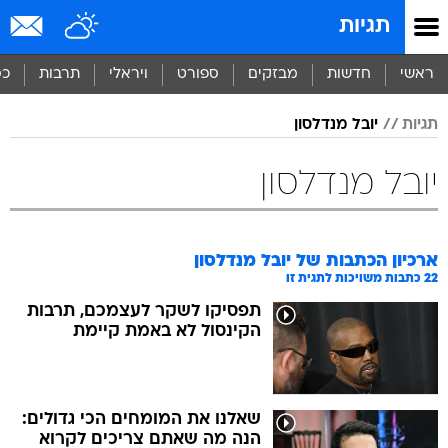
תגיות
ראשי
חדשות
מבזקים
ספורט
ויראלי
תרבות
כס
תגיות
יובל מנדלסון
יובל מנדלסון
ארכיון הכתבות של
יובל מנדלסון
22
כתבות משויכות לתגית זו
תפסיקו לשקר לעצמכם, תרבות
הקינסול לא באמת קיימת
שאלנו את המומחים הכי גדולים:
הנה מה שאתם צריכים לקרוא