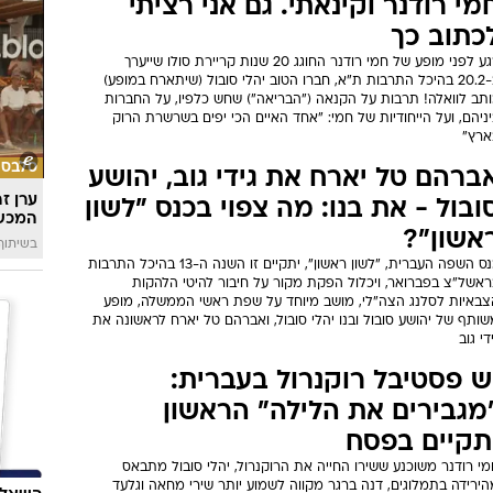
מי רודנר וקינאתי. גם אני רציתי
כתוב כך
רגע לפני מופע של חמי רודנר החוגג 20 שנות קריירת סולו שייערך
ב-20.2 בהיכל התרבות ת"א, חברו הטוב יהלי סובול (שיתארח במופע)
ותב לוואלה! תרבות על הקנאה ("הבריאה") שחש כלפיו, על החברות
ניהם, ועל הייחודיות של חמי: "אחד האיים הכי יפים בשרשרת הרוק
ארץ"
סלבס
ברהם טל יארח את גידי גוב, יהושע
ערן ז
ובול - את בנו: מה צפוי בכנס "לשון
המכש
אשון"?
בשיתוף 
כנס השפה העברית, "לשון ראשון", יתקיים זו השנה ה-13 בהיכל התרבות
ראשל"צ בפברואר, ויכלול הפקת מקור על חיבור להיטי הלהקות
צבאיות לסלנג הצה"לי, מושב מיוחד על שפת ראשי הממשלה, מופע
ותף של יהושע סובול ובנו יהלי סובול, ואברהם טל יארח לראשונה את
די גוב
ש פסטיבל רוקנרול בעברית:
מגבירים את הלילה" הראשון
תקיים בפסח
י רודנר משוכנע ששירו החייה את הרוקנרול, יהלי סובול מתבאס
ירידה בתמלוגים, דנה ברגר מקווה לשמוע יותר שירי מחאה וגלעד