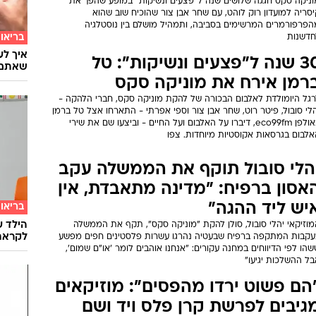
וניקה סקס חגגה שלושים שנה ל"פצעים ונשיקות" במופע שהפך את
סריה למועדון רוק לוהט, עם שחר אבן צור שהוכיח שוב שהוא
הפרפורמרים המרשימים בסביבה, ותמהיל מושלם בין נוסטלגיה
בריאו
חדשנות
30 שנה ל"פצעים ונשיקות": טל
שאתם 
רמן אירח את מוניקה סקס
רגל היומולדת לאלבום הבכורה של להקת מוניקה סקס, חברי הלהקה -
לי סובול, פיטר רוט, שחר אבן צור וספי אפרתי - התארחו אצל טל ברמן
באולפן eco99fm, דיברו על האלבום ועל החיים - וביצעו שם את שירי
אלבום בגרסאות אקוסטיות מיוחדות. צפו
הלי סובול תוקף את הממשלה עקב
אסון ברפיח: "מדינה מתאבדת, אין
יש ליד ההגה"
בריאו
הילד ע
מוזיקאי יהלי סובול, סולן להקת "מוניקה סקס", תקף את הממשלה
לקראת
עקבות המתקפה ברפיח שבעטיה נהרגו עשרות פלסטינים חפים מפשע
הו לפי הדיווחים במחנה עקורים: "אנחנו אוהבים לומר 'או"ם שמום',
ל ההשלכות יגיעו"
הם פשוט ירדו מהפסים": מוזיקאים
גיבים לפרשת קרן פלס ויד ושם