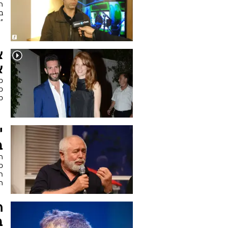
הז
בכ
"
צ
א
כ
כ
כו
י
ב
הס
כת
תפ
ה
ח
ב