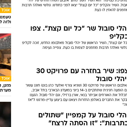
מהפיכת קטיפה" הוא השיר השני מתוך אלבום הסולו החדש של יהלי
בול. השיר והקליפ "כל יום קצת" יצאו לפני כחודש. גולשי וואלה! תרבות
אוכל
זמנים להאזין לו כעת
טעמנו
ולזה לא
הלי סובול שר "כל יום קצת". צפו
קליפ
ל יום קצת", השיר הראשון של יהלי סובול מאלבומו החדש, זוכה לקליפ
ולשי וואלה! תרבות מוזמנים לצפות בו כעת. צפייה נעימה
צפו: שיר בחזרה עם פרויקט 30
יהלי סובול
אוכל
מזגן, 
האלבום הראשון של פרויקט 30 (שגיא צורף ואלעד כהן בונן) חוגג עשור
מערת 
עם הופעה חגיגית שתתקיים ב-14 ביוני במועדון הבארבי בתל אביב,
כלול את האורחים אביתר בנאי, אורן ברזילי, וגם יהלי סובול. הגענו
קר את החברים באולפן החזרות ויצאנו עם ביצוע עדיין-מרגש ל"אז
ה"
הלי סובול על קמפיין "שתולים
תרבות": "זו הסתה לרצח"