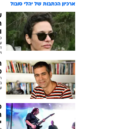
ארכיון הכתבות של
יהלי סובול
ש
ר
ו
ס
עמ
ד
ו
ר
ט
ה
בח
עמ
מ
ה
י