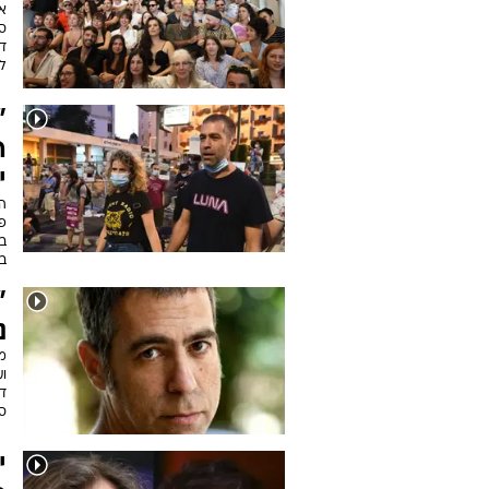
אמ
סו
דנ
לי
"
ה
י
הש
פ
במ
ב
"
נ
מ
ו
דמ
סו
י