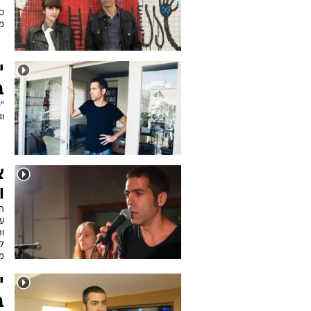
"
סו
מו
י
ב
"כ
וג
ו
ות
לב
מ
י
ב