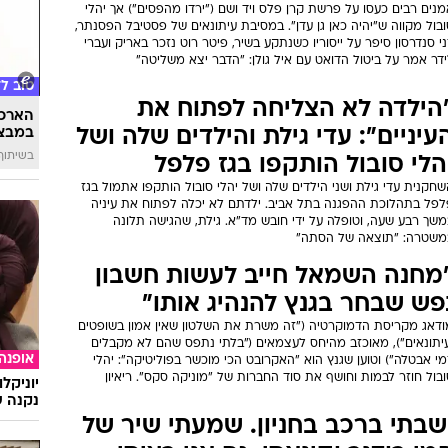
נים רבים כעסו על פרשת קרן פלס ויד ושם ("ירדו מהפסים") אך יהלי
בול מקווה ש"יהיה כאן גן עדן". במסיבת עיתונאים של פסטיבל הפסנתר,
י סנדרסון סיפר על ייסוריו כשנתקע בשיר, פיטר רוט נזכר באריק ועברי
דר אמר על ביטול הדואט עם איל גולן: "הדבר יצא משליטה"
טוב ל
הילדה לא הצליחה לפתוח את
הארכת
עיניים": עדי גילת והילדים שלה ושל
במבצע
בשיתוף 
הלי סובול הותקפו בגז פלפל
חקנית עדי גילת ושני הילדים שלה ושל יהלי סובול הותקפו אתמול בגז
לפל בתהלוכת ההפגנה בתל אביב. ילדתם לא יכלה לפתוח את עיניה
שך רבע שעה, וטופלה על ידי חובש מד"א. גילת, שהגישה תלונה
משטרה: "תוצאה של הסתה"
מחנה השמאל חייב לעשות חשבון
פש שבחר בגנץ להנהיג אותו"
ודאג מקריסת הדמוקרטיה ("זה משרת את השלטון שאין אמון בשופטים
עיתונאים"), מאוכזב מהיחס לעצמאים ("בלתי נתפס שהם לא מקבלים
אופנה
י אבטלה") וטוען שגנץ הוא "האקרובט הכי מוכשר בפוליטיקה": יהלי
בול חוזר לבמות וחושף את סוד החברות של "מוניקה סקס". ריאיון
יוניקל
נקנה ש
שבתי ברכב בחניון. שמעתי שיר של