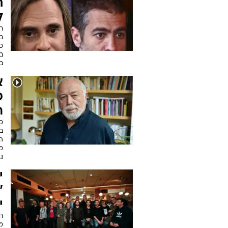
ח
ל
כ
בי
ב
א
ס
ר
ב
ה
מש
גי
י
"
י
חמ
מה