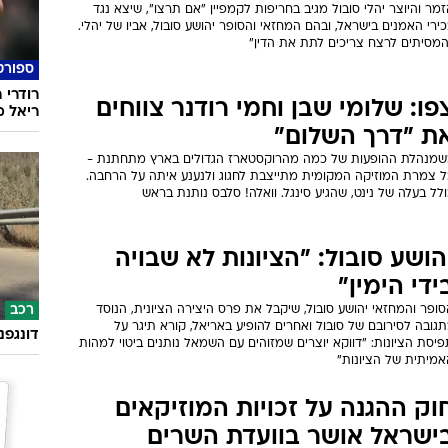
מר והיוצר יהלי סובול מגיב בחריפות לקמפיין "אם תרצו", שיצא נגד
ירי האמנים בישראל, ובהם המחזאי והסופר יהושע סובול, אביו של יהלי.
המסיתים לרצח צריכים לתת את הדין"
ספורט
רודרי 
פו: שלומי שבן וחמי רודנר צווחים
ריאל מ
ת "דרך השלום"
שמנהלת ההופעות של כמה מהרוקסטארז הגדולים בארץ מתחתנת -
ל צמרת המוזיקה המקומית מתייצבת לחגוג ולנענע איתה על הרחבה.
לל בעלה של נינט, שהגיע סינגל. וואלה! סלבס נותנת בראש
הושע סובול: "הציונות לא שבויה
ידי הימין"
ופר והמחזאי יהושע סובול, שיקבל את פרס היצירה הציונית, הנוסד
רכב
גובה לסירובם של סובול ואחרים להופיע באריאל, קורא תיגר על
דונגפנ
יסת הציונות: "דווקא יוצרים שמזוהים עם השמאל נותנים ביטוי למהות
אמיתית של הציונות"
וק ההגנה על זכויות המוזיקאים
ישראל אושר בוועדת השרים