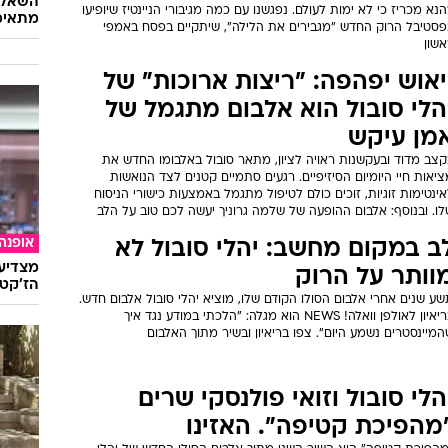
השאלון
נא מכריז כי לא ימות לעולם. נפגשנו עם כמה מגיבורי הניינטיז שיופיעו
מתאימ
פסטיבל הרוק החדש "מגבירים את הלילה", שיתקיים בפסח באמפי
אשון
יאוש יפהפה: "ריצות ארוכות" של
הלי סובול הוא אלבום מתגמל של
מן עיקש
קצב מדוד ובעקשנות ראויה לציון, מתאר סובול באלבומו החדש את
יאות חיי היומיום הסיזיפיים. רגעים סתמיים קטנים לצד הנואשות
ינטימות זוגיות, זוכים כולם לטיפול מתגמל באמצעות כישורי הניסוח
ו. ובנוסף: אלבום ההופעה של שלמה גרוניך יעשה לכם טוב על הלב
אופנה
ב במקום מחשב: יהלי סובול לא
מצדיעו
וותר על הרוק
הז'קט 
ע שנים אחרי אלבום הסולו הקודם שלו, מוציא יהלי סובול אלבום חדש.
בריאיון לאולפן וואלה! NEWS הוא מגלה: "הלכתי במודע נגד איך
מיינסטרים נשמע היום". צפו בריאיון ובשיר מתוך האלבום
הלי סובול וזואי פולנסקי שרים
מהפיכת קטיפה". האזינו