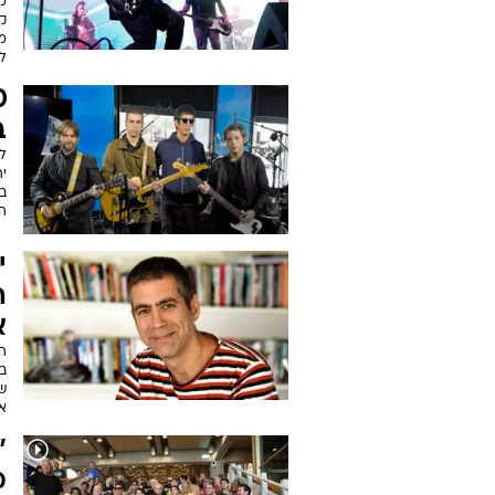
מ
קי
מ
ל
ב
ל
יה
ה
י
ה
א
ה
ב
שש
אב
"
מ