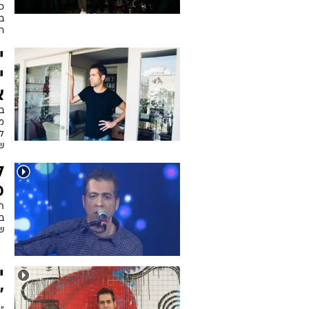
כה
ב
ר
י
י
א
ב
מצ
לא
של
ל
מ
תש
שה
י
"