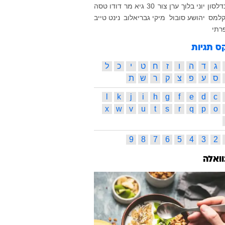
דלסון
יוני בלוך
ערן צור
30
גיא מר
דודו טסה
קלמס
יהושע סובול
מיקי גבריאלוב
נינט טייב
רתי
ס תגיות
ג
ד
ה
ו
ז
ח
ט
י
כ
ל
ס
ע
פ
צ
ק
ר
ש
ת
l
k
j
i
h
g
f
e
d
c
x
w
v
u
t
s
r
q
p
o
9
8
7
6
5
4
3
2
וואלה