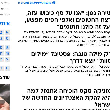
יובל מנ
69
כתבות משויכות לתגית זו
דודוש 
ירה גפן: "אנו על סף כיבוש עזה,
ספי אפ
צח החטופים ואלפי חפים מפשע,
אינדק
על זה כולנו חתומים"
א
ב
ערת מכתב האמנים נמשכת, וכעת אמנים שחתמו עליו מנמקים את
דתם, בכללם גם יהלי סובול וסיון טלמור. לעומת זאת, השחקנית מיה
מ
נ
גן מבהירה שלא חתמה על העצומה, בניגוד לפרסומים לכאורה. "לא היה
לא נברא. זה שקר", כתבה
b
a
n
m
ק מילה טובה: פסטיבל "מילים
z
y
וות" יוצא לדרך
פסטיבל החדש, שכולו עוסק בקשר שבין אמנות והשפה העברית, ייערך
1
0
ודש יוני בהרצליה. בין המשתתפים: יהושע ויהלי סובול, צרויה להב,
יר לב ונועם חורב
עוד ב
וניקה סקס הוכיחה אתמול למה
יא להקת האצטדיונים החדשה של
שראל