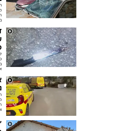
חצ
ממ
ה
בח
ד
ע
ס
ל
ס
בז
אי
נ
הק
מ
וכ
"