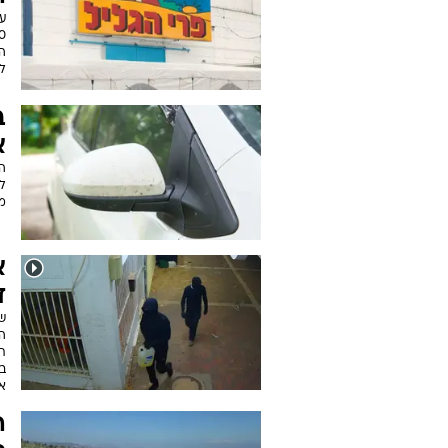
הע
לי
ב
א
ה
ל
מ
א
ד
ש
ה
תק
ב
אי
ה