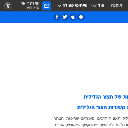
וואלה דואר
אופנה
עוד
שיתופי פעולה
קרא דואר
ות של
חצור הגלילית
 קשורות
חצור הגלילית
יל
תאונות דרכים
פיטורים
שריפות
הצתה
נדל"ן
איילת השחר
פרוטקשן
רצח
אושיק אפרים