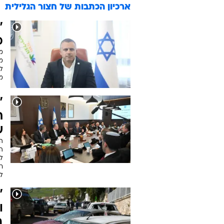
ארכיון הכתבות של
חצור הגלילית
מ
מ
מ
מו
"
ש
ה
לש
ר
ל
"
ו
ב