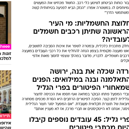
בור כוחות הביטחון לשינוע כלי רכב. החשוד מכחיש את המעשים
מיוחסים לו. במשטרה אמרו: "הנזק הביא לפגיעה בטיחותית קשה
משתמשי הדרך"
לוצת החשמליות: מי העיר
ראשונה שתיתן רכבים חשמלים
עובדיה?
חלק מתכנית כלכלית, ובמטרה לשפר את איכות הסביבה לתושבים,
Sheee
אש מועצה מקומית בצפון הנחה להחליף את כל רכבי העובדים במועצה
זוגות 
רכבים חשמליים. לדבריו, מדובר במהלך שצפוי לחסוך מאות אלפי
למלכוד
קלים
רדה שכלה את בנה, ירושה
תאלמנה ובנה במילואים: הפנים
מאחורי הפיטורים בפרי הגליל
ובדי המפעל פתחו הבוקר במחאה ואף חסמו את הכניסה לחצור
גלילית לזמן קצר. הסיבה לפיטורים הרחבים היא הסרת מכסים מסחורה
יובאת של תוצרת חקלאית מעובדת. "אם המפעל יסגר חצור הגלילית
סגר, אנחנו לא הייטקיסטים או חברי מרכז, אז לא מעניין אותם"
תיירות
פרי גליל: 45 עובדים נוספים קיבלו
יום מכתבי פיטורים
שהישרא