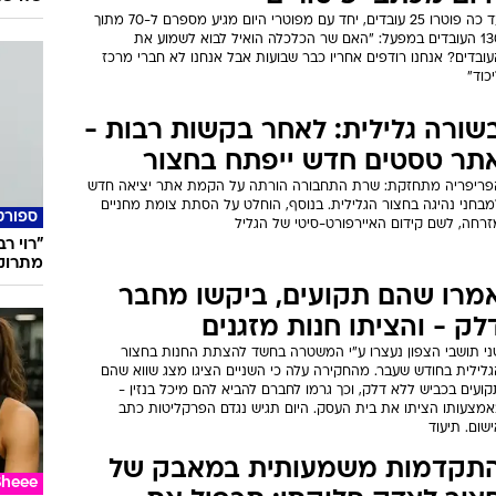
עד כה פוטרו 25 עובדים, יחד עם מפוטרי היום מגיע מספרם ל-70 מתוך
130 העובדים במפעל: "האם שר הכלכלה הואיל לבוא לשמוע את
ובדים? אנחנו רודפים אחריו כבר שבועות אבל אנחנו לא חברי מרכז
כוד"
שורה גלילית: לאחר בקשות רבות -
תר טסטים חדש ייפתח בחצור
פריפריה מתחזקת: שרת התחבורה הורתה על הקמת אתר יציאה חדש
מבחני נהיגה בחצור הגלילית. בנוסף, הוחלט על הסתת צומת מחניים
ספורט
זרחה, לשם קידום האיירפורט-סיטי של הגליל
"רוי ר
מתרוק
מרו שהם תקועים, ביקשו מחבר
לק - והציתו חנות מזגנים
ני תושבי הצפון נעצרו ע"י המשטרה בחשד להצתת החנות בחצור
גלילית בחודש שעבר. מהחקירה עלה כי השניים הציגו מצג שווא שהם
ועים בכביש ללא דלק, וכך גרמו לחברם להביא להם מיכל בנזין -
אמצעותו הציתו את בית העסק. היום תגיש נגדם הפרקליטות כתב
שום. תיעוד
תקדמות משמעותית במאבק של
Sheee