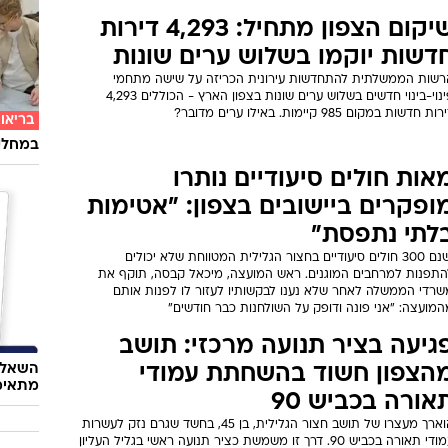
שיקום הצפון מתחיל: 4,293 דירות
דשות יוקמו בשלוש ערים שונות
רשות הממשלתית להתחדשות עירונית הכריזה על שישה מתחמי
פינוי-בינוי חדשים בשלוש ערים שונות בצפון הארץ - הכוללים 4,293
ות חדשות במקום 985 קיימות. באילו ערים מדובר?
בריאו
במחלקת
אות חולים סיעודיים נותרו
ופקרים ביישובים בצפון: "אטימות
לתי נתפסת"
ישנם 300 חולים סיעודיים בחצור הגלילית המטווחת שלא יכולים
התפנות למרחבים המוגנים. ראש המועצה, מיכאל קבסה, תוקף את
שרדי הממשלה לאחר שלא נענו לבקשותיו לעזור לו לפנות אותם
מועצה: "אני פונה ודופק על השולחנות כבר חודשים"
גיעה בציר תנועה מרכזי: תושב
השאלון
הצפון חשוד בהשחתת עמודי
מתאימ
אורה בכביש 90
הוארך מעצרו של תושב חצור הגלילית, בן 45, בחשד שגרם נזק לעשרות
עמודי תאורה בכביש 90. דרך זו משמשת כציר תנועה ראשי בגליל העליון