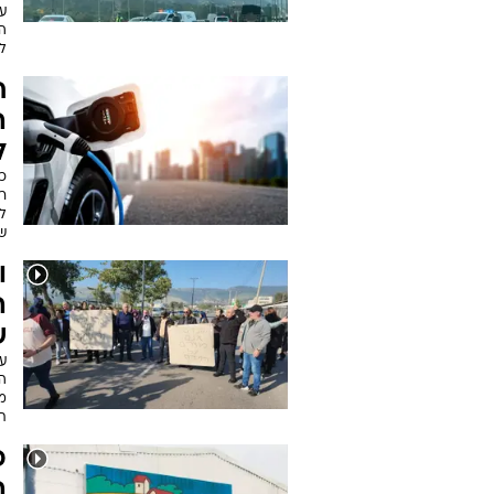
ע
ה
ל
ח
ה
ל
כ
ר
ל
ש
ו
ה
ש
ע
ה
מ
תי
ה