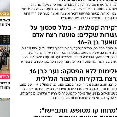
ור הגלילית וראש פינה עותרות לבג"צ ומתריעות מפני מדיניות
שלתית שתגרום ל"קניבליזם איזורי". העתירה טוענת לאפליה ביו ישובי
סלבס
צפון למרות מספר התרעות דומה ומציגה תמונה קשה של הידרדרות
וסן, בחינוך ובמצב הכלכלי של התושבים
באמת ה
אל תהי
קירה קטלנית - בגלל סכסוך על
שרות שקלים: פוענח רצח אדם
ואעד בן ה-16
פי חומר החקירה, הרצח אירע בעקבות סכסוך כספי של עשרות שקלים
ביב מנת סם שלא נרכשה. במשטרה מסרו כי החשוד המרכזי נעצר
ירה, וכי במהלך החקירה נאספו ממצאים ועדויות. עם סיומה, יוגש כתב
שום בגין רצח נגד החשוד המרכזי, ונגד קטין נוסף בגין מעורבות באירוע
אלימות ללא הפסקה: נער כבן 16
תיירות
רצח בדקירות החצור הגלילית
חברות
ורבן, תושב טובא זנגריה, פונה במצב אנוש לבית החולים זיו - שם נקבע
מזוודה
ותו. כוחות המשטרה שהוזנקו למקום עצרו בדירה את החשוד בדקירה,
תושב המקום בן 28. עוד נמסר מהמשטרה כי החשוד והקורבן מוכרים לה,
י הרקע לאירוע פלילי והנסיבות נמצאות בבדיקה
מתחו קו מטופש, תתביישו":