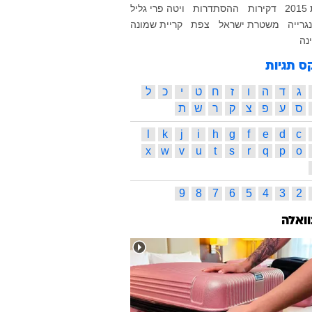
2
דקירות
ההסתדרות
ויטה פרי גליל
גרייה
משטרת ישראל
צפת
קריית שמונה
נה
ס תגיות
ג
ד
ה
ו
ז
ח
ט
י
כ
ל
ס
ע
פ
צ
ק
ר
ש
ת
l
k
j
i
h
g
f
e
d
c
x
w
v
u
t
s
r
q
p
o
9
8
7
6
5
4
3
2
וואלה