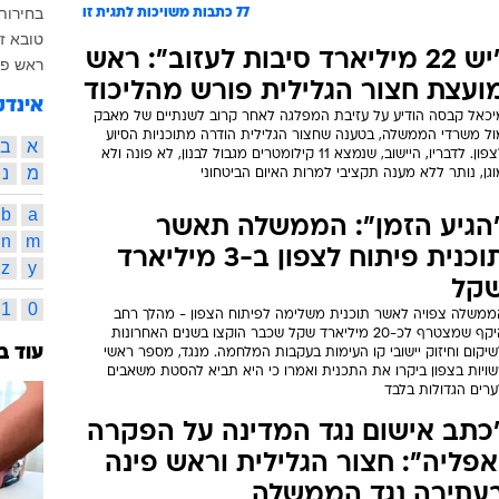
בחירות 015
77
כתבות משויכות לתגית זו
טובא זנ
"יש 22 מיליארד סיבות לעזוב": ראש
ראש פי
ועצת חצור הגלילית פורש מהליכוד
אינדק
יכאל קבסה הודיע על עזיבת המפלגה לאחר קרוב לשנתיים של מאבק
ול משרדי הממשלה, בטענה שחצור הגלילית הודרה מתוכניות הסיוע
א
ב
לצפון. לדבריו, היישוב, שנמצא 11 קילומטרים מגבול לבנון, לא פונה ולא
מ
נ
גן, נותר ללא מענה תקציבי למרות האיום הביטחוני
b
a
הגיע הזמן": הממשלה תאשר
n
m
תוכנית פיתוח לצפון ב-3 מיליארד
z
y
קל
1
0
ממשלה צפויה לאשר תוכנית משלימה לפיתוח הצפון - מהלך רחב
היקף שמצטרף לכ-20 מיליארד שקל שכבר הוקצו בשנים האחרונות
עוד ב
יקום וחיזוק יישובי קו העימות בעקבות המלחמה. מנגד, מספר ראשי
שויות בצפון ביקרו את התכנית ואמרו כי היא תביא להסטת משאבים
ערים הגדולות בלבד
כתב אישום נגד המדינה על הפקרה
אפליה": חצור הגלילית וראש פינה
עתירה נגד הממשלה