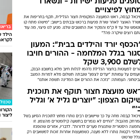
ופגים פגיעות ישירות - ונשארו
חוץ לפיצויים
יכאל קבסה, ראש המועצה המקומית חצור הגלילית, תקף בחריפות את
שרד האוצר לאחר שורת פגיעות ברכוש ובבתים ביישוב: "מישהו מתח קו
בריאו
מטופש של עד 9 ק"מ והפקיר את התושבים שלנו. מגיע לנו פיצוי, מה עוד
תם רוצים שיקרה פה?"
הילד ע
לקראת
הכסף יורד והילדים בבית": המעון
גור בגלל המלחמה - ההורים חויבו
לם 3,900 שקל
רים לפעוטות בחצור הגלילת נדהמו לגלות חיוב מלא בחשבון הבנק,
זועמים על עמותת "יעדים לצפון" שגבתה תשלום מלא למרות המצב
ביטחוני. העמותה: "נזכה את ההורים אם המדינה תשפה אותנו"
אש מועצת חצור תוקף את תוכנית
יקום הצפון: "יוצרים גליל א' וגליל
טכנולו
'"
הקורונ
ליצור 
יכאל קבסה מחה על כך שיישובים רבים נותרו מחוץ לתוכנית הסיוע בשל
מרחק מהגבול: "החיים לא נגמרים בתשעה קילומטרים מהצפון. זו
מצה היסטורית שתנציח פערים לדורות". לדבריו, אזורים שהופגזו
אלפי רקטות נותרו ללא מענה, כשמועצות אחרות זוכות למשאבים רק
גלל שרטוט