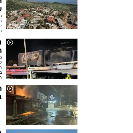
ח
ש
ח
הע
ל
ג
ה
ח
ב
כ
הו
ה
ח
ב