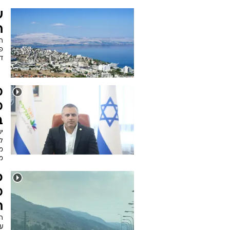
ח
ה
דיר
מ
מ
ב
ל
מ
מה
פ
מ
ת