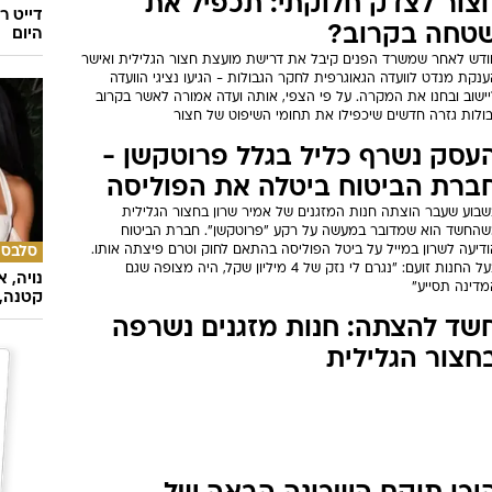
צור לצדק חלוקתי: תכפיל את
דייט ר
טחה בקרוב?
היום
ודש לאחר שמשרד הפנים קיבל את דרישת מועצת חצור הגלילית ואישר
נקת מנדט לוועדה הגאוגרפית לחקר הגבולות - הגיעו נציגי הוועדה
יישוב ובחנו את המקרה. על פי הצפי, אותה ועדה אמורה לאשר בקרוב
בולות גזרה חדשים שיכפילו את תחומי השיפוט של חצור
עסק נשרף כליל בגלל פרוטקשן -
ברת הביטוח ביטלה את הפוליסה
שבוע שעבר הוצתה חנות המזגנים של אמיר שרון בחצור הגלילית
שהחשד הוא שמדובר במעשה על רקע "פרוטקשן". חברת הביטוח
דיעה לשרון במייל על ביטל הפוליסה בהתאם לחוק וטרם פיצתה אותו.
סלבס
בעל החנות זועם: "נגרם לי נזק של 4 מיליון שקל, היה מצופה שגם
נויה, 
מדינה תסייע"
קטנה, 
שד להצתה: חנות מזגנים נשרפה
חצור הגלילית