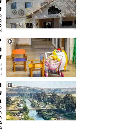
ס
מ
מ
מ
א
"
ס
לש
הו
ו
ה
ר
ש
ב
מ
ה
הח
ב
ב