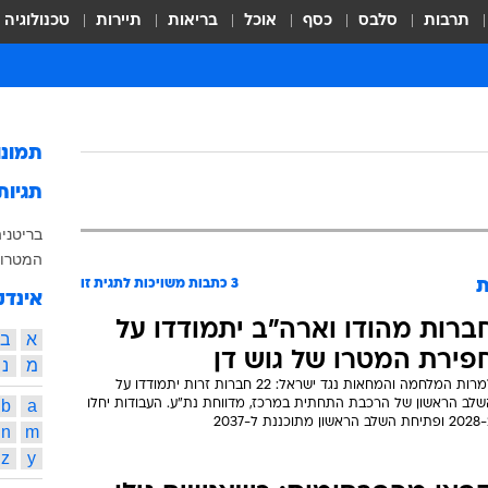
תרבות
סלבס
כסף
אוכל
בריאות
תיירות
טכנולוגיה
תמונ
תגיות
בריטני
המטרו 
ת
3
כתבות משויכות לתגית זו
אינדק
ברות מהודו וארה"ב יתמודדו על
א
ב
פירת המטרו של גוש דן
מ
נ
למרות המלחמה והמחאות נגד ישראל: 22 חברות זרות יתמודדו על
b
a
שלב הראשון של הרכבת התחתית במרכז, מדווחת נת"ע. העבודות יחלו
הראשון מתוכננת ל-2037
n
m
z
y