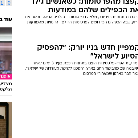
פצו מהפרסומות: כשאנשים גילו
1
0
ת הכפילים שלהם במודעות
רכבת התחתית בניו יורק מלאה בפרסומות - הגלריה הבאה תפסה את
עוד ב
רגע שבה הכפילים הכי דומים לפרסומות היו לצד הדמויות מהמודעות
מפיין חדש בניו יורק: "להפסיק
סיוע לישראל"
המודעות הפרו-פלסטיניות הוצבו בתחנות רכבת בעיר 3 ימים לאחר
אובמה שב מהביקור החם בארץ. "הפכנו ללהקת מעודדות של ישראל",
מר חבר בארגון שמאחורי הפרסום
אופנה
מצדיעו
הז'קט 