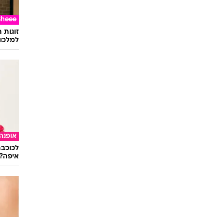
Sheee
זוגות 
למלכוד
אופנה
לכוכבת
איפה?