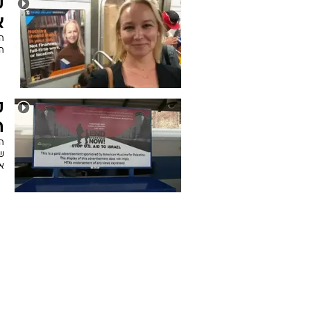
ק
א
ה
ה
ק
ה
ש
א