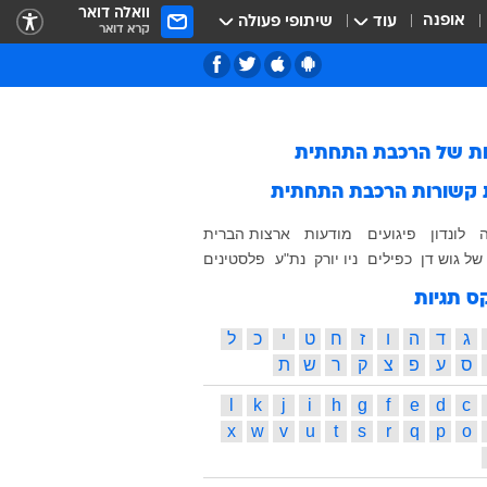
וואלה דואר
אופנה
עוד
שיתופי פעולה
קרא דואר
ות של
הרכבת התחתית
 קשורות
הרכבת התחתית
ה
לונדון
פיגועים
מודעות
ארצות הברית
של גוש דן
כפילים
ניו יורק
נת"ע
פלסטינים
ס תגיות
ג
ד
ה
ו
ז
ח
ט
י
כ
ל
ס
ע
פ
צ
ק
ר
ש
ת
l
k
j
i
h
g
f
e
d
c
x
w
v
u
t
s
r
q
p
o