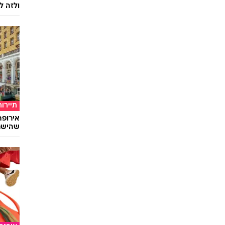
ולזה לא
תיירות
שהישרא