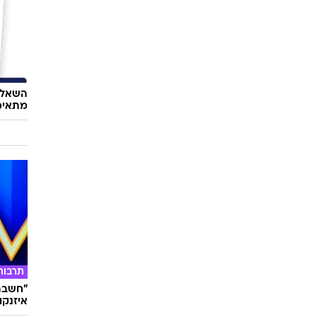
השאלון
מתאימ
תרבות
"חשבתי
איזנקוט