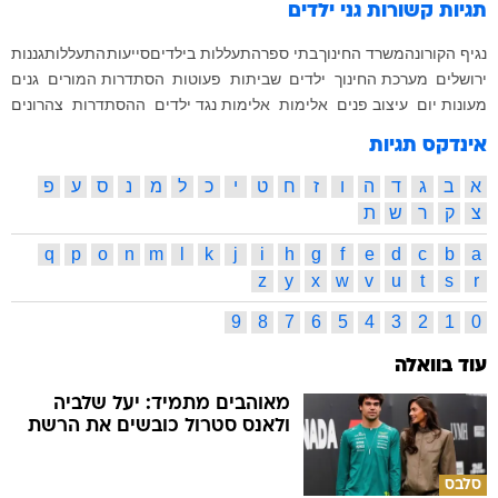
תגיות קשורות
גני ילדים
נגיף הקורונה
משרד החינוך
בתי ספר
התעללות בילדים
סייעות
התעללות
גננות
ירושלים
מערכת החינוך
ילדים
שביתות
פעוטות
הסתדרות המורים
גנים
מעונות יום
עיצוב פנים
אלימות
אלימות נגד ילדים
ההסתדרות
צהרונים
אינדקס תגיות
א
ב
ג
ד
ה
ו
ז
ח
ט
י
כ
ל
מ
נ
ס
ע
פ
צ
ק
ר
ש
ת
q
p
o
n
m
l
k
j
i
h
g
f
e
d
c
b
a
z
y
x
w
v
u
t
s
r
9
8
7
6
5
4
3
2
1
0
עוד בוואלה
מאוהבים מתמיד: יעל שלביה
ולאנס סטרול כובשים את הרשת
סלבס