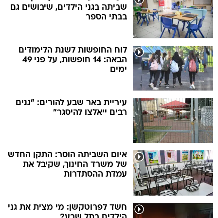
שביתה בגני הילדים, שיבושים גם
בבתי הספר
לוח החופשות לשנת הלימודים
הבאה: 14 חופשות, על פני 49
ימים
עיריית באר שבע להורים: "גנים
רבים ייאלצו להיסגר"
איום השביתה הוסר: התקן החדש
של משרד החינוך, שקיבל את
עמדת ההסתדרות
חשד לפרוטקשן: מי מצית את גני
הילדים בתל שבע?