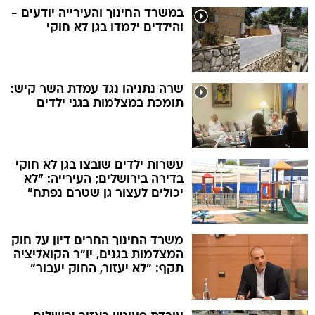
במשרד החינוך והעירייה יודעים -
והילדים ילמדו בגן לא חוקי
שרה נתניהו נגד עמדת השר קיש:
תומכת במצלמות בגני ילדים
עשרות ילדים שובצו בגן לא חוקי
בדירה בירושלים; העירייה: "לא
יכולים לעצור גן שטרם נפתח"
משרד החינוך החרים דיון על חוק
המצלמות בגנים, יו"ר הקואליציה
תקף: "לא יעזור, החוק יעבור"