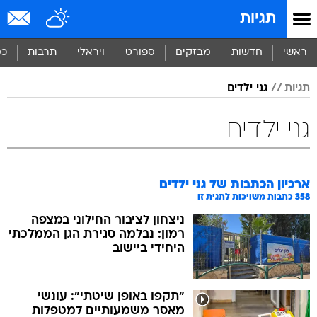
תגיות
ראשי
חדשות
מבזקים
ספורט
ויראלי
תרבות
כס
תגיות
גני ילדים
גני ילדים
ארכיון הכתבות של
גני ילדים
358
כתבות משויכות לתגית זו
ניצחון לציבור החילוני במצפה
רמון: נבלמה סגירת הגן הממלכתי
היחידי ביישוב
"תקפו באופן שיטתי": עונשי
מאסר משמעותיים למטפלות