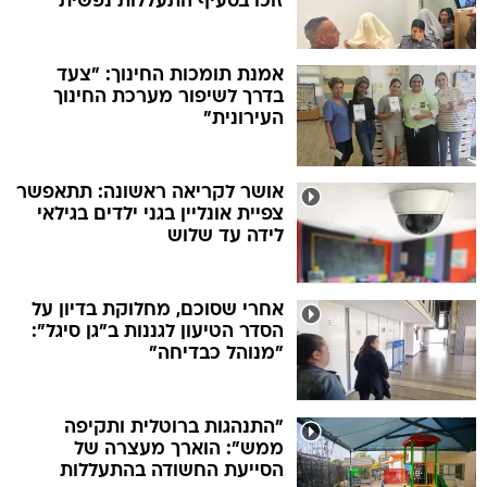
זוכו בסעיף התעללות נפשית
אמנת תומכות החינוך: "צעד
בדרך לשיפור מערכת החינוך
העירונית"
אושר לקריאה ראשונה: תתאפשר
צפיית אונליין בגני ילדים בגילאי
לידה עד שלוש
אחרי שסוכם, מחלוקת בדיון על
הסדר הטיעון לגננות ב"גן סיגל":
"מנוהל כבדיחה"
"התנהגות ברוטלית ותקיפה
ממש": הוארך מעצרה של
הסייעת החשודה בהתעללות