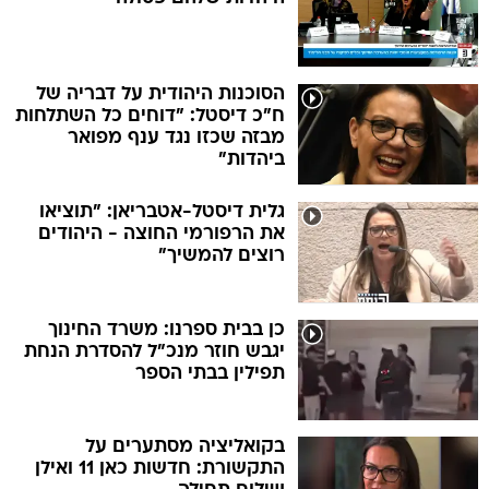
הסוכנות היהודית על דבריה של
ח"כ דיסטל: "דוחים כל השתלחות
מבזה שכזו נגד ענף מפואר
ביהדות"
גלית דיסטל-אטבריאן: "תוציאו
את הרפורמי החוצה - היהודים
רוצים להמשיך"
כן בבית ספרנו: משרד החינוך
יגבש חוזר מנכ"ל להסדרת הנחת
תפילין בבתי הספר
בקואליציה מסתערים על
התקשורת: חדשות כאן 11 ואילן