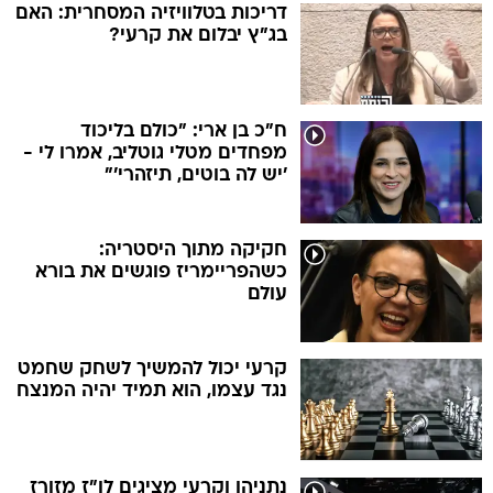
דריכות בטלוויזיה המסחרית: האם
בג"ץ יבלום את קרעי?
ח"כ בן ארי: "כולם בליכוד
מפחדים מטלי גוטליב, אמרו לי -
'יש לה בוטים, תיזהרי'"
חקיקה מתוך היסטריה:
כשהפריימריז פוגשים את בורא
עולם
קרעי יכול להמשיך לשחק שחמט
נגד עצמו, הוא תמיד יהיה המנצח
נתניהו וקרעי מציגים לו"ז מזורז