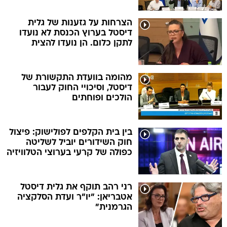
הצרחות על גזענות של גלית
דיסטל בערוץ הכנסת לא נועדו
לתקן כלום. הן נועדו להצית
מהומה בוועדת התקשורת של
דיסטל, וסיכויי החוק לעבור
הולכים ופוחתים
בין בית הקלפים לפולישוק: פיצול
חוק השידורים יוביל לשליטה
כפולה של קרעי בערוצי הטלוויזיה
רני רהב תוקף את גלית דיסטל
אטבריאן: "יו"ר ועדת הסלקציה
הגרמנית"