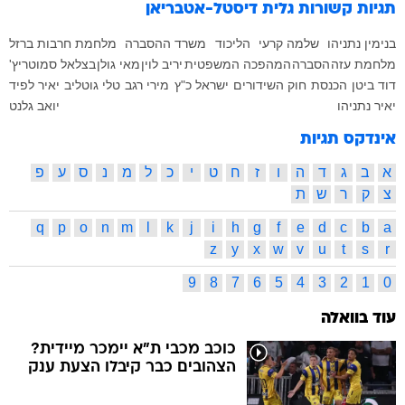
תגיות קשורות
גלית דיסטל-אטבריאן
בנימין נתניהו
שלמה קרעי
הליכוד
משרד ההסברה
מלחמת חרבות ברזל
מלחמת עזה
הסברה
המהפכה המשפטית
יריב לוין
מאי גולן
בצלאל סמוטריץ'
דוד ביטן
הכנסת
חוק השידורים
ישראל כ"ץ
מירי רגב
טלי גוטליב
יאיר לפיד
יאיר נתניהו
יואב גלנט
אינדקס תגיות
א
ב
ג
ד
ה
ו
ז
ח
ט
י
כ
ל
מ
נ
ס
ע
פ
צ
ק
ר
ש
ת
q
p
o
n
m
l
k
j
i
h
g
f
e
d
c
b
a
z
y
x
w
v
u
t
s
r
9
8
7
6
5
4
3
2
1
0
עוד בוואלה
כוכב מכבי ת"א יימכר מיידית?
הצהובים כבר קיבלו הצעת ענק