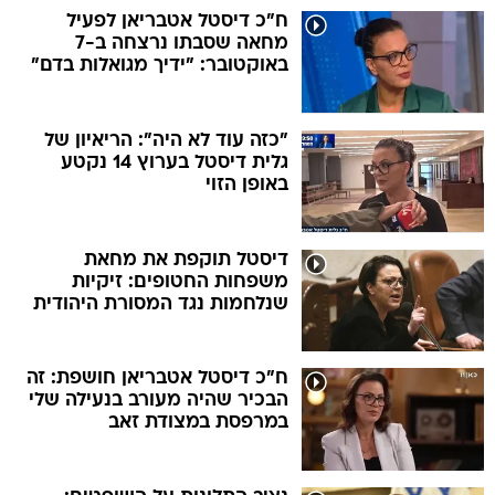
ח"כ דיסטל אטבריאן לפעיל
מחאה שסבתו נרצחה ב-7
באוקטובר: "ידיך מגואלות בדם"
"כזה עוד לא היה": הריאיון של
גלית דיסטל בערוץ 14 נקטע
באופן הזוי
דיסטל תוקפת את מחאת
משפחות החטופים: זיקיות
שנלחמות נגד המסורת היהודית
ח"כ דיסטל אטבריאן חושפת: זה
הבכיר שהיה מעורב בנעילה שלי
במרפסת במצודת זאב