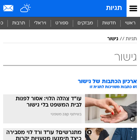
תגיות
ראשי
חדשות
מבזקים
ספורט
ויראלי
תרבות
כס
תגיות
גישור
גישור
ארכיון הכתבות של
גישור
61
כתבות משויכות לתגית זו
עו"ד צהלה הלוי: אסור לפנות
לבית המשפט בלי גישור
בשיתוף zap משפטי
מתגרשים? עו"ד ורד לוי מסבירה
כיצד תימנעו מטעויות יקרות