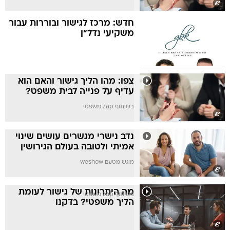
חדש: מרכז לגישור ובוררות עבור
משקיעי נדל"ן
צפו: מהו הליך גישור והאם הוא
עדיף על פנייה לבית משפט?
בשיתוף zap משפטי
נדב נישרי מגשרים עושים שינוי
אמיתי ולטובה בעולם הגירושין
מוגש מטעם weshow
מה היתרונות של גישור לעומת
בשיתוף zap משפטי
הליך משפטי? בדקנו