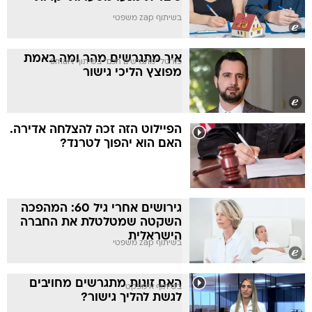
בשיתוף zap משפטי
איך מתגרשים מהר ומה באמת
פורטל "מתגרשים חכם" בשיתוף Smart
מפוצץ הליכי גישור
הפיילוט הזה זכה להצלחה אדירה.
האם הוא יהפוך לטרנד?
גירושים אחרי גיל 60: המהפכה
השקטה שמטלטלת את החברה
הישראלית
בשיתוף zap משפטי
האם זוגות מתגרשים מחויבים
בשיתוף אימפקט
לגשת להליך גישור?