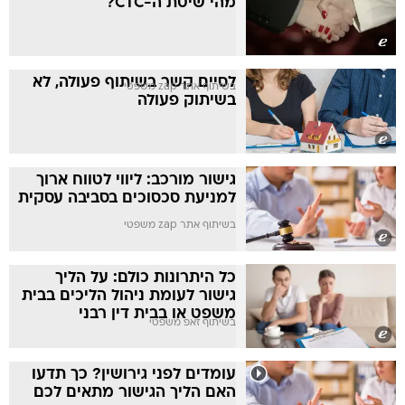
מהי שיטת ה-CTC?
לסיים קשר בשיתוף פעולה, לא
בשיתוף אתר zap משפטי
בשיתוק פעולה
גישור מורכב: ליווי לטווח ארוך
למניעת סכסוכים בסביבה עסקית
בשיתוף אתר zap משפטי
כל היתרונות כולם: על הליך
גישור לעומת ניהול הליכים בבית
משפט או בבית דין רבני
בשיתוף זאפ משפטי
עומדים לפני גירושין? כך תדעו
האם הליך הגישור מתאים לכם