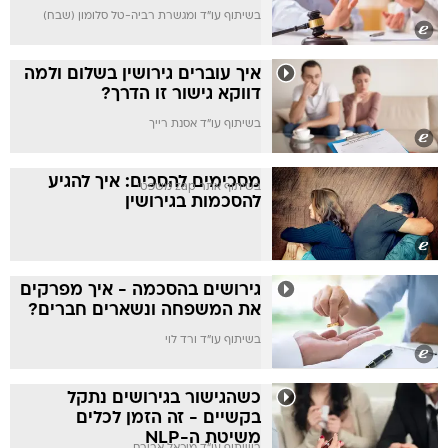
בשיתוף עו"ד ומגשרת רביה-טל סלומון (שבח)
איך עוברים גירושין בשלום ולמה
דווקא גישור זו הדרך?
בשיתוף עו"ד אסנת רייך
מסכימים להסכים: איך להגיע
בשיתוף אתר zap משפטי
להסכמות בגירושין
גירושים בהסכמה - איך מפרקים
את המשפחה ונשארים חברים?
בשיתוף עו"ד ורד לוי
כשהגישור בגירושים נתקל
בקשיים - זה הזמן לכלים
משיטת ה-NLP