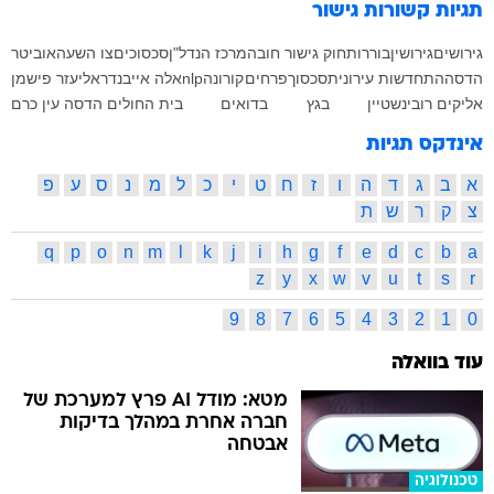
תגיות קשורות
גישור
גירושים
גירושין
בוררות
חוק גישור חובה
מרכז הנדל"ן
סכסוכים
צו השעה
אוביטר
הדסה
התחדשות עירונית
סכסוך
פרחים
קורונה
nlp
אלה אייבנדר
אליעזר פישמן
אליקים רובינשטיין
בגץ
בדואים
בית החולים הדסה עין כרם
אינדקס תגיות
א
ב
ג
ד
ה
ו
ז
ח
ט
י
כ
ל
מ
נ
ס
ע
פ
צ
ק
ר
ש
ת
q
p
o
n
m
l
k
j
i
h
g
f
e
d
c
b
a
z
y
x
w
v
u
t
s
r
9
8
7
6
5
4
3
2
1
0
עוד בוואלה
מטא: מודל AI פרץ למערכת של
חברה אחרת במהלך בדיקות
אבטחה
טכנולוגיה