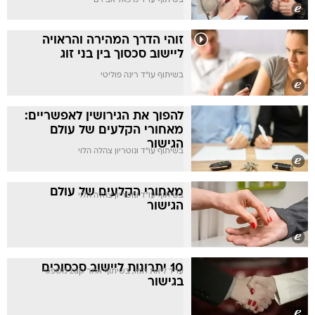
בשיתוף עו"ד מיכאל אבירם
זוהי הדרך המהירה והראויה
ליישוב סכסוך בין בני זוג
בשיתוף עו"ד רינה פוליטי
להפוך את הגירושין לאפשריים:
מאחורי הקלעים של עולם
הגישור
בשיתוף עו"ד ונוטריון צהלה הלוי
מאחורי הקלעים של עולם
בשיתוף עו"ד ונוטריון צהלה הלוי
הגישור
10 יתרונות ליישוב סכסוכים
עו"ד ליאת חמו, בשיתוף אתר zap משפטי
בגישור