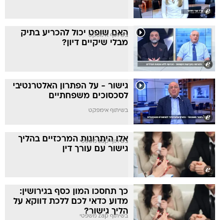
האם שופט יכול להכריע בתיק
בשיתוף אימפקט
מבלי שיקיים דיון?
גישור - על הפתרון האלטרנטיבי
לסכסוכים משפחתיים
בשיתוף אימפקט
אלו היתרונות המרכזיים בהליך
בשיתוף zap משפטי
גישור עם עורך דין
כך תחסכו המון כסף בגירושין:
מדוע כדאי לכם ללכת דווקא על
הליך גישור?
בשיתוף zap משפטי