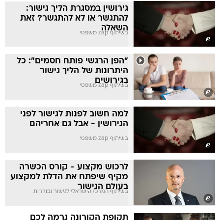
גירושין במסגרת הליך גישור:
להתגשר או לא להתגשר? זאת
השאלה
בשיתוף zap משפטי
"הפן הרגשי פותח חסמים": כל
היתרונות של הליך גישור
בגירושים
בשיתוף zap משפטי
למה חשוב לפנות לגישור לפני
הגירושין - אבל גם אחריהם
בשיתוף zap משפטי
לרכוש מקצוע - קורס הכשרה
מקיף שיפתח את הדלת למקצוע
בעולם הגישור
בשיתוף המרכז הישראלי לגישור ובוררות
תקופת הקורונה גרמה לכם