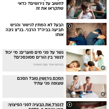
לחשוב על גירושים? כדאי
שתקראו את זה
הבעל לא המתין לגישור והגיש
תביעה בביה"ד הרבני. בג"צ גיבה
אותו
גשר על פני מים סוערים: מי יכול
לגשר בין הורים מסוכסכים?
בשיתוף אתר zap משפטי
הסכם גירושין טוב? הסכם
בשיתוף אתר zap משפטי
שצופה פני עתיד
לנטרל את הבעיה לפני הפיצוץ:
בשיתוף zap משפטי