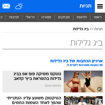
תגיות
ראשי
חדשות
מבזקים
ספורט
ויראלי
תרבות
כס
תגיות
ביג גלילות
ביג גלילות
ארכיון הכתבות של
ביג גלילות
25
כתבות משויכות לתגית זו
גוטקס משיקה פופ אפ בביג
גלילות בהשראת ביץ' קלאב
בשיתוף גוטקס
הטיקטוק משוגע עליו: הנתנייתי
שהפך לאחד השמות החמים