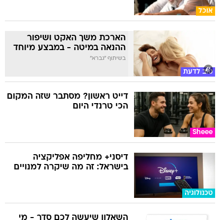
אוכל
הארכת משך האקט ושיפור
ההנאה במיטה - במבצע מיוחד
בשיתוף "גברא"
טוב לדעת
דייט ראשון? מסתבר שזה המקום
הכי טרנדי היום
Sheee
דיסני+ מחליפה אפליקציה
בישראל: זה מה שיקרה למנויים
טכנולוגיה
השאלון שיעשה לכם סדר - מי