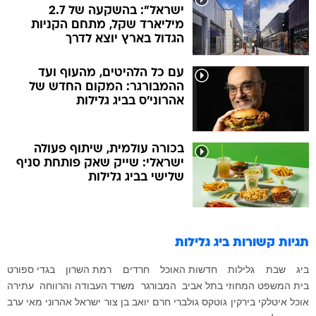
ישראל": בהשקעה של 2.7
מיליארד שקל, מתחם הקניות
הגדול בארץ יוצא לדרך
עם כל הלהיטים, מהעוף ועד
ההמבורגר: המקום החדש של
אהרוני'ס בביג גלילות
בכורה עולמית, שיתוף פעולה
ישראלי: שייק שאק פותחת סניף
שלישי בביג גלילות
תגיות קשורות
ביג גלילות
ביג
שבת
גלילות
חדשות האוכל
חרדים
רמת השרון
בגדי ספורט
בית המשפט המחוזי בתל אביב
המבורגר
משרד העבודה והרווחה
עתירה
אוכל איטלקי
בירקין
גוטקס
גולברי
חרם
יואב בן צור
ישראל אהרוני
מאי ערב