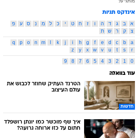
מותגי על
אינדקס תגיות
א
ב
ג
ד
ה
ו
ז
ח
ט
י
כ
ל
מ
נ
ס
ע
פ
צ
ק
ר
ש
ת
q
p
o
n
m
l
k
j
i
h
g
f
e
d
c
b
a
z
y
x
w
v
u
t
s
r
9
8
7
6
5
4
3
2
1
0
עוד בוואלה
הטרנד העתיק שחוזר לכבוש את
עולם העיצוב
חדשות
איך שף מוכשר כמו יונתן רושפלד
חתום על כזו ארוחה גרועה?