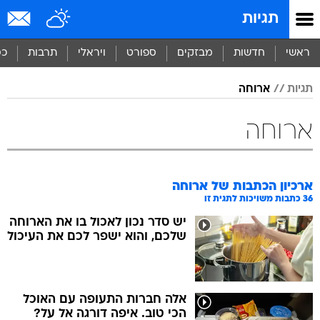
תגיות
ראשי
חדשות
מבזקים
ספורט
ויראלי
תרבות
כס
תגיות
ארוחה
ארוחה
ארכיון הכתבות של
ארוחה
36
כתבות משויכות לתגית זו
יש סדר נכון לאכול בו את הארוחה
שלכם, והוא ישפר לכם את העיכול
אלה חברות התעופה עם האוכל
הכי טוב. איפה דורגה אל על?