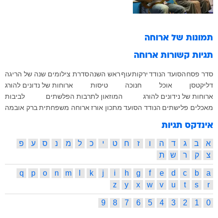
תמונות של
ארוחה
תגיות קשורות
ארוחה
סדר פסח
הסועד הנודד
ירקות
עוף
ראש השנה
סדרת צילומים שנה של הריגה
דליקטסן
אוכל
חנוכה
טיסות
ארוחות של נדונים להורג
ארוחות של נידונים להורג
המוזאון לתרבות הפלשתים
לביבות
מאכלים פלישתים
הנודד הסועד
מתכון
אורז
ארוחה משפחתית
ברק אובמה
אינדקס תגיות
א
ב
ג
ד
ה
ו
ז
ח
ט
י
כ
ל
מ
נ
ס
ע
פ
צ
ק
ר
ש
ת
q
p
o
n
m
l
k
j
i
h
g
f
e
d
c
b
a
z
y
x
w
v
u
t
s
r
9
8
7
6
5
4
3
2
1
0