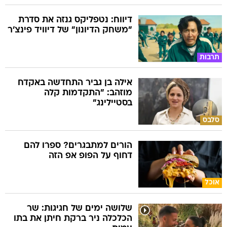
דיווח: נטפליקס גנזה את סדרת
"משחק הדיונון" של דיוויד פינצ'ר
תרבות
אילה בן גביר התחדשה באקדח
מוזהב: "התקדמות קלה
בסטיילינג"
סלבס
הורים למתבגרים? ספרו להם
דחוף על הפופ אפ הזה
אוכל
שלושה ימים של חגיגות: שר
הכלכלה ניר ברקת חיתן את בתו