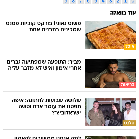
9
8
7
6
5
4
3
2
1
0
עוד בוואלה
פשוט גאוני! בורקס קוביות פטנט
שמכינים בתבנית אחת
אוכל
מביך: התופעה שמפתיעה גברים
אחרי אימון ואיש לא מדבר עליה
בריאות
שלושה שבועות לחתונה: איפה
תפסנו את עומר אדם וסשה
ישראלוביץ'?
סלבס
למה אנחנו ממשיכים להאמין