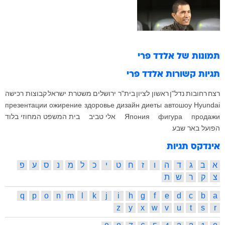
תמונות של
אלדד פרי
תגיות קשורות
אלדד פרי
רצח
רחובות
נדל"ן
ראשון לציון
בית"ר ירושלים
משטרת ישראל
קבוצות רכישה
презентации
ожирение
здоровье
дизайн
диеты
автошоу
Hyundai
продажи
фигура
Япония
אלי טביב
בית המשפט המחוזי בלוד
הפועל באר שבע
אינדקס תגיות
א
ב
ג
ד
ה
ו
ז
ח
ט
י
כ
ל
מ
נ
ס
ע
פ
צ
ק
ר
ש
ת
q
p
o
n
m
l
k
j
i
h
g
f
e
d
c
b
a
z
y
x
w
v
u
t
s
r