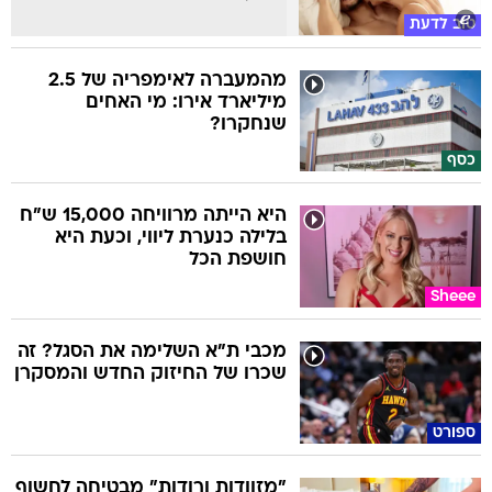
טוב לדעת
מהמעברה לאימפריה של 2.5
מיליארד אירו: מי האחים
שנחקרו?
כסף
היא הייתה מרוויחה 15,000 ש"ח
בלילה כנערת ליווי, וכעת היא
חושפת הכל
Sheee
מכבי ת"א השלימה את הסגל? זה
שכרו של החיזוק החדש והמסקרן
ספורט
"מזוודות ורודות" מבטיחה לחשוף