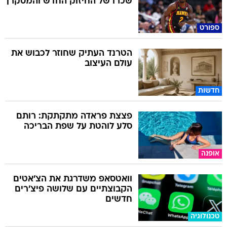
שכרו של החיזוק החדש והמסקרן
ספורט
הטרנד העתיק שחוזר לכבוש את
עולם העיצוב
חדשות
פצצת פראדה מתקתקת: רותם
סלע לוהטת על שפת הבריכה
אופנה
וואטסאפ משדרגת את הצ'אטים
הקבוצתיים עם שלושה פיצ'רים
חדשים
טכנולוגיה