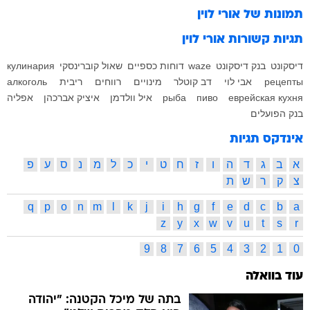
תמונות של
אורי לוין
תגיות קשורות
אורי לוין
דיסקונט
בנק דיסקונט
waze
דוחות כספיים
שאול קוברינסקי
кулинария
рецепты
אבי לוי
דב קוטלר
מינויים
רווחים
ריבית
алкоголь
еврейская кухня
пиво
рыба
איל וולדמן
איציק אברכהן
אפליה
בנק הפועלים
אינדקס תגיות
א
ב
ג
ד
ה
ו
ז
ח
ט
י
כ
ל
מ
נ
ס
ע
פ
צ
ק
ר
ש
ת
q
p
o
n
m
l
k
j
i
h
g
f
e
d
c
b
a
z
y
x
w
v
u
t
s
r
9
8
7
6
5
4
3
2
1
0
עוד בוואלה
בתה של מיכל הקטנה: "יהודה