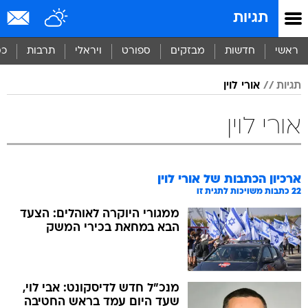
תגיות
ראשי
חדשות
מבזקים
ספורט
ויראלי
תרבות
כס
תגיות
אורי לוין
אורי לוין
ארכיון הכתבות של
אורי לוין
22
כתבות משויכות לתגית זו
ממגורי היוקרה לאוהלים: הצעד
הבא במחאת בכירי המשק
מנכ"ל חדש לדיסקונט: אבי לוי,
שעד היום עמד בראש החטיבה