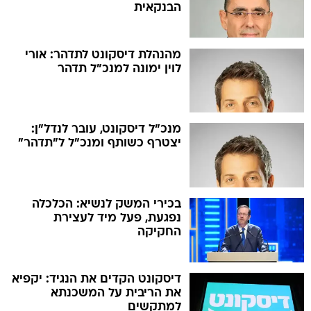
הבנקאית
מהנהלת דיסקונט לתדהר: אורי
לוין ימונה למנכ"ל תדהר
מנכ"ל דיסקונט, עובר לנדל"ן:
יצטרף כשותף ומנכ"ל ל"תדהר"
בכירי המשק לנשיא: הכלכלה
נפגעת, פעל מיד לעצירת
החקיקה
דיסקונט הקדים את הנגיד: יקפיא
את הריבית על המשכנתא
למתקשים