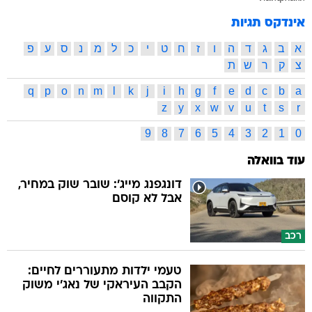
אינדקס תגיות
א
ב
ג
ד
ה
ו
ז
ח
ט
י
כ
ל
מ
נ
ס
ע
פ
צ
ק
ר
ש
ת
q
p
o
n
m
l
k
j
i
h
g
f
e
d
c
b
a
z
y
x
w
v
u
t
s
r
9
8
7
6
5
4
3
2
1
0
עוד בוואלה
דונגפנג מייג': שובר שוק במחיר,
אבל לא קוסם
רכב
טעמי ילדות מתעוררים לחיים:
הקבב העיראקי של נאג׳י משוק
התקווה