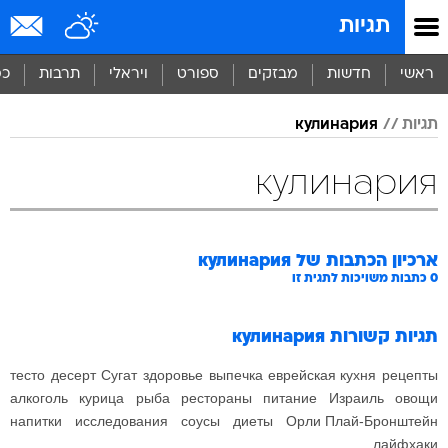
תגיות
ראשי
חדשות
מבזקים
ספורט
ויראלי
תרבות
כס
תגיות
кулинария
кулинария
ארכיון הכתבות של
кулинария
0
כתבות משויכות לתגית זו
תגיות קשורות
кулинария
тесто
десерт
Сугат
здоровье
выпечка
еврейская кухня
рецепты
алкоголь
курица
рыба
рестораны
питание
Израиль
овощи
напитки
исследования
соусы
диеты
Орли Плай-Бронштейн
лайфхаки