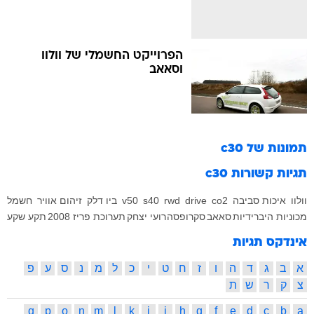
הפרוייקט החשמלי של וולוו
וסאאב
תמונות של
c30
תגיות קשורות
c30
וולוו
איכות סביבה
co2
drive
rwd
s40
v50
ביו דלק
זיהום אוויר
חשמל
מכוניות היברידיות
סאאב
סקרופסה
רועי יצחק
תערוכת פריז 2008
תקע שקע
אינדקס תגיות
א
ב
ג
ד
ה
ו
ז
ח
ט
י
כ
ל
מ
נ
ס
ע
פ
צ
ק
ר
ש
ת
q
p
o
n
m
l
k
j
i
h
g
f
e
d
c
b
a