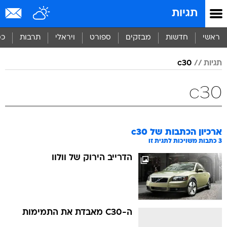
תגיות
ראשי
חדשות
מבזקים
ספורט
ויראלי
תרבות
כס
תגיות
c30
c30
ארכיון הכתבות של
c30
3
כתבות משויכות לתגית זו
הדרייב הירוק של וולוו
ה-C30 מאבדת את התמימות