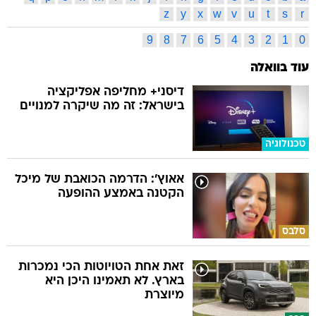
z
y
x
w
v
u
t
s
r
9
8
7
6
5
4
3
2
1
0
עוד בוואלה
דיסני+ מחליפה אפליקציה
בישראל: זה מה שיקרה למנויים
טכנולוגיה
אאוץ': הדרמה הכואבת של מיכל
הקטנה באמצע ההופעה
סלבס
זאת אחת הטויוטות הכי נמכרות
בארץ. לא תאמינו היכן היא
מיוצרת