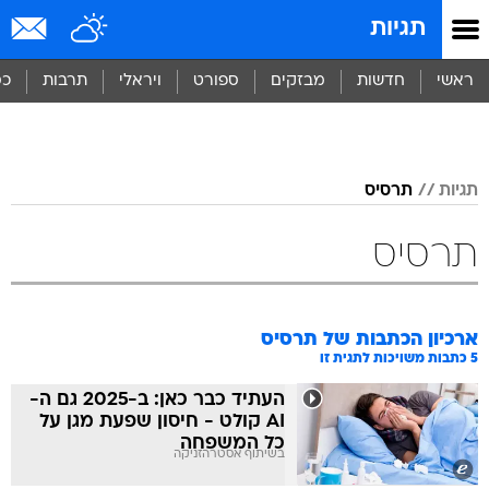
תגיות
ראשי
חדשות
מבזקים
ספורט
ויראלי
תרבות
כס
תגיות
תרסיס
תרסיס
ארכיון הכתבות של
תרסיס
5
כתבות משויכות לתגית זו
העתיד כבר כאן: ב-2025 גם ה-
AI קולט - חיסון שפעת מגן על
כל המשפחה
בשיתוף אסטרהזניקה