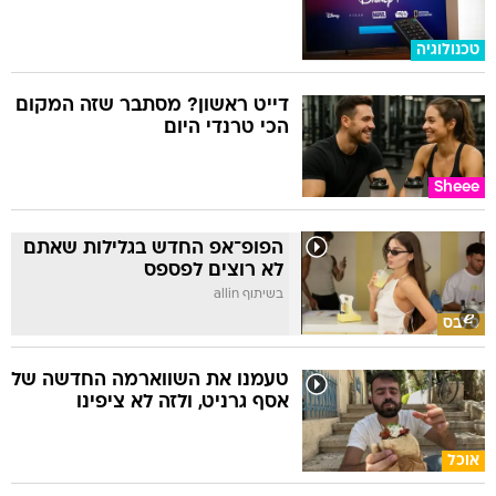
טכנולוגיה
דייט ראשון? מסתבר שזה המקום
הכי טרנדי היום
Sheee
הפופ־אפ החדש בגלילות שאתם
לא רוצים לפספס
בשיתוף allin
סלבס
טעמנו את השווארמה החדשה של
אסף גרניט, ולזה לא ציפינו
אוכל