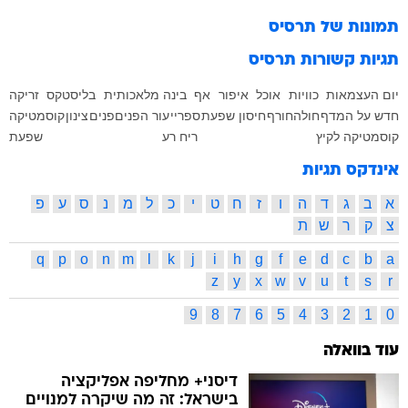
תמונות של
תרסיס
תגיות קשורות
תרסיס
יום העצמאות
כוויות
אוכל
איפור
אף
בינה מלאכותית
בליסטקס
זריקה
חדש על המדף
חולה
חורף
חיסון שפעת
ספריי
עור הפנים
פנים
צינון
קוסמטיקה
קוסמטיקה לקיץ
ריח רע
שפעת
אינדקס תגיות
א
ב
ג
ד
ה
ו
ז
ח
ט
י
כ
ל
מ
נ
ס
ע
פ
צ
ק
ר
ש
ת
q
p
o
n
m
l
k
j
i
h
g
f
e
d
c
b
a
z
y
x
w
v
u
t
s
r
9
8
7
6
5
4
3
2
1
0
עוד בוואלה
דיסני+ מחליפה אפליקציה
בישראל: זה מה שיקרה למנויים