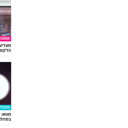
אופנה
מצדיעו
הז'קט 
טכנולו
במהלך