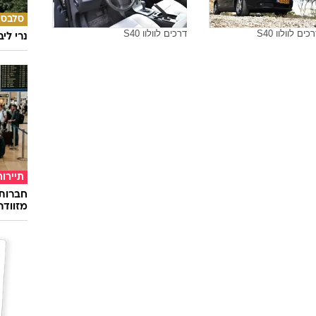
סלבס
ם לוולוו S40
דרכים לוולוו S40
נרי לי
תיירות
חברות
מזוודה