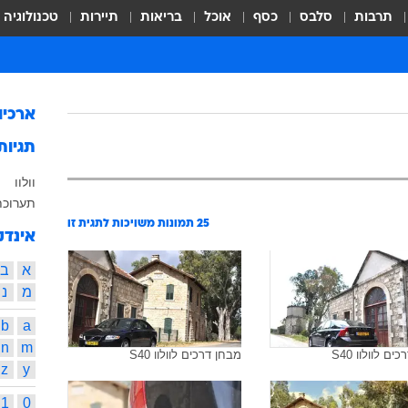
תרבות
סלבס
כסף
אוכל
בריאות
תיירות
טכנולוגיה
ארכיו
תגיות
וולוו
תערוכת פ
25
תמונות משויכות לתגית זו
אינדק
א
ב
מ
נ
b
a
n
m
ם לוולוו S40
מבחן דרכים לוולוו S40
z
y
1
0