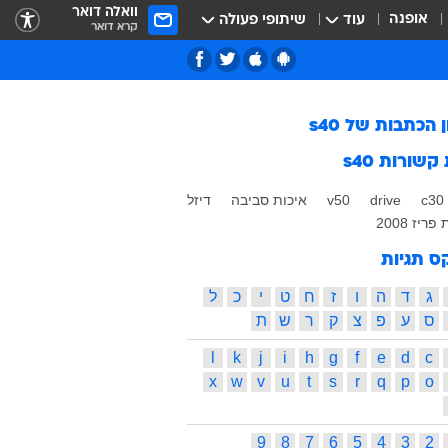
וואלה דואר
אופנה
עוד
שיתופי פעולה
קרא דואר
ן הכתבות של
s40
 קשורות
s40
c30
drive
v50
איכות סביבה
דיזל
ריז 2008
ס תגיות
ג
ד
ה
ו
ז
ח
ט
י
כ
ל
ס
ע
פ
צ
ק
ר
ש
ת
l
k
j
i
h
g
f
e
d
c
x
w
v
u
t
s
r
q
p
o
9
8
7
6
5
4
3
2