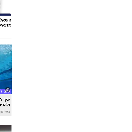
השאלון
מתאימ
טוב ל
איך לה
ולהפח
בשיתוף  SWIM