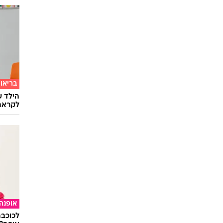
בריאו
הילד ע
לקראת
אופנה
לכוכבת