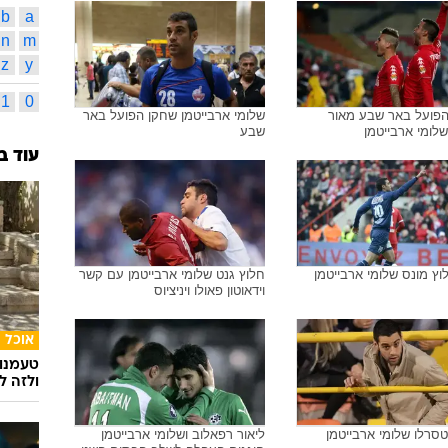
b
a
n
m
z
y
1
0
הפועל באר שבע מאור
שלומי ארבייטמן שחקן הפועל באר
 שלומי ארבייטמן
שבע
עוד ב
וץ מונס שלומי ארבייטמן
חלוץ גנט שלומי ארבייטמן עם קשר
וידאוטון פאולו ויניציוס
אוכל
טעמנו
ולזה לא
טסרלו שלומי ארבייטמן
ליאור רפאלוב ושלומי ארבייטמן