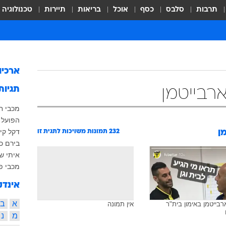
תרבות
סלבס
כסף
אוכל
בריאות
תיירות
טכנולוגיה
ארכיו
תגיות
רבייטמן
מכבי ח
הפועל 
דקל קינ
ן
232
תמונות משויכות לתגית זו
בירם כ
איתי ש
מכבי פ
אינדק
א
ב
רבייטמן באימון בית"ר
אין תמונה
מ
נ