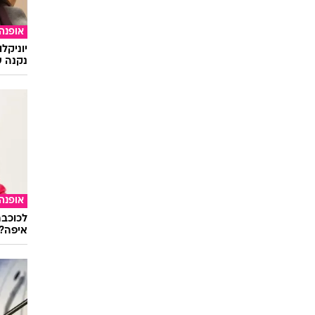
אופנה
יוניקל
נקנה ש
אופנה
לכוכבת
איפה?