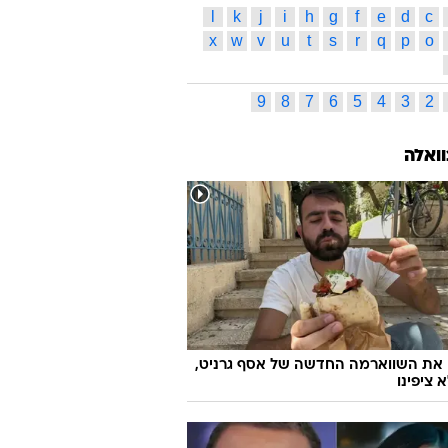
l
k
j
i
h
g
f
e
d
c
x
w
v
u
t
s
r
q
p
o
9
8
7
6
5
4
3
2
וואלה
 את השווארמה החדשה של אסף גרניט,
 ציפינו