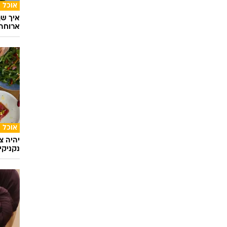
אוכל
איך שף
ארוחה 
אוכל
יהיה צ
נקניקי