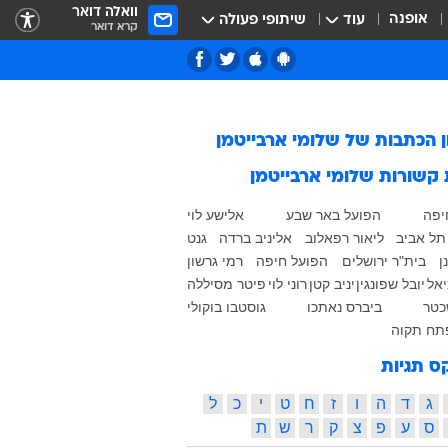
וואלה דואר
אופנה
עוד
שיתופי פעולה
קרא דואר
ן הכתבות של
שלומי ארבייטמן
 קשורות
שלומי ארבייטמן
יפה
הפועל באר שבע
אלישע לוי
תל אביב
ליאור רפאלוב
אליניב ברדה
גנט
ן
בית"ר ירושלים
הפועל חיפה
רמי גרשון
יאל
יובל שפונגין
יניב קטן
רוני לוי
פיטר מסיללה
כטר
ביברס נאתכו
גוסטבו בוקולי
תח תקוה
ס תגיות
ג
ד
ה
ו
ז
ח
ט
י
כ
ל
ס
ע
פ
צ
ק
ר
ש
ת