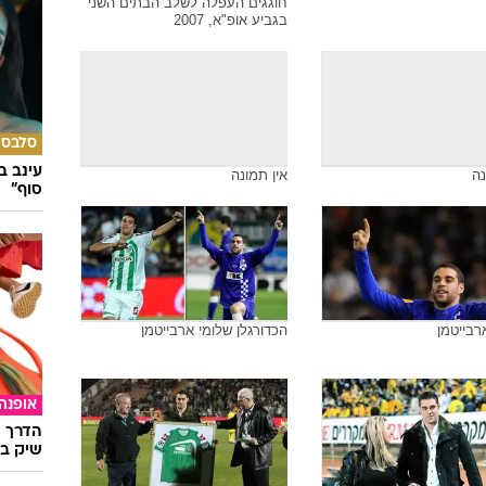
חוגגים העפלה לשלב הבתים השני
בגביע אופ"א, 2007
סלבס
עינב ב
נה
אין תמונה
סוף"
רבייטמן
הכדורגלן שלומי ארבייטמן
אופנה
הדרך ה
שיק בא