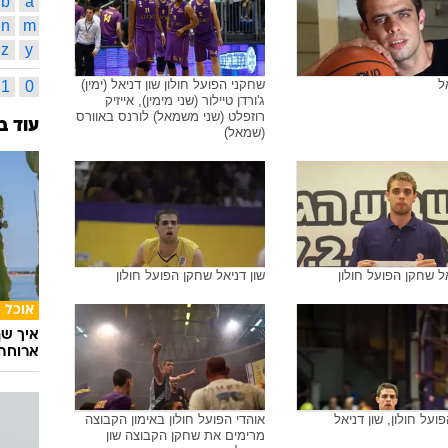
אריאל 
52
תמונות משויכות לתגית זו
מכבי רא
צ'אק אי
אוכל הו
אינדק
א
ב
ל
שון דניאל
מ
נ
b
a
n
m
z
y
ל
שחקני הפועל חולון שון דניאל (ימין)
1
0
ג'ורדן טיילור (שני מימין), אייזיק
רוזפלט (שני משמאל) לורנס באוורס
עוד ב
(שמאל)