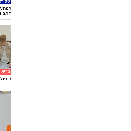
יוניקל
נקנה ש
ספורט
הפתעה:
חתם על 