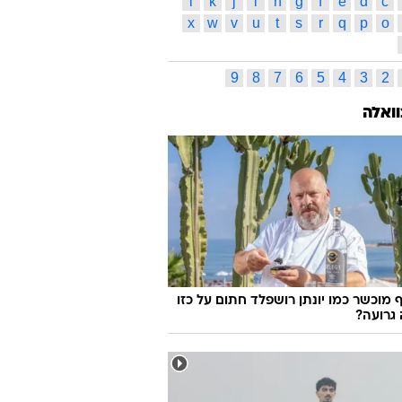
בית הלחמי
דן שמיר
מוטי דניאל
מכבי אשדוד
שון לציון
נבחרת העתודה
עירוני נהריה
דסון
brp
אבי בן שימול
אברה מנגיסטו
אוהדים
די
אופר אבניר
ס תגיות
ג
ד
ה
ו
ז
ח
ט
י
כ
ל
ס
ע
פ
צ
ק
ר
ש
ת
l
k
j
i
h
g
f
e
d
c
x
w
v
u
t
s
r
q
p
o
9
8
7
6
5
4
3
2
וואלה