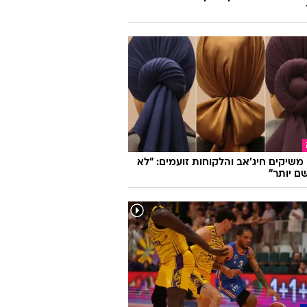
 חתונמי יש "צלקת סקסית". מנחשים