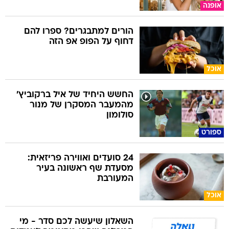
אופנה
הורים למתבגרים? ספרו להם
דחוף על הפופ אפ הזה
אוכל
החשש היחיד של איל ברקוביץ'
מהמעבר המסקרן של מנור
סולומון
ספורט
24 סועדים ואווירה פריזאית:
מסעדת שף ראשונה בעיר
המעורבת
אוכל
השאלון שיעשה לכם סדר - מי