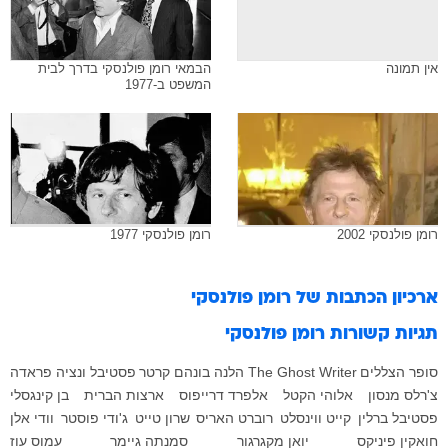
אין תמונה
הבמאי רומן פולנסקי בדרך לבית
המשפט ב-1977
רומן פולנסקי 2002
רומן פולנסקי 1977
ארכיון הכתבות של
רומן פולנסקי
תגיות קשורות
רומן פולנסקי
סופר הצללים
The Ghost Writer
הלנה בונהם קרטר
פסטיבל ונציה
פראדה
צ'רלס מנסון
אלוהי הקטל
אלפרד דרייפוס
ארצות הברית
בן קינגסלי
פסטיבל ברלין
קייט ווינסלט
רוברט האריס
שרון טייט
ג'ודי פוסטר
וודי אלן
חואקין פיניקס
יואן מקגרגור
סמנתה גיימר
עמוס עוז