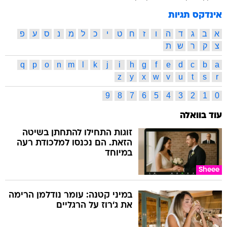
אינדקס תגיות
א
ב
ג
ד
ה
ו
ז
ח
ט
י
כ
ל
מ
נ
ס
ע
פ
צ
ק
ר
ש
ת
q
p
o
n
m
l
k
j
i
h
g
f
e
d
c
b
a
z
y
x
w
v
u
t
s
r
9
8
7
6
5
4
3
2
1
0
עוד בוואלה
זוגות התחילו להתחתן בשיטה
הזאת. הם נכנסו למלכודת רעה
במיוחד
Sheee
במיני קטנה: עומר נודלמן הרימה
את ג'רוז על הרגליים