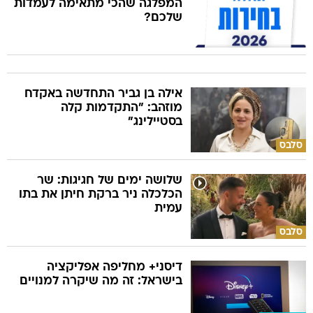
המפלגה שהכי מתאימה לעמדות
שלכם?
אילה בן גביר התחדשה באקדח
מוזהב: "התקדמות קלה
בסטיילינג"
סלבס
שלושה ימים של חגיגות: שר
הכלכלה ניר ברקת חיתן את בתו
עמית
סלבס
דיסני+ מחליפה אפליקציה
בישראל: זה מה שיקרה למנויים