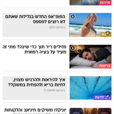
תיירות
הפופ־אפ החדש בגלילות שאתם
לא רוצים לפספס
בשיתוף allin
סלבס
מזילים ריר תוך כדי שינה? מתי זה
מעיד על בעיה רפואית
בריאות
איך להיראות ולהרגיש מצוין,
לחיות בריא ולהפחית במשקל?
בשיתוף TI SWIM
טוב לדעת
יוניקלו משיקים חיג'אב והלקוחות