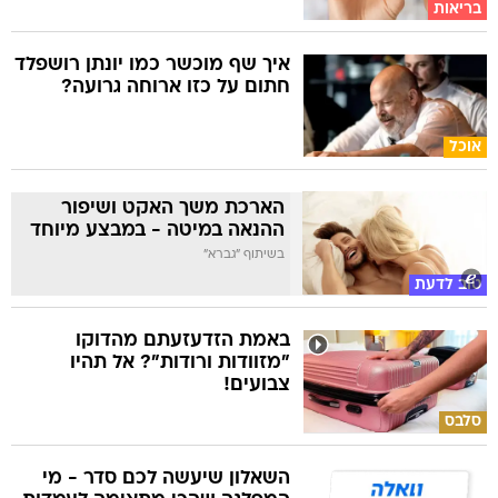
בריאות
איך שף מוכשר כמו יונתן רושפלד
חתום על כזו ארוחה גרועה?
אוכל
הארכת משך האקט ושיפור
ההנאה במיטה - במבצע מיוחד
בשיתוף "גברא"
טוב לדעת
באמת הזדעזעתם מהדוקו
"מזוודות ורודות"? אל תהיו
צבועים!
סלבס
השאלון שיעשה לכם סדר - מי