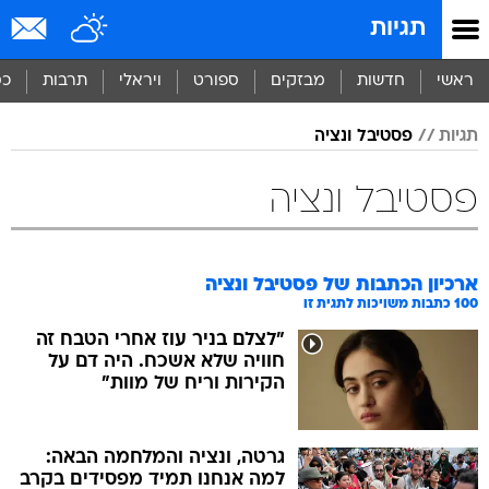
תגיות
ראשי
חדשות
מבזקים
ספורט
ויראלי
תרבות
כס
תגיות
פסטיבל ונציה
פסטיבל ונציה
ארכיון הכתבות של
פסטיבל ונציה
100
כתבות משויכות לתגית זו
"לצלם בניר עוז אחרי הטבח זה
חוויה שלא אשכח. היה דם על
הקירות וריח של מוות"
גרטה, ונציה והמלחמה הבאה:
למה אנחנו תמיד מפסידים בקרב