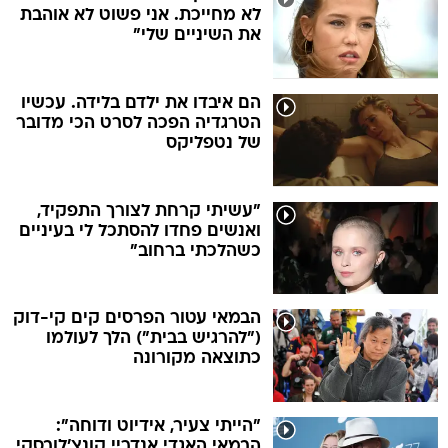
לא מחייכת. אני פשוט לא אוהבת
את השיניים שלי"
הם איבדו את ילדם בלידה. עכשיו
הטרגדיה הפכה לסרט הכי מדובר
של נטפליקס
"עשיתי קרחת לצורך התפקיד,
ואנשים פחדו להסתכל לי בעיניים
כשהלכתי ברחוב"
הבמאי עטור הפרסים קים קי-דוק
("להרגיש בבית") הלך לעולמו
כתוצאה מקורונה
"הייתי צעיר, אידיוט ודוחה":
הבמאי האגדי אנדריי קונצ'לובסקי