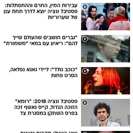
עבירות המין, החרם וההתפתלות:
פסטיבל ונציה יוצא לדרך תחת ענן
של שערוריות
"גברים חושבים שהעולם שייך
להם": ריאיון עם במאי "משמורת"
"כוכב נולד": ליידי גאגא נפלאה,
הסרט פחות
פסטיבל ונציה 2018: "רומא"
הזוכה הגדול, קייס נאשף זכה
בפרס השחקן במסגרת צד