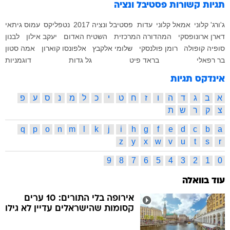
תגיות קשורות
פסטיבל ונציה
ג'ורג' קלוני
אמאל קלוני
עדות
פסטיבל ונציה 2017
נטפליקס
עמוס גיתאי
דארן ארונופסקי
המהדורה המרכזית
השטיח האדום
יעקב אילון
לבנון
סופיה קופולה
רומן פולנסקי
שלומי אלקבץ
אלפונסו קוארון
אמה סטון
בר רפאלי
בראד פיט
גל גדות
דוגמניות
אינדקס תגיות
א
ב
ג
ד
ה
ו
ז
ח
ט
י
כ
ל
מ
נ
ס
ע
פ
צ
ק
ר
ש
ת
q
p
o
n
m
l
k
j
i
h
g
f
e
d
c
b
a
z
y
x
w
v
u
t
s
r
9
8
7
6
5
4
3
2
1
0
עוד בוואלה
אירופה בלי התורים: 10 ערים
קסומות שהישראלים עדיין לא גילו